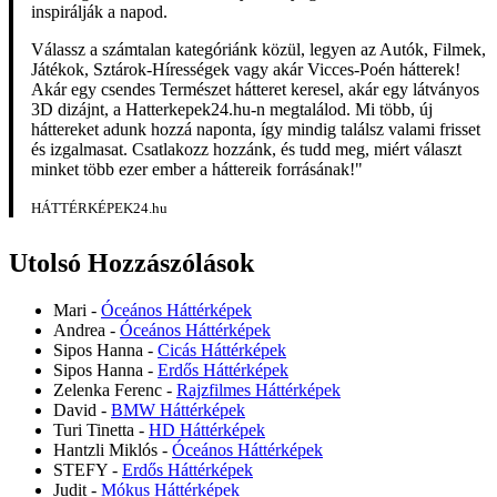
inspirálják a napod.
Válassz a számtalan kategóriánk közül, legyen az Autók, Filmek,
Játékok, Sztárok-Hírességek vagy akár Vicces-Poén hátterek!
Akár egy csendes Természet hátteret keresel, akár egy látványos
3D dizájnt, a Hatterkepek24.hu-n megtalálod. Mi több, új
háttereket adunk hozzá naponta, így mindig találsz valami frisset
és izgalmasat. Csatlakozz hozzánk, és tudd meg, miért választ
minket több ezer ember a háttereik forrásának!"
HÁTTÉRKÉPEK24.hu
Utolsó Hozzászólások
Mari
-
Óceános Háttérképek
Andrea
-
Óceános Háttérképek
Sipos Hanna
-
Cicás Háttérképek
Sipos Hanna
-
Erdős Háttérképek
Zelenka Ferenc
-
Rajzfilmes Háttérképek
David
-
BMW Háttérképek
Turi Tinetta
-
HD Háttérképek
Hantzli Miklós
-
Óceános Háttérképek
STEFY
-
Erdős Háttérképek
Judit
-
Mókus Háttérképek