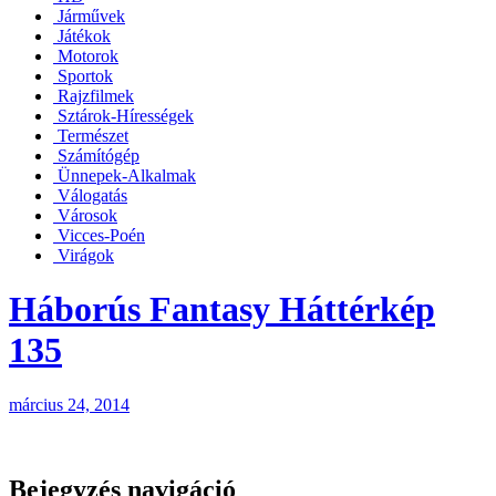
Járművek
Játékok
Motorok
Sportok
Rajzfilmek
Sztárok-Hírességek
Természet
Számítógép
Ünnepek-Alkalmak
Válogatás
Városok
Vicces-Poén
Virágok
Háborús Fantasy Háttérkép
135
március 24, 2014
Bejegyzés navigáció