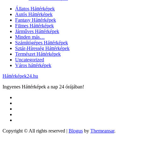
Állatos Háttérképek
Autós Háttérképek
Fantasy Háttérképek
Filmes Háttérképek
Járműves Háttérképek
Minden más…
Számítógépes Háttérképek
Sztár-Híresség Háttérképek
Természet Háttérképek
Uncategorized
Város háttérképek
Háttérképek24.hu
Ingyenes Háttérképek a nap 24 órájában!
Copyright © All rights reserved
|
Blogus
by
Themeansar
.