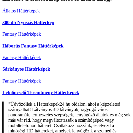
Állatos Háttérképek
300 db Nyuszis Háttérkép
Fantasy Háttérképek
Háborús Fantasy Háttérképek
Fantasy Háttérképek
Sárkányos Háttérképek
Fantasy Háttérképek
Lebilincselő Teremtmény Háttérképek
"Üdvözöllek a Hatterkepek24.hu oldalon, ahol a képzeleted
szárnyalhat! Látványos 3D látványok, ragyogó városi
panorámák, természetes szépségek, lenyűgöző állatok és még sok
más vár rád, hogy megváltoztassák a számítógéped vagy
mobiltelefonod hátterét. Csatlakozz hozzánk, és élvezd a
minőségi HD háttereket, amelyek lenyűgözik a szemed és