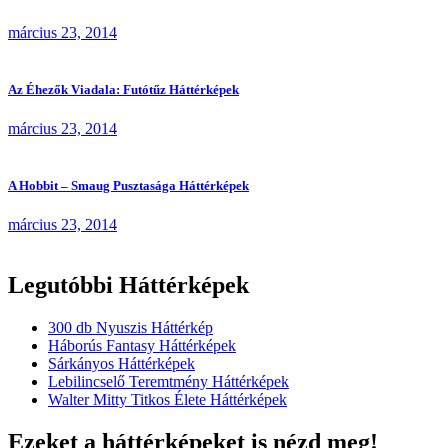
március 23, 2014
Az Éhezők Viadala: Futótűz Háttérképek
március 23, 2014
A Hobbit – Smaug Pusztasága Háttérképek
március 23, 2014
Legutóbbi Háttérképek
300 db Nyuszis Háttérkép
Háborús Fantasy Háttérképek
Sárkányos Háttérképek
Lebilincselő Teremtmény Háttérképek
Walter Mitty Titkos Élete Háttérképek
Ezeket a háttérképeket is nézd meg!