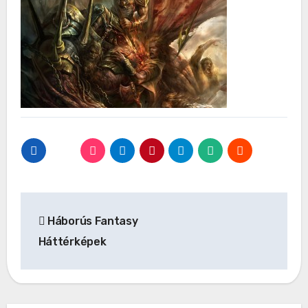
Bejegyzés
Háborús Fantasy
navigáció
Háttérképek