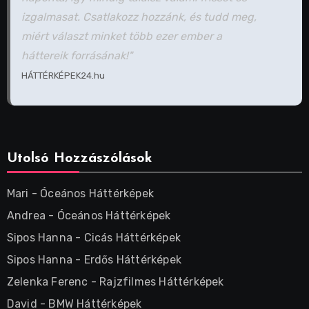
izgalmasat. Csatlakozz hozzánk, és tudd meg,
miért választ minket több ezer ember a
háttereik forrásának!"
HÁTTÉRKÉPEK24.hu
Utolsó Hozzászólások
Mari
-
Óceános Háttérképek
Andrea
-
Óceános Háttérképek
Sipos Hanna
-
Cicás Háttérképek
Sipos Hanna
-
Erdős Háttérképek
Zelenka Ferenc
-
Rajzfilmes Háttérképek
David
-
BMW Háttérképek