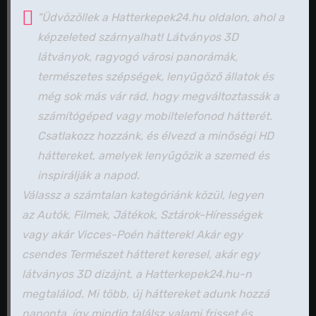
"Üdvözöllek a Hatterkepek24.hu oldalon, ahol a
képzeleted szárnyalhat! Látványos 3D
látványok, ragyogó városi panorámák,
természetes szépségek, lenyűgöző állatok és
még sok más vár rád, hogy megváltoztassák a
számítógéped vagy mobiltelefonod hátterét.
Csatlakozz hozzánk, és élvezd a minőségi HD
háttereket, amelyek lenyűgözik a szemed és
inspirálják a napod.
Válassz a számtalan kategóriánk közül, legyen
az Autók, Filmek, Játékok, Sztárok-Hírességek
vagy akár Vicces-Poén hátterek! Akár egy
csendes Természet hátteret keresel, akár egy
látványos 3D dizájnt, a Hatterkepek24.hu-n
megtalálod. Mi több, új háttereket adunk hozzá
naponta, így mindig találsz valami frisset és