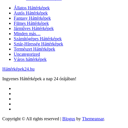
Állatos Háttérképek
Autós Háttérképek
Fantasy Háttérképek
Filmes Háttérképek
Járműves Háttérképek
Minden más…
Számítógépes Háttérképek
Sztár-Híresség Háttérképek
Természet Háttérképek
Uncategorized
Város háttérképek
Háttérképek24.hu
Ingyenes Háttérképek a nap 24 órájában!
Copyright © All rights reserved
|
Blogus
by
Themeansar
.