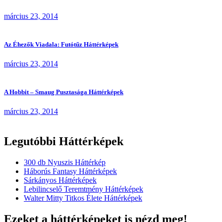
március 23, 2014
Az Éhezők Viadala: Futótűz Háttérképek
március 23, 2014
A Hobbit – Smaug Pusztasága Háttérképek
március 23, 2014
Legutóbbi Háttérképek
300 db Nyuszis Háttérkép
Háborús Fantasy Háttérképek
Sárkányos Háttérképek
Lebilincselő Teremtmény Háttérképek
Walter Mitty Titkos Élete Háttérképek
Ezeket a háttérképeket is nézd meg!