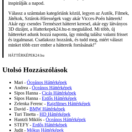
inspirálják a napod.
Válassz a számtalan kategóriánk közül, legyen az Autók, Filmek,
Játékok, Sztárok-Hírességek vagy akár Vicces-Poén hátterek!
Akár egy csendes Természet hátteret keresel, akár egy látványos
3D dizájnt, a Hatterkepek24.hu-n megtalálod. Mi több, új
háttereket adunk hozzá naponta, így mindig találsz valami frisset
és izgalmasat. Csatlakozz hozzánk, és tudd meg, miért választ
minket több ezer ember a háttereik forrásának!"
HÁTTÉRKÉPEK24.hu
Utolsó Hozzászólások
Mari
-
Óceános Háttérképek
Andrea
-
Óceános Háttérképek
Sipos Hanna
-
Cicás Háttérképek
Sipos Hanna
-
Erdős Háttérképek
Zelenka Ferenc
-
Rajzfilmes Háttérképek
David
-
BMW Háttérképek
Turi Tinetta
-
HD Háttérképek
Hantzli Miklós
-
Óceános Háttérképek
STEFY
-
Erdős Háttérképek
Judit
-
Mókus Háttérképek