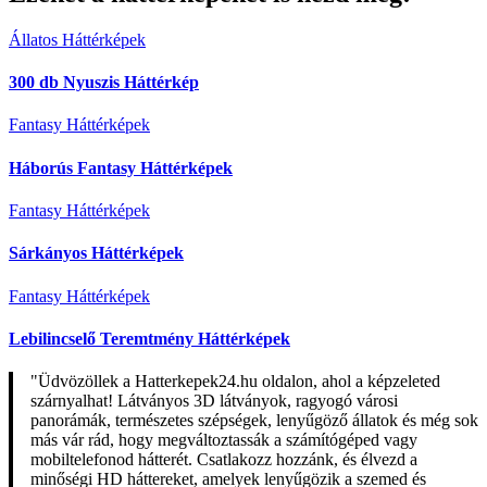
Állatos Háttérképek
300 db Nyuszis Háttérkép
Fantasy Háttérképek
Háborús Fantasy Háttérképek
Fantasy Háttérképek
Sárkányos Háttérképek
Fantasy Háttérképek
Lebilincselő Teremtmény Háttérképek
"Üdvözöllek a Hatterkepek24.hu oldalon, ahol a képzeleted
szárnyalhat! Látványos 3D látványok, ragyogó városi
panorámák, természetes szépségek, lenyűgöző állatok és még sok
más vár rád, hogy megváltoztassák a számítógéped vagy
mobiltelefonod hátterét. Csatlakozz hozzánk, és élvezd a
minőségi HD háttereket, amelyek lenyűgözik a szemed és