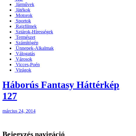
Járművek
Játékok
Motorok
Sportok
Rajzfilmek
Sztárok-Hírességek
Természet
Számítógép
Ünnepek-Alkalmak
Válogatás
Városok
Vicces-Poén
Virágok
Háborús Fantasy Háttérkép
127
március 24, 2014
Bejegyzés navigáció