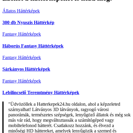
Állatos Háttérképek
300 db Nyuszis Háttérkép
Fantasy Háttérképek
Háborús Fantasy Háttérképek
Fantasy Háttérképek
Sárkányos Háttérképek
Fantasy Háttérképek
Lebilincselő Teremtmény Háttérképek
"Üdvözöllek a Hatterkepek24.hu oldalon, ahol a képzeleted
szárnyalhat! Látványos 3D látványok, ragyogó városi
panorámák, természetes szépségek, lenyűgöző állatok és még sok
más vár rád, hogy megváltoztassák a számítógéped vagy
mobiltelefonod hátterét. Csatlakozz hozzánk, és élvezd a
minőségi HD háttereket, amelyek lenyűgözik a szemed és