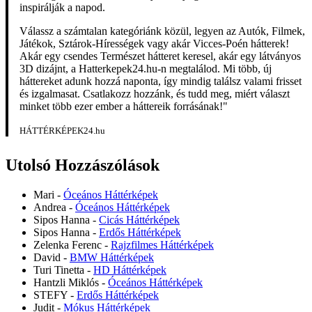
inspirálják a napod.
Válassz a számtalan kategóriánk közül, legyen az Autók, Filmek,
Játékok, Sztárok-Hírességek vagy akár Vicces-Poén hátterek!
Akár egy csendes Természet hátteret keresel, akár egy látványos
3D dizájnt, a Hatterkepek24.hu-n megtalálod. Mi több, új
háttereket adunk hozzá naponta, így mindig találsz valami frisset
és izgalmasat. Csatlakozz hozzánk, és tudd meg, miért választ
minket több ezer ember a háttereik forrásának!"
HÁTTÉRKÉPEK24.hu
Utolsó Hozzászólások
Mari
-
Óceános Háttérképek
Andrea
-
Óceános Háttérképek
Sipos Hanna
-
Cicás Háttérképek
Sipos Hanna
-
Erdős Háttérképek
Zelenka Ferenc
-
Rajzfilmes Háttérképek
David
-
BMW Háttérképek
Turi Tinetta
-
HD Háttérképek
Hantzli Miklós
-
Óceános Háttérképek
STEFY
-
Erdős Háttérképek
Judit
-
Mókus Háttérképek