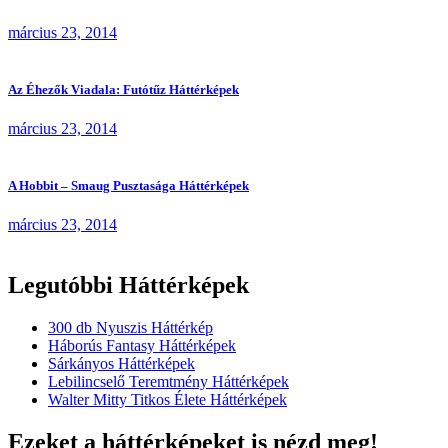
március 23, 2014
Az Éhezők Viadala: Futótűz Háttérképek
március 23, 2014
A Hobbit – Smaug Pusztasága Háttérképek
március 23, 2014
Legutóbbi Háttérképek
300 db Nyuszis Háttérkép
Háborús Fantasy Háttérképek
Sárkányos Háttérképek
Lebilincselő Teremtmény Háttérképek
Walter Mitty Titkos Élete Háttérképek
Ezeket a háttérképeket is nézd meg!