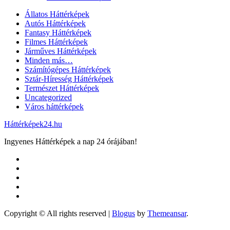
Állatos Háttérképek
Autós Háttérképek
Fantasy Háttérképek
Filmes Háttérképek
Járműves Háttérképek
Minden más…
Számítógépes Háttérképek
Sztár-Híresség Háttérképek
Természet Háttérképek
Uncategorized
Város háttérképek
Háttérképek24.hu
Ingyenes Háttérképek a nap 24 órájában!
Copyright © All rights reserved
|
Blogus
by
Themeansar
.