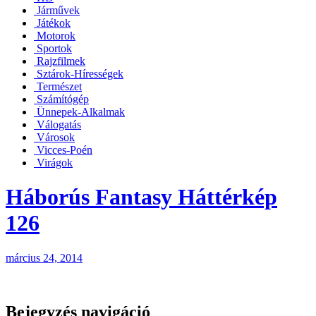
Járművek
Játékok
Motorok
Sportok
Rajzfilmek
Sztárok-Hírességek
Természet
Számítógép
Ünnepek-Alkalmak
Válogatás
Városok
Vicces-Poén
Virágok
Háborús Fantasy Háttérkép
126
március 24, 2014
Bejegyzés navigáció