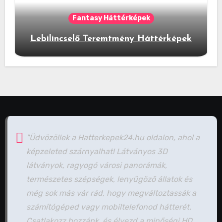
Fantasy Háttérképek
Lebilincselő Teremtmény Háttérképek
"Üdvözöllek a Hatterkepek24.hu oldalon, ahol a
képzeleted szárnyalhat! Látványos 3D
látványok, ragyogó városi panorámák,
természetes szépségek, lenyűgöző állatok és
még sok más vár rád, hogy megváltoztassák a
számítógéped vagy mobiltelefonod hátterét.
Csatlakozz hozzánk, és élvezd a minőségi HD