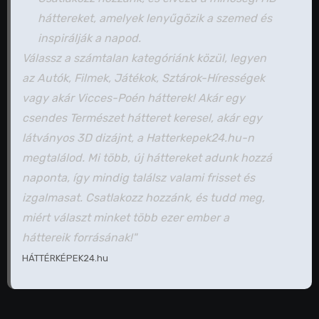
háttereket, amelyek lenyűgözik a szemed és
inspirálják a napod.
Válassz a számtalan kategóriánk közül, legyen
az Autók, Filmek, Játékok, Sztárok-Hírességek
vagy akár Vicces-Poén hátterek! Akár egy
csendes Természet hátteret keresel, akár egy
látványos 3D dizájnt, a Hatterkepek24.hu-n
megtalálod. Mi több, új háttereket adunk hozzá
naponta, így mindig találsz valami frisset és
izgalmasat. Csatlakozz hozzánk, és tudd meg,
miért választ minket több ezer ember a
háttereik forrásának!"
HÁTTÉRKÉPEK24.hu