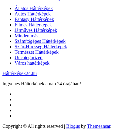
Állatos Háttérképek
Autós Háttérképek
Fantasy Háttérképek
Filmes Háttérképek
Járműves Háttérképek
Minden más…
Számítógépes Háttérképek
Sztár-Híresség Háttérképek
Természet Háttérképek
Uncategorized
Város háttérképek
Háttérképek24.hu
Ingyenes Háttérképek a nap 24 órájában!
Copyright © All rights reserved
|
Blogus
by
Themeansar
.