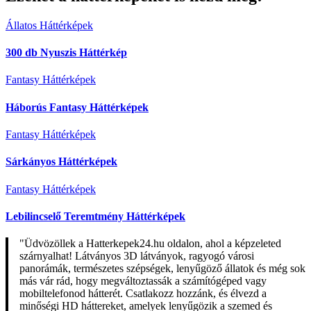
Állatos Háttérképek
300 db Nyuszis Háttérkép
Fantasy Háttérképek
Háborús Fantasy Háttérképek
Fantasy Háttérképek
Sárkányos Háttérképek
Fantasy Háttérképek
Lebilincselő Teremtmény Háttérképek
"Üdvözöllek a Hatterkepek24.hu oldalon, ahol a képzeleted
szárnyalhat! Látványos 3D látványok, ragyogó városi
panorámák, természetes szépségek, lenyűgöző állatok és még sok
más vár rád, hogy megváltoztassák a számítógéped vagy
mobiltelefonod hátterét. Csatlakozz hozzánk, és élvezd a
minőségi HD háttereket, amelyek lenyűgözik a szemed és