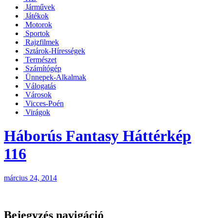
Járművek
Játékok
Motorok
Sportok
Rajzfilmek
Sztárok-Hírességek
Természet
Számítógép
Ünnepek-Alkalmak
Válogatás
Városok
Vicces-Poén
Virágok
Háborús Fantasy Háttérkép
116
március 24, 2014
Bejegyzés navigáció