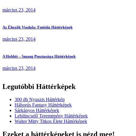
március 23, 2014
Az Éhezők Viadala: Futótűz Háttérképek
március 23, 2014
A Hobbit – Smaug Pusztasága Háttérképek
március 23, 2014
Legutóbbi Háttérképek
300 db Nyuszis Háttérkép
Háborús Fantasy Háttérképek
Sárkányos Háttérképek
Lebilincselő Teremtmény Háttérképek
Walter Mitty Titkos Élete Háttérképek
Ezeket a háttérképeket is nézd meg!