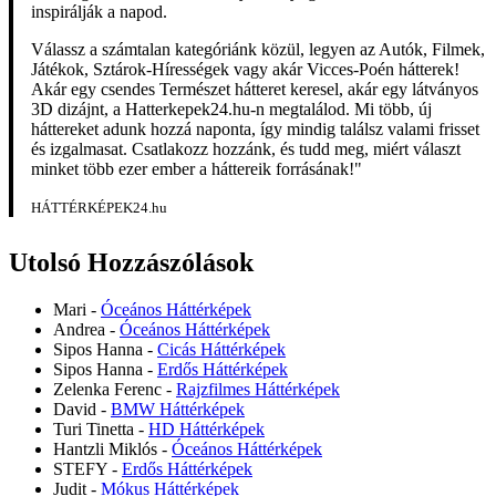
inspirálják a napod.
Válassz a számtalan kategóriánk közül, legyen az Autók, Filmek,
Játékok, Sztárok-Hírességek vagy akár Vicces-Poén hátterek!
Akár egy csendes Természet hátteret keresel, akár egy látványos
3D dizájnt, a Hatterkepek24.hu-n megtalálod. Mi több, új
háttereket adunk hozzá naponta, így mindig találsz valami frisset
és izgalmasat. Csatlakozz hozzánk, és tudd meg, miért választ
minket több ezer ember a háttereik forrásának!"
HÁTTÉRKÉPEK24.hu
Utolsó Hozzászólások
Mari
-
Óceános Háttérképek
Andrea
-
Óceános Háttérképek
Sipos Hanna
-
Cicás Háttérképek
Sipos Hanna
-
Erdős Háttérképek
Zelenka Ferenc
-
Rajzfilmes Háttérképek
David
-
BMW Háttérképek
Turi Tinetta
-
HD Háttérképek
Hantzli Miklós
-
Óceános Háttérképek
STEFY
-
Erdős Háttérképek
Judit
-
Mókus Háttérképek