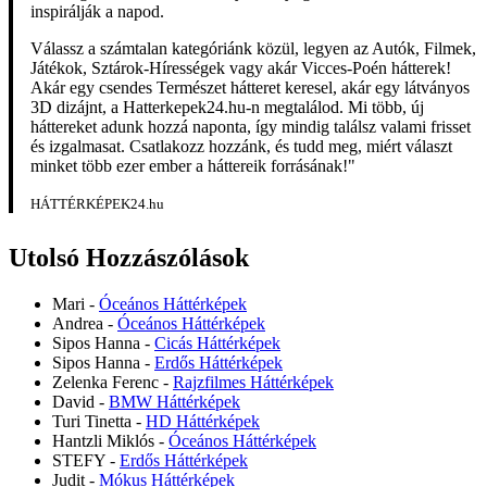
inspirálják a napod.
Válassz a számtalan kategóriánk közül, legyen az Autók, Filmek,
Játékok, Sztárok-Hírességek vagy akár Vicces-Poén hátterek!
Akár egy csendes Természet hátteret keresel, akár egy látványos
3D dizájnt, a Hatterkepek24.hu-n megtalálod. Mi több, új
háttereket adunk hozzá naponta, így mindig találsz valami frisset
és izgalmasat. Csatlakozz hozzánk, és tudd meg, miért választ
minket több ezer ember a háttereik forrásának!"
HÁTTÉRKÉPEK24.hu
Utolsó Hozzászólások
Mari
-
Óceános Háttérképek
Andrea
-
Óceános Háttérképek
Sipos Hanna
-
Cicás Háttérképek
Sipos Hanna
-
Erdős Háttérképek
Zelenka Ferenc
-
Rajzfilmes Háttérképek
David
-
BMW Háttérképek
Turi Tinetta
-
HD Háttérképek
Hantzli Miklós
-
Óceános Háttérképek
STEFY
-
Erdős Háttérképek
Judit
-
Mókus Háttérképek