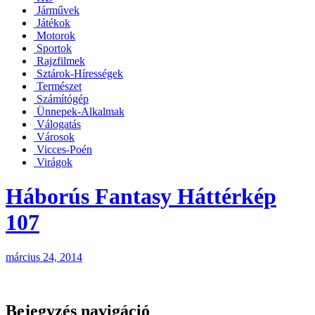
Járművek
Játékok
Motorok
Sportok
Rajzfilmek
Sztárok-Hírességek
Természet
Számítógép
Ünnepek-Alkalmak
Válogatás
Városok
Vicces-Poén
Virágok
Háborús Fantasy Háttérkép
107
március 24, 2014
Bejegyzés navigáció