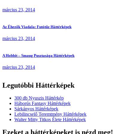
március 23, 2014
Az Éhezők Viadala: Futótűz Háttérképek
március 23, 2014
A Hobbit – Smaug Pusztasága Háttérképek
március 23, 2014
Legutóbbi Háttérképek
300 db Nyuszis Háttérkép
Háborús Fantasy Háttérképek
Sárkányos Háttérképek
Lebilincselő Teremtmény Háttérképek
Walter Mitty Titkos Élete Háttérképek
Ezeket a háttérképeket is nézd meg!