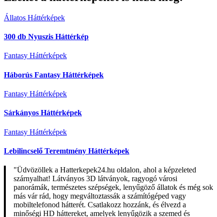
Állatos Háttérképek
300 db Nyuszis Háttérkép
Fantasy Háttérképek
Háborús Fantasy Háttérképek
Fantasy Háttérképek
Sárkányos Háttérképek
Fantasy Háttérképek
Lebilincselő Teremtmény Háttérképek
"Üdvözöllek a Hatterkepek24.hu oldalon, ahol a képzeleted
szárnyalhat! Látványos 3D látványok, ragyogó városi
panorámák, természetes szépségek, lenyűgöző állatok és még sok
más vár rád, hogy megváltoztassák a számítógéped vagy
mobiltelefonod hátterét. Csatlakozz hozzánk, és élvezd a
minőségi HD háttereket, amelyek lenyűgözik a szemed és