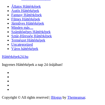
Állatos Háttérképek
Autós Háttérképek
Fantasy Háttérképek
Filmes Háttérképek
Járműves Háttérképek
Minden más…
Számítógépes Háttérképek
Sztár-Híresség Háttérképek
Természet Háttérképek
Uncategorized
Város háttérképek
Háttérképek24.hu
Ingyenes Háttérképek a nap 24 órájában!
Copyright © All rights reserved
|
Blogus
by
Themeansar
.