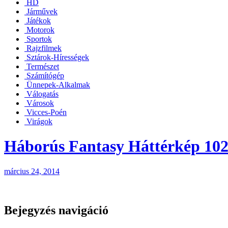
HD
Járművek
Játékok
Motorok
Sportok
Rajzfilmek
Sztárok-Hírességek
Természet
Számítógép
Ünnepek-Alkalmak
Válogatás
Városok
Vicces-Poén
Virágok
Háborús Fantasy Háttérkép 10
március 24, 2014
Bejegyzés navigáció