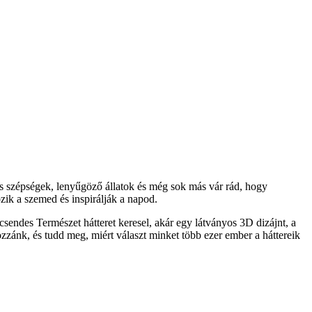
s szépségek, lenyűgöző állatok és még sok más vár rád, hogy
ik a szemed és inspirálják a napod.
sendes Természet hátteret keresel, akár egy látványos 3D dizájnt, a
ozzánk, és tudd meg, miért választ minket több ezer ember a háttereik