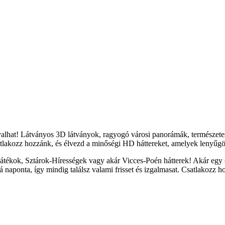
yalhat! Látványos 3D látványok, ragyogó városi panorámák, természete
tlakozz hozzánk, és élvezd a minőségi HD háttereket, amelyek lenyűgöz
átékok, Sztárok-Hírességek vagy akár Vicces-Poén hátterek! Akár egy c
naponta, így mindig találsz valami frisset és izgalmasat. Csatlakozz h