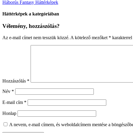
Háborús Fantasy Háttérképek
Háttérképek a kategóriában
Vélemény, hozzászólás?
Az e-mail címet nem tesszük közzé.
A kötelező mezőket
*
karakterrel 
Hozzászólás
*
Név
*
E-mail cím
*
Honlap
A nevem, e-mail címem, és weboldalcímem mentése a böngészőb