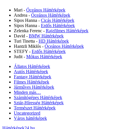
Mari
-
Óceános Háttérképek
Andrea
-
Óceános Háttérképek
Sipos Hanna
-
Cicás Háttérképek
Sipos Hanna
-
Erdős Háttérképek
Zelenka Ferenc
-
Rajzfilmes Háttérképek
David
-
BMW Háttérképek
Turi Tinetta
-
HD Háttérképek
Hantzli Miklós
-
Óceános Háttérképek
STEFY
-
Erdős Háttérképek
Judit
-
Mókus Háttérképek
Állatos Háttérképek
Autós Háttérképek
Fantasy Háttérképek
Filmes Háttérképek
Járműves Háttérképek
Minden más…
Számítógépes Háttérképek
Sztár-Híresség Háttérképek
Természet Háttérképek
Uncategorized
Város háttérképek
Háttérképek24.hu