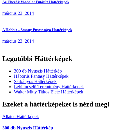
Az Éhezők Viadala: Futótűz Háttérképek
március 23, 2014
A Hobbit – Smaug Pusztasága Háttérképek
március 23, 2014
Legutóbbi Háttérképek
300 db Nyuszis Háttérkép
Háborús Fantasy Háttérképek
Sárkányos Háttérképek
Lebilincselő Teremtmény Háttérképek
Walter Mitty Titkos Élete Háttérképek
Ezeket a háttérképeket is nézd meg!
Állatos Háttérképek
300 db Nyuszis Háttérkép