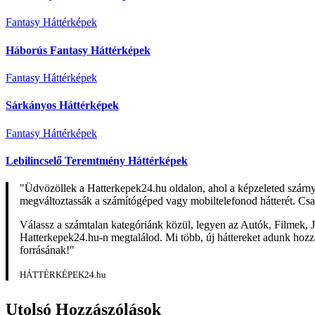
Fantasy Háttérképek
Háborús Fantasy Háttérképek
Fantasy Háttérképek
Sárkányos Háttérképek
Fantasy Háttérképek
Lebilincselő Teremtmény Háttérképek
"Üdvözöllek a Hatterkepek24.hu oldalon, ahol a képzeleted szárn
megváltoztassák a számítógéped vagy mobiltelefonod hátterét. Csa
Válassz a számtalan kategóriánk közül, legyen az Autók, Filmek, J
Hatterkepek24.hu-n megtalálod. Mi több, új háttereket adunk hozzá 
forrásának!"
HÁTTÉRKÉPEK24.hu
Utolsó Hozzászólások