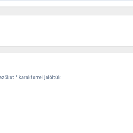
mezőket
*
karakterrel jelöltük