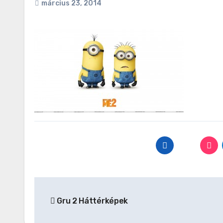
március 23, 2014
Bejegyzés
Gru 2 Háttérképek
navigáció