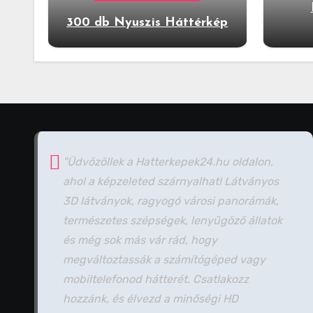
300 db Nyuszis Háttérkép
"Üdvözöllek a Hatterkepek24.hu oldalon,
ahol a képzeleted szárnyalhat! Látványos
3D látványok, ragyogó városi panorámák,
természetes szépségek, lenyűgöző állatok
és még sok más vár rád, hogy
megváltoztassák a számítógéped vagy
mobiltelefonod hátterét. Csatlakozz
hozzánk, és élvezd a minőségi HD