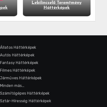
Lebilincselő Teremtmény
épek
Háttérképek
Állatos Háttérképek
Autós Háttérképek
Fantasy Háttérképek
Filmes Háttérképek
Járműves Háttérképek
Minden más…
Számítógépes Háttérképek
Sztár-Híresség Háttérképek