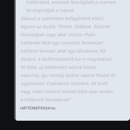
háttereket, amelyek lenyűgözik a szemed
és inspirálják a napod.
Válassz a számtalan kategóriánk közül,
legyen az Autók, Filmek, Játékok, Sztárok-
Hírességek vagy akár Vicces-Poén
hátterek! Akár egy csendes Természet
hátteret keresel, akár egy látványos 3D
dizájnt, a Hatterkepek24.hu-n megtalálod.
Mi több, új háttereket adunk hozzá
naponta, így mindig találsz valami frisset és
izgalmasat. Csatlakozz hozzánk, és tudd
meg, miért választ minket több ezer ember
a háttereik forrásának!"
HÁTTÉRKÉPEK24.hu