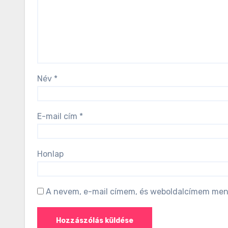
Név
*
E-mail cím
*
Honlap
A nevem, e-mail címem, és weboldalcímem men