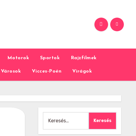
Motorok
Sportok
Rajzfilmek
Városok
Vicces-Poén
Virágok
Keresés: