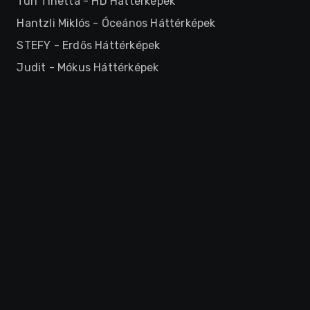
Turi Tinetta
-
HD Háttérképek
Hantzli Miklós
-
Óceános Háttérképek
STEFY
-
Erdős Háttérképek
Judit
-
Mókus Háttérképek