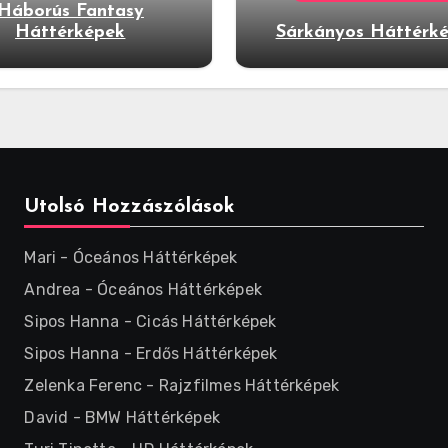
Háborús Fantasy
Háttérképek
Sárkányos Háttérk
Utolsó Hozzászólások
Mari
-
Óceános Háttérképek
Andrea
-
Óceános Háttérképek
Sipos Hanna
-
Cicás Háttérképek
Sipos Hanna
-
Erdős Háttérképek
Zelenka Ferenc
-
Rajzfilmes Háttérképek
David
-
BMW Háttérképek