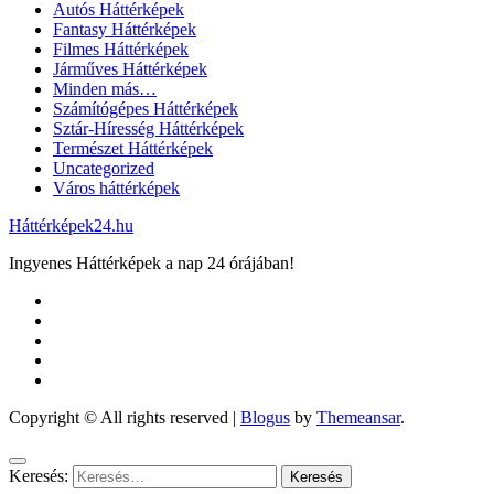
Autós Háttérképek
Fantasy Háttérképek
Filmes Háttérképek
Járműves Háttérképek
Minden más…
Számítógépes Háttérképek
Sztár-Híresség Háttérképek
Természet Háttérképek
Uncategorized
Város háttérképek
Háttérképek24.hu
Ingyenes Háttérképek a nap 24 órájában!
Copyright © All rights reserved
|
Blogus
by
Themeansar
.
Keresés: