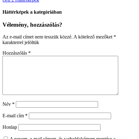
Háttérképek a kategóriában
Vélemény, hozzászólás?
Az e-mail címet nem tesszük közzé.
A kötelező mezőket
*
karakterrel jelöltük
Hozzászólás
*
Név
*
E-mail cím
*
Honlap
A nevem, e-mail címem, és weboldalcímem mentése a