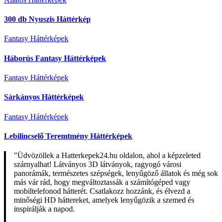
300 db Nyuszis Háttérkép
Fantasy Háttérképek
Háborús Fantasy Háttérképek
Fantasy Háttérképek
Sárkányos Háttérképek
Fantasy Háttérképek
Lebilincselő Teremtmény Háttérképek
"Üdvözöllek a Hatterkepek24.hu oldalon, ahol a képzeleted
szárnyalhat! Látványos 3D látványok, ragyogó városi
panorámák, természetes szépségek, lenyűgöző állatok és még sok
más vár rád, hogy megváltoztassák a számítógéped vagy
mobiltelefonod hátterét. Csatlakozz hozzánk, és élvezd a
minőségi HD háttereket, amelyek lenyűgözik a szemed és
inspirálják a napod.