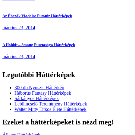
Az Éhezők Viadala: Futótűz Háttérképek
március 23, 2014
A Hobbit – Smaug Pusztasága Háttérképek
március 23, 2014
Legutóbbi Háttérképek
300 db Nyuszis Háttérkép
Háborús Fantasy Háttérképek
Sárkányos Háttérképek
Lebilincselő Teremtmény Háttérképek
Walter Mitty Titkos Élete Háttérképek
Ezeket a háttérképeket is nézd meg!
Állatos Háttérképek