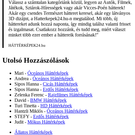
Válassz a számtalan kategóriánk közül, legyen az Autók, Filmek,
Játékok, Sztárok-Hírességek vagy akár Vicces-Poén hátterek!
Akár egy csendes Természet hátteret keresel, akár egy látványos
3D dizájnt, a Hatterkepek24.hu-n megtalálod. Mi több, új
háttereket adunk hozzá naponta, így mindig találsz valami frisset
és izgalmasat. Csatlakozz hozzánk, és tudd meg, miért választ
minket több ezer ember a háttereik forrásának!"
HÁTTÉRKÉPEK24.hu
Utolsó Hozzászólások
Mari
-
Óceános Háttérképek
Andrea
-
Óceános Háttérképek
Sipos Hanna
-
Cicás Háttérképek
Sipos Hanna
-
Erdős Háttérképek
Zelenka Ferenc
-
Rajzfilmes Háttérképek
David
-
BMW Háttérképek
Turi Tinetta
-
HD Háttérképek
Hantzli Miklós
-
Óceános Háttérképek
STEFY
-
Erdős Háttérképek
Judit
-
Mókus Háttérképek
Állatos Háttérképek