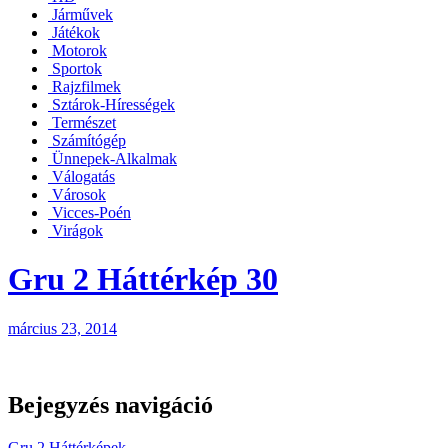
Járművek
Játékok
Motorok
Sportok
Rajzfilmek
Sztárok-Hírességek
Természet
Számítógép
Ünnepek-Alkalmak
Válogatás
Városok
Vicces-Poén
Virágok
Gru 2 Háttérkép 30
március 23, 2014
Bejegyzés navigáció
Gru 2 Háttérképek