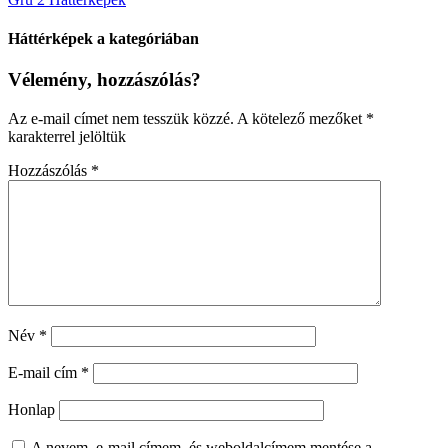
Háttérképek a kategóriában
Vélemény, hozzászólás?
Az e-mail címet nem tesszük közzé.
A kötelező mezőket
*
karakterrel jelöltük
Hozzászólás
*
Név
*
E-mail cím
*
Honlap
A nevem, e-mail címem, és weboldalcímem mentése a