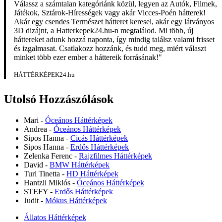
Válassz a számtalan kategóriánk közül, legyen az Autók, Filmek,
Játékok, Sztárok-Hírességek vagy akár Vicces-Poén hátterek!
Akár egy csendes Természet hátteret keresel, akár egy látványos
3D dizájnt, a Hatterkepek24.hu-n megtalálod. Mi több, új
háttereket adunk hozzá naponta, így mindig találsz valami frisset
és izgalmasat. Csatlakozz hozzánk, és tudd meg, miért választ
minket több ezer ember a háttereik forrásának!"
HÁTTÉRKÉPEK24.hu
Utolsó Hozzászólások
Mari
-
Óceános Háttérképek
Andrea
-
Óceános Háttérképek
Sipos Hanna
-
Cicás Háttérképek
Sipos Hanna
-
Erdős Háttérképek
Zelenka Ferenc
-
Rajzfilmes Háttérképek
David
-
BMW Háttérképek
Turi Tinetta
-
HD Háttérképek
Hantzli Miklós
-
Óceános Háttérképek
STEFY
-
Erdős Háttérképek
Judit
-
Mókus Háttérképek
Állatos Háttérképek