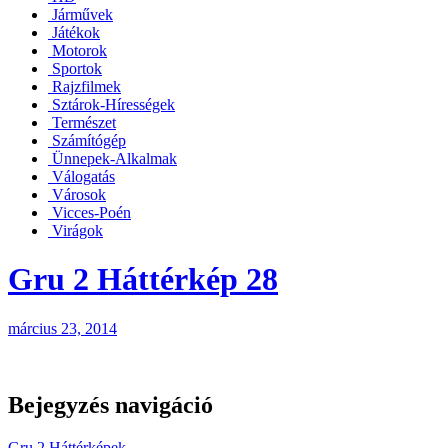
Járművek
Játékok
Motorok
Sportok
Rajzfilmek
Sztárok-Hírességek
Természet
Számítógép
Ünnepek-Alkalmak
Válogatás
Városok
Vicces-Poén
Virágok
Gru 2 Háttérkép 28
március 23, 2014
Bejegyzés navigáció
Gru 2 Háttérképek