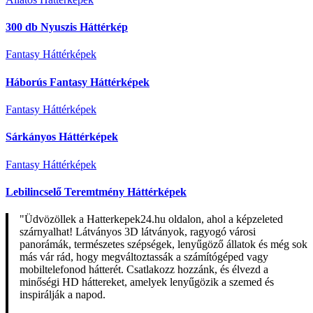
300 db Nyuszis Háttérkép
Fantasy Háttérképek
Háborús Fantasy Háttérképek
Fantasy Háttérképek
Sárkányos Háttérképek
Fantasy Háttérképek
Lebilincselő Teremtmény Háttérképek
"Üdvözöllek a Hatterkepek24.hu oldalon, ahol a képzeleted
szárnyalhat! Látványos 3D látványok, ragyogó városi
panorámák, természetes szépségek, lenyűgöző állatok és még sok
más vár rád, hogy megváltoztassák a számítógéped vagy
mobiltelefonod hátterét. Csatlakozz hozzánk, és élvezd a
minőségi HD háttereket, amelyek lenyűgözik a szemed és
inspirálják a napod.