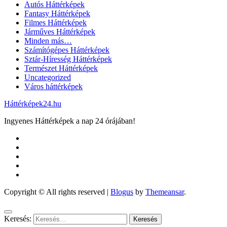
Autós Háttérképek
Fantasy Háttérképek
Filmes Háttérképek
Járműves Háttérképek
Minden más…
Számítógépes Háttérképek
Sztár-Híresség Háttérképek
Természet Háttérképek
Uncategorized
Város háttérképek
Háttérképek24.hu
Ingyenes Háttérképek a nap 24 órájában!
Copyright © All rights reserved
|
Blogus
by
Themeansar
.
Keresés: