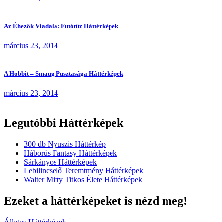
Az Éhezők Viadala: Futótűz Háttérképek
március 23, 2014
A Hobbit – Smaug Pusztasága Háttérképek
március 23, 2014
Legutóbbi Háttérképek
300 db Nyuszis Háttérkép
Háborús Fantasy Háttérképek
Sárkányos Háttérképek
Lebilincselő Teremtmény Háttérképek
Walter Mitty Titkos Élete Háttérképek
Ezeket a háttérképeket is nézd meg!
Állatos Háttérképek