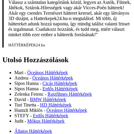
Válassz a számtalan kategóriánk közül, legyen az Autók, Filmek,
Játékok, Sztárok-Hírességek vagy akár Vicces-Poén hátterek!
Akár egy csendes Természet hátteret keresel, akár egy látványos
3D dizájnt, a Hatterkepek24.hu-n megtalálod. Mi több, új
háttereket adunk hozzá naponta, így mindig találsz valami frisset
és izgalmasat. Csatlakozz hozzánk, és tudd meg, miért választ
minket több ezer ember a háttereik forrásának!"
HÁTTÉRKÉPEK24.hu
Utolsó Hozzászólások
Mari
-
Óceános Háttérképek
Andrea
-
Óceános Háttérképek
Sipos Hanna
-
Cicás Háttérképek
Sipos Hanna
-
Erdős Háttérképek
Zelenka Ferenc
-
Rajzfilmes Háttérképek
David
-
BMW Háttérképek
Turi Tinetta
-
HD Háttérképek
Hantzli Miklós
-
Óceános Háttérképek
STEFY
-
Erdős Háttérképek
Judit
-
Mókus Háttérképek
Állatos Háttérképek