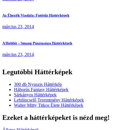
Az Éhezők Viadala: Futótűz Háttérképek
március 23, 2014
A Hobbit – Smaug Pusztasága Háttérképek
március 23, 2014
Legutóbbi Háttérképek
300 db Nyuszis Háttérkép
Háborús Fantasy Háttérképek
Sárkányos Háttérképek
Lebilincselő Teremtmény Háttérképek
Walter Mitty Titkos Élete Háttérképek
Ezeket a háttérképeket is nézd meg!
Állatos Háttérképek