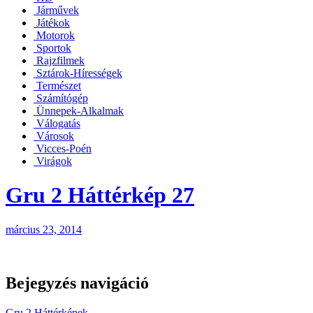
Járművek
Játékok
Motorok
Sportok
Rajzfilmek
Sztárok-Hírességek
Természet
Számítógép
Ünnepek-Alkalmak
Válogatás
Városok
Vicces-Poén
Virágok
Gru 2 Háttérkép 27
március 23, 2014
Bejegyzés navigáció
Gru 2 Háttérképek