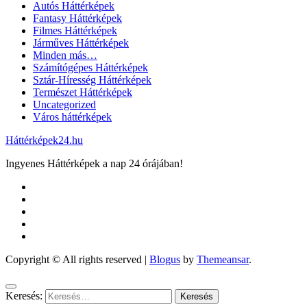
Autós Háttérképek
Fantasy Háttérképek
Filmes Háttérképek
Járműves Háttérképek
Minden más…
Számítógépes Háttérképek
Sztár-Híresség Háttérképek
Természet Háttérképek
Uncategorized
Város háttérképek
Háttérképek24.hu
Ingyenes Háttérképek a nap 24 órájában!
Copyright © All rights reserved
|
Blogus
by
Themeansar
.
Keresés: