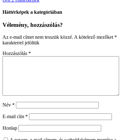
Háttérképek a kategóriában
Vélemény, hozzászólás?
Az e-mail címet nem tesszük közzé.
A kötelező mezőket
*
karakterrel jelöltük
Hozzászólás
*
Név
*
E-mail cím
*
Honlap
A nevem, e-mail címem, és weboldalcímem mentése a