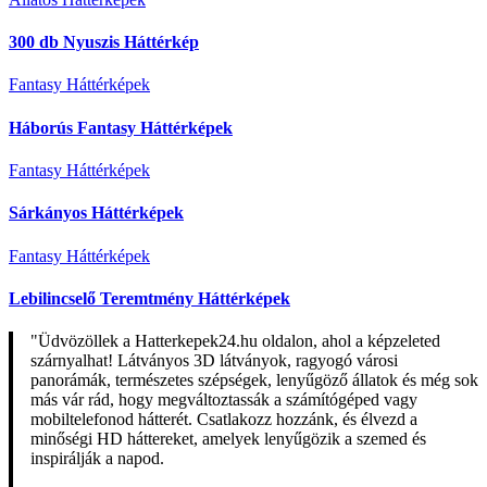
300 db Nyuszis Háttérkép
Fantasy Háttérképek
Háborús Fantasy Háttérképek
Fantasy Háttérképek
Sárkányos Háttérképek
Fantasy Háttérképek
Lebilincselő Teremtmény Háttérképek
"Üdvözöllek a Hatterkepek24.hu oldalon, ahol a képzeleted
szárnyalhat! Látványos 3D látványok, ragyogó városi
panorámák, természetes szépségek, lenyűgöző állatok és még sok
más vár rád, hogy megváltoztassák a számítógéped vagy
mobiltelefonod hátterét. Csatlakozz hozzánk, és élvezd a
minőségi HD háttereket, amelyek lenyűgözik a szemed és
inspirálják a napod.