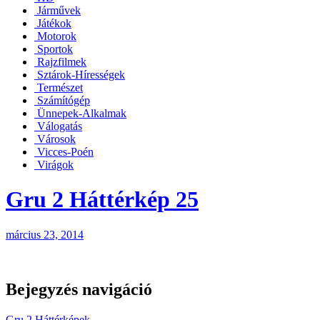
Járművek
Játékok
Motorok
Sportok
Rajzfilmek
Sztárok-Hírességek
Természet
Számítógép
Ünnepek-Alkalmak
Válogatás
Városok
Vicces-Poén
Virágok
Gru 2 Háttérkép 25
március 23, 2014
Bejegyzés navigáció
Gru 2 Háttérképek