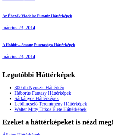
Az Éhezők Viadala: Futótűz Háttérképek
március 23, 2014
A Hobbit – Smaug Pusztasága Háttérképek
március 23, 2014
Legutóbbi Háttérképek
300 db Nyuszis Háttérkép
Háborús Fantasy Háttérképek
Sárkányos Háttérképek
Lebilincselő Teremtmény Háttérképek
Walter Mitty Titkos Élete Háttérképek
Ezeket a háttérképeket is nézd meg!
Állatos Háttérképek