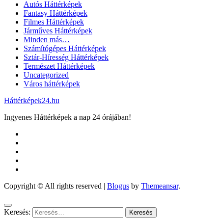
Autós Háttérképek
Fantasy Háttérképek
Filmes Háttérképek
Járműves Háttérképek
Minden más…
Számítógépes Háttérképek
Sztár-Híresség Háttérképek
Természet Háttérképek
Uncategorized
Város háttérképek
Háttérképek24.hu
Ingyenes Háttérképek a nap 24 órájában!
Copyright © All rights reserved
|
Blogus
by
Themeansar
.
Keresés: