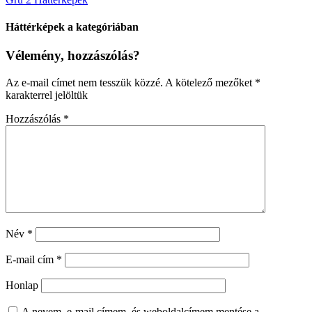
Háttérképek a kategóriában
Vélemény, hozzászólás?
Az e-mail címet nem tesszük közzé.
A kötelező mezőket
*
karakterrel jelöltük
Hozzászólás
*
Név
*
E-mail cím
*
Honlap
A nevem, e-mail címem, és weboldalcímem mentése a