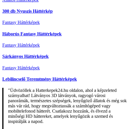
300 db Nyuszis Háttérkép
Fantasy Háttérképek
Háborús Fantasy Háttérképek
Fantasy Háttérképek
Sárkányos Háttérképek
Fantasy Háttérképek
Lebilincselő Teremtmény Háttérképek
"Üdvözöllek a Hatterkepek24.hu oldalon, ahol a képzeleted
szárnyalhat! Látványos 3D látványok, ragyogó városi
panorámák, természetes szépségek, lenyűgöző állatok és még sok
más vár rád, hogy megváltoztassák a számítógéped vagy
mobiltelefonod hátterét. Csatlakozz hozzánk, és élvezd a
minőségi HD háttereket, amelyek lenyűgözik a szemed és
inspirálják a napod.