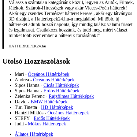
Válassz a számtalan kategóriánk közül, legyen az Autók, Filmek,
Játékok, Sztárok-Hírességek vagy akár Vicces-Poén hátterek!
Akár egy csendes Természet hátteret keresel, akár egy látványos
3D dizájnt, a Hatterkepek24.hu-n megtalálod. Mi több, új
háttereket adunk hozzá naponta, így mindig találsz valami frisset
és izgalmasat. Csatlakozz hozzánk, és tudd meg, miért választ
minket több ezer ember a háttereik forrásának!"
HÁTTÉRKÉPEK24.hu
Utolsó Hozzászólások
Mari
-
Óceános Háttérképek
Andrea
-
Óceános Háttérképek
Sipos Hanna
-
Cicás Háttérképek
Sipos Hanna
-
Erdős Háttérképek
Zelenka Ferenc
-
Rajzfilmes Háttérképek
David
-
BMW Háttérképek
Turi Tinetta
-
HD Háttérképek
Hantzli Miklós
-
Óceános Háttérképek
STEFY
-
Erdős Háttérképek
Judit
-
Mókus Háttérképek
Állatos Háttérképek