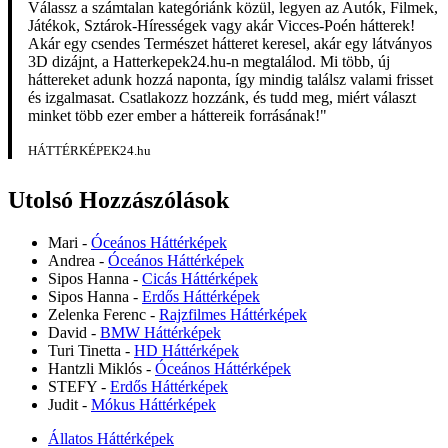
Válassz a számtalan kategóriánk közül, legyen az Autók, Filmek,
Játékok, Sztárok-Hírességek vagy akár Vicces-Poén hátterek!
Akár egy csendes Természet hátteret keresel, akár egy látványos
3D dizájnt, a Hatterkepek24.hu-n megtalálod. Mi több, új
háttereket adunk hozzá naponta, így mindig találsz valami frisset
és izgalmasat. Csatlakozz hozzánk, és tudd meg, miért választ
minket több ezer ember a háttereik forrásának!"
HÁTTÉRKÉPEK24.hu
Utolsó Hozzászólások
Mari
-
Óceános Háttérképek
Andrea
-
Óceános Háttérképek
Sipos Hanna
-
Cicás Háttérképek
Sipos Hanna
-
Erdős Háttérképek
Zelenka Ferenc
-
Rajzfilmes Háttérképek
David
-
BMW Háttérképek
Turi Tinetta
-
HD Háttérképek
Hantzli Miklós
-
Óceános Háttérképek
STEFY
-
Erdős Háttérképek
Judit
-
Mókus Háttérképek
Állatos Háttérképek