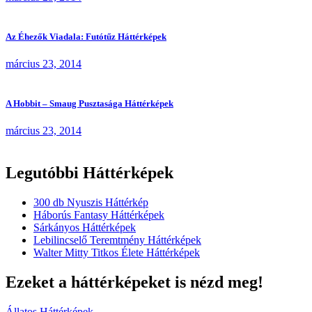
Az Éhezők Viadala: Futótűz Háttérképek
március 23, 2014
A Hobbit – Smaug Pusztasága Háttérképek
március 23, 2014
Legutóbbi Háttérképek
300 db Nyuszis Háttérkép
Háborús Fantasy Háttérképek
Sárkányos Háttérképek
Lebilincselő Teremtmény Háttérképek
Walter Mitty Titkos Élete Háttérképek
Ezeket a háttérképeket is nézd meg!
Állatos Háttérképek