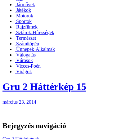
Járművek
Játékok
Motorok
Sportok
Rajzfilmek
Sztárok-Hírességek
Természet
Számítógép
Ünnepek-Alkalmak
Válogatás
Városok
Vicces-Poén
Virágok
Gru 2 Háttérkép 15
március 23, 2014
Bejegyzés navigáció
Gru 2 Háttérképek