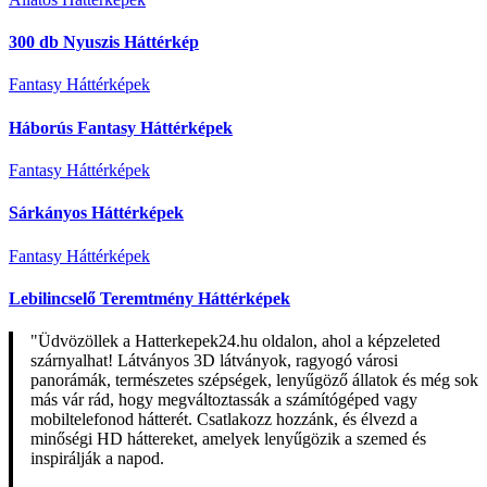
300 db Nyuszis Háttérkép
Fantasy Háttérképek
Háborús Fantasy Háttérképek
Fantasy Háttérképek
Sárkányos Háttérképek
Fantasy Háttérképek
Lebilincselő Teremtmény Háttérképek
"Üdvözöllek a Hatterkepek24.hu oldalon, ahol a képzeleted
szárnyalhat! Látványos 3D látványok, ragyogó városi
panorámák, természetes szépségek, lenyűgöző állatok és még sok
más vár rád, hogy megváltoztassák a számítógéped vagy
mobiltelefonod hátterét. Csatlakozz hozzánk, és élvezd a
minőségi HD háttereket, amelyek lenyűgözik a szemed és
inspirálják a napod.