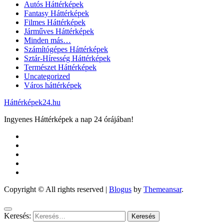
Autós Háttérképek
Fantasy Háttérképek
Filmes Háttérképek
Járműves Háttérképek
Minden más…
Számítógépes Háttérképek
Sztár-Híresség Háttérképek
Természet Háttérképek
Uncategorized
Város háttérképek
Háttérképek24.hu
Ingyenes Háttérképek a nap 24 órájában!
Copyright © All rights reserved
|
Blogus
by
Themeansar
.
Keresés: