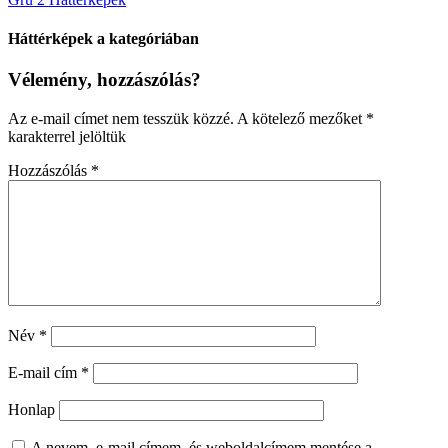
Háttérképek a kategóriában
Vélemény, hozzászólás?
Az e-mail címet nem tesszük közzé.
A kötelező mezőket
*
karakterrel jelöltük
Hozzászólás
*
Név
*
E-mail cím
*
Honlap
A nevem, e-mail címem, és weboldalcímem mentése a