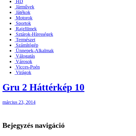
HD
Járművek
Játékok
Motorok
Sportok
Rajzfilmek
Sztárok-Hírességek
Természet
Számítógép
Ünnepek-Alkalmak
Válogatás
Városok
Vicces-Poén
Virágok
Gru 2 Háttérkép 10
március 23, 2014
Bejegyzés navigáció