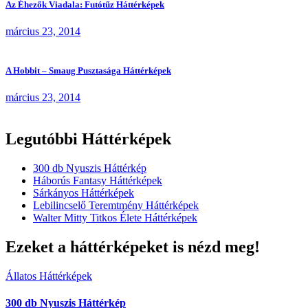
Az Éhezők Viadala: Futótűz Háttérképek
március 23, 2014
A Hobbit – Smaug Pusztasága Háttérképek
március 23, 2014
Legutóbbi Háttérképek
300 db Nyuszis Háttérkép
Háborús Fantasy Háttérképek
Sárkányos Háttérképek
Lebilincselő Teremtmény Háttérképek
Walter Mitty Titkos Élete Háttérképek
Ezeket a háttérképeket is nézd meg!
Állatos Háttérképek
300 db Nyuszis Háttérkép