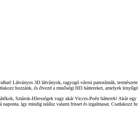
yalhat! Látványos 3D látványok, ragyogó városi panorámák, természete
tlakozz hozzánk, és élvezd a minőségi HD háttereket, amelyek lenyűgöz
átékok, Sztárok-Hírességek vagy akár Vicces-Poén hátterek! Akár egy c
naponta, így mindig találsz valami frisset és izgalmasat. Csatlakozz h