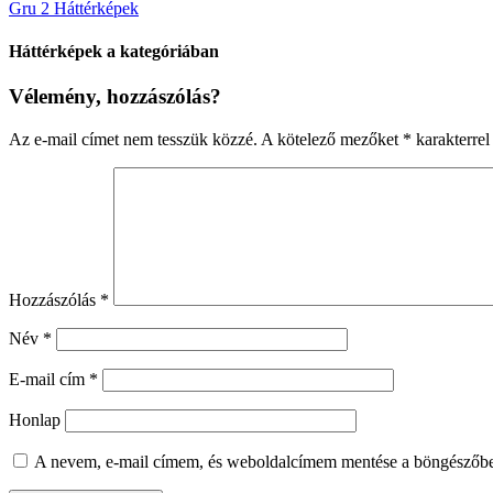
Gru 2 Háttérképek
Háttérképek a kategóriában
Vélemény, hozzászólás?
Az e-mail címet nem tesszük közzé.
A kötelező mezőket
*
karakterrel 
Hozzászólás
*
Név
*
E-mail cím
*
Honlap
A nevem, e-mail címem, és weboldalcímem mentése a böngészőb