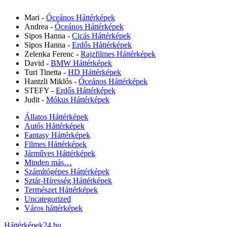
Mari
-
Óceános Háttérképek
Andrea
-
Óceános Háttérképek
Sipos Hanna
-
Cicás Háttérképek
Sipos Hanna
-
Erdős Háttérképek
Zelenka Ferenc
-
Rajzfilmes Háttérképek
David
-
BMW Háttérképek
Turi Tinetta
-
HD Háttérképek
Hantzli Miklós
-
Óceános Háttérképek
STEFY
-
Erdős Háttérképek
Judit
-
Mókus Háttérképek
Állatos Háttérképek
Autós Háttérképek
Fantasy Háttérképek
Filmes Háttérképek
Járműves Háttérképek
Minden más…
Számítógépes Háttérképek
Sztár-Híresség Háttérképek
Természet Háttérképek
Uncategorized
Város háttérképek
Háttérképek24.hu