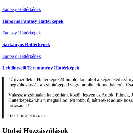
Fantasy Háttérképek
Háborús Fantasy Háttérképek
Fantasy Háttérképek
Sárkányos Háttérképek
Fantasy Háttérképek
Lebilincselő Teremtmény Háttérképek
"Üdvözöllek a Hatterkepek24.hu oldalon, ahol a képzeleted szárn
megváltoztassák a számítógéped vagy mobiltelefonod hátterét. Csa
Válassz a számtalan kategóriánk közül, legyen az Autók, Filmek, J
Hatterkepek24.hu-n megtalálod. Mi több, új háttereket adunk hozzá 
forrásának!"
HÁTTÉRKÉPEK24.hu
Utolsó Hozzászólások