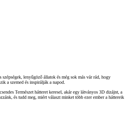
s szépségek, lenyűgöző állatok és még sok más vár rád, hogy
ik a szemed és inspirálják a napod.
sendes Természet hátteret keresel, akár egy látványos 3D dizájnt, a
ozzánk, és tudd meg, miért választ minket több ezer ember a háttereik