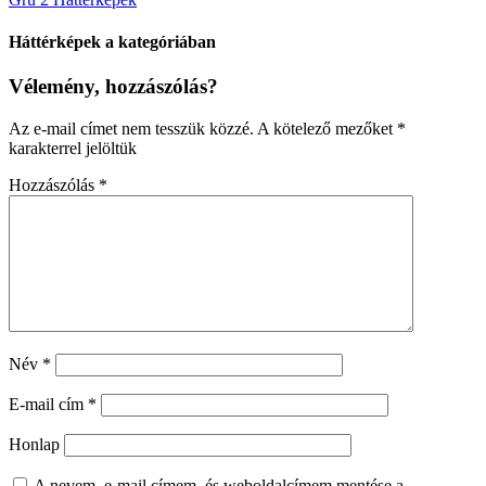
Háttérképek a kategóriában
Vélemény, hozzászólás?
Az e-mail címet nem tesszük közzé.
A kötelező mezőket
*
karakterrel jelöltük
Hozzászólás
*
Név
*
E-mail cím
*
Honlap
A nevem, e-mail címem, és weboldalcímem mentése a