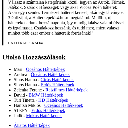
Válassz a számtalan kategóriánk közül, legyen az Autók, Filmek,
Játékok, Sztárok-Hírességek vagy akár Vicces-Poén hátterek!
Akár egy csendes Természet hátteret keresel, akár egy látványos
3D dizájnt, a Hatterkepek24.hu-n megtalálod. Mi több, új
háttereket adunk hozzá naponta, így mindig találsz valami frisset
és izgalmasat. Csatlakozz hozzánk, és tudd meg, miért választ
minket több ezer ember a háttereik forrásának!"
HÁTTÉRKÉPEK24.hu
Utolsó Hozzászólások
Mari
-
Óceános Háttérképek
Andrea
-
Óceános Háttérképek
Sipos Hanna
-
Cicás Háttérképek
Sipos Hanna
-
Erdős Háttérképek
Zelenka Ferenc
-
Rajzfilmes Háttérképek
David
-
BMW Háttérképek
Turi Tinetta
-
HD Háttérképek
Hantzli Miklós
-
Óceános Háttérképek
STEFY
-
Erdős Háttérképek
Judit
-
Mókus Háttérképek
Állatos Háttérképek