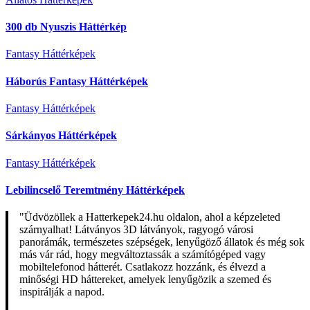
300 db Nyuszis Háttérkép
Fantasy Háttérképek
Háborús Fantasy Háttérképek
Fantasy Háttérképek
Sárkányos Háttérképek
Fantasy Háttérképek
Lebilincselő Teremtmény Háttérképek
"Üdvözöllek a Hatterkepek24.hu oldalon, ahol a képzeleted
szárnyalhat! Látványos 3D látványok, ragyogó városi
panorámák, természetes szépségek, lenyűgöző állatok és még sok
más vár rád, hogy megváltoztassák a számítógéped vagy
mobiltelefonod hátterét. Csatlakozz hozzánk, és élvezd a
minőségi HD háttereket, amelyek lenyűgözik a szemed és
inspirálják a napod.