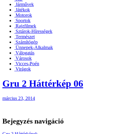
Járművek
Játékok
Motorok
Sportok
Rajzfilmek
Sztárok-Hírességek
Természet
Számítógép
Ünnepek-Alkalmak
Válogatás
Városok
Vicces-Poén
Virágok
Gru 2 Háttérkép 06
március 23, 2014
Bejegyzés navigáció
Gru 2 Háttérképek