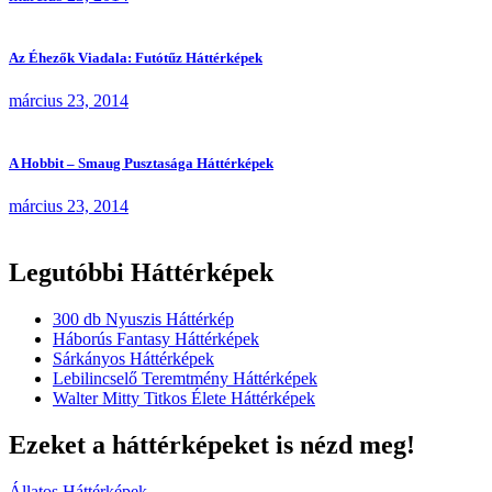
Az Éhezők Viadala: Futótűz Háttérképek
március 23, 2014
A Hobbit – Smaug Pusztasága Háttérképek
március 23, 2014
Legutóbbi Háttérképek
300 db Nyuszis Háttérkép
Háborús Fantasy Háttérképek
Sárkányos Háttérképek
Lebilincselő Teremtmény Háttérképek
Walter Mitty Titkos Élete Háttérképek
Ezeket a háttérképeket is nézd meg!
Állatos Háttérképek