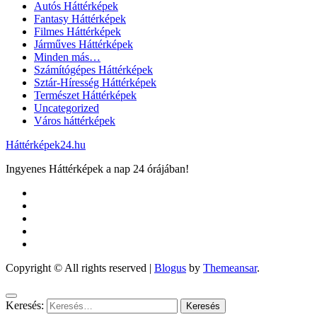
Autós Háttérképek
Fantasy Háttérképek
Filmes Háttérképek
Járműves Háttérképek
Minden más…
Számítógépes Háttérképek
Sztár-Híresség Háttérképek
Természet Háttérképek
Uncategorized
Város háttérképek
Háttérképek24.hu
Ingyenes Háttérképek a nap 24 órájában!
Copyright © All rights reserved
|
Blogus
by
Themeansar
.
Keresés: