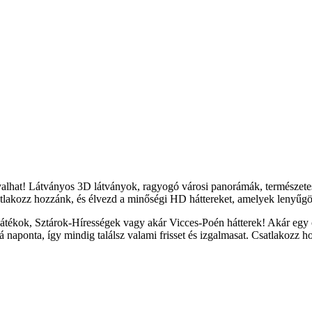
yalhat! Látványos 3D látványok, ragyogó városi panorámák, természete
tlakozz hozzánk, és élvezd a minőségi HD háttereket, amelyek lenyűgöz
átékok, Sztárok-Hírességek vagy akár Vicces-Poén hátterek! Akár egy c
naponta, így mindig találsz valami frisset és izgalmasat. Csatlakozz h