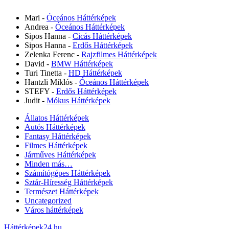
Mari
-
Óceános Háttérképek
Andrea
-
Óceános Háttérképek
Sipos Hanna
-
Cicás Háttérképek
Sipos Hanna
-
Erdős Háttérképek
Zelenka Ferenc
-
Rajzfilmes Háttérképek
David
-
BMW Háttérképek
Turi Tinetta
-
HD Háttérképek
Hantzli Miklós
-
Óceános Háttérképek
STEFY
-
Erdős Háttérképek
Judit
-
Mókus Háttérképek
Állatos Háttérképek
Autós Háttérképek
Fantasy Háttérképek
Filmes Háttérképek
Járműves Háttérképek
Minden más…
Számítógépes Háttérképek
Sztár-Híresség Háttérképek
Természet Háttérképek
Uncategorized
Város háttérképek
Háttérképek24.hu