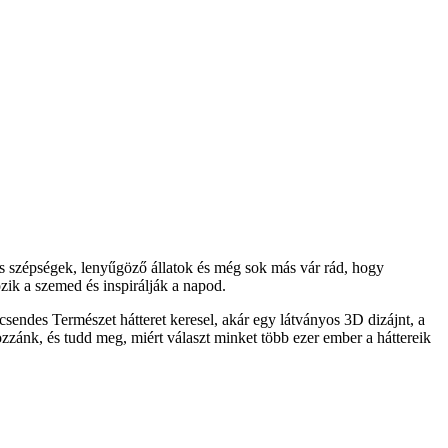
s szépségek, lenyűgöző állatok és még sok más vár rád, hogy
ik a szemed és inspirálják a napod.
sendes Természet hátteret keresel, akár egy látványos 3D dizájnt, a
ozzánk, és tudd meg, miért választ minket több ezer ember a háttereik