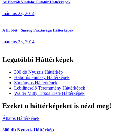
Az Éhezők Viadala: Futótűz Háttérképek
március 23, 2014
A Hobbit – Smaug Pusztasága Háttérképek
március 23, 2014
Legutóbbi Háttérképek
300 db Nyuszis Háttérkép
Háborús Fantasy Háttérképek
Sárkányos Háttérképek
Lebilincselő Teremtmény Háttérképek
Walter Mitty Titkos Élete Háttérképek
Ezeket a háttérképeket is nézd meg!
Állatos Háttérképek
300 db Nyuszis Háttérkép