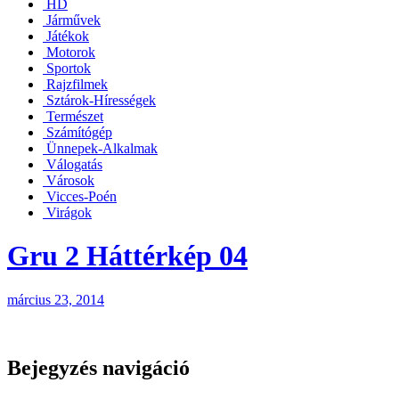
HD
Járművek
Játékok
Motorok
Sportok
Rajzfilmek
Sztárok-Hírességek
Természet
Számítógép
Ünnepek-Alkalmak
Válogatás
Városok
Vicces-Poén
Virágok
Gru 2 Háttérkép 04
március 23, 2014
Bejegyzés navigáció