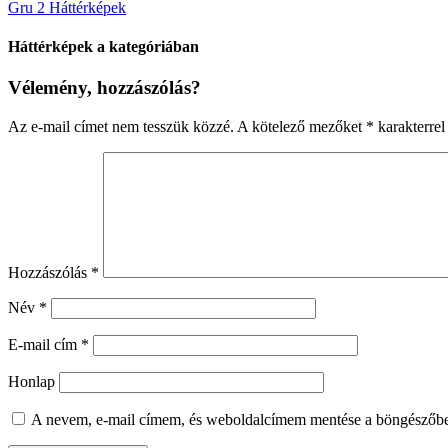
Gru 2 Háttérképek
Háttérképek a kategóriában
Vélemény, hozzászólás?
Az e-mail címet nem tesszük közzé.
A kötelező mezőket
*
karakterrel 
Hozzászólás
*
Név
*
E-mail cím
*
Honlap
A nevem, e-mail címem, és weboldalcímem mentése a böngészőb