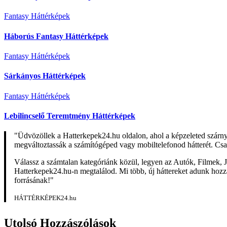
Fantasy Háttérképek
Háborús Fantasy Háttérképek
Fantasy Háttérképek
Sárkányos Háttérképek
Fantasy Háttérképek
Lebilincselő Teremtmény Háttérképek
"Üdvözöllek a Hatterkepek24.hu oldalon, ahol a képzeleted szárn
megváltoztassák a számítógéped vagy mobiltelefonod hátterét. Csa
Válassz a számtalan kategóriánk közül, legyen az Autók, Filmek, J
Hatterkepek24.hu-n megtalálod. Mi több, új háttereket adunk hozzá 
forrásának!"
HÁTTÉRKÉPEK24.hu
Utolsó Hozzászólások