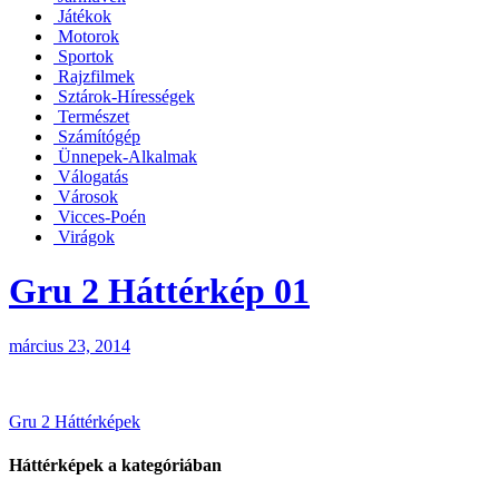
Játékok
Motorok
Sportok
Rajzfilmek
Sztárok-Hírességek
Természet
Számítógép
Ünnepek-Alkalmak
Válogatás
Városok
Vicces-Poén
Virágok
Gru 2 Háttérkép 01
március 23, 2014
Bejegyzés
Gru 2 Háttérképek
navigáció
Háttérképek a kategóriában