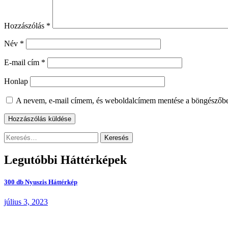
Hozzászólás
*
Név
*
E-mail cím
*
Honlap
A nevem, e-mail címem, és weboldalcímem mentése a böngészőb
Keresés:
Legutóbbi Háttérképek
300 db Nyuszis Háttérkép
július 3, 2023