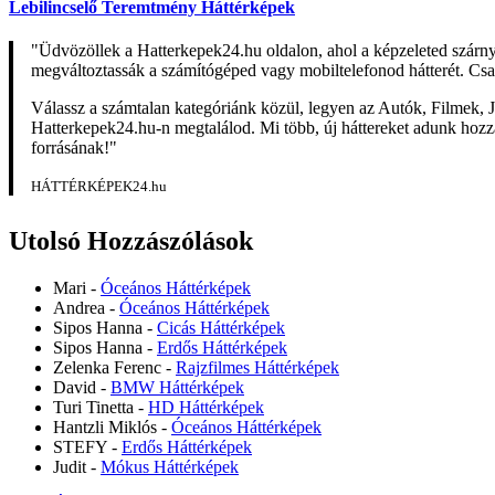
Lebilincselő Teremtmény Háttérképek
"Üdvözöllek a Hatterkepek24.hu oldalon, ahol a képzeleted szárn
megváltoztassák a számítógéped vagy mobiltelefonod hátterét. Csa
Válassz a számtalan kategóriánk közül, legyen az Autók, Filmek, J
Hatterkepek24.hu-n megtalálod. Mi több, új háttereket adunk hozzá 
forrásának!"
HÁTTÉRKÉPEK24.hu
Utolsó Hozzászólások
Mari
-
Óceános Háttérképek
Andrea
-
Óceános Háttérképek
Sipos Hanna
-
Cicás Háttérképek
Sipos Hanna
-
Erdős Háttérképek
Zelenka Ferenc
-
Rajzfilmes Háttérképek
David
-
BMW Háttérképek
Turi Tinetta
-
HD Háttérképek
Hantzli Miklós
-
Óceános Háttérképek
STEFY
-
Erdős Háttérképek
Judit
-
Mókus Háttérképek