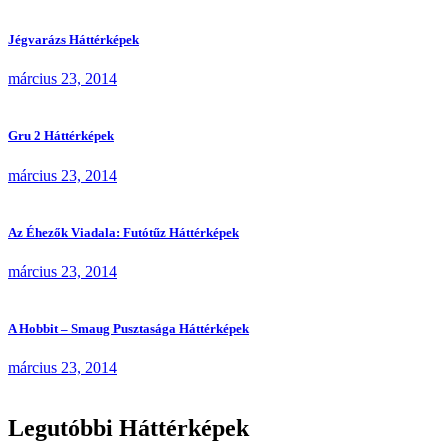
Jégvarázs Háttérképek
március 23, 2014
Gru 2 Háttérképek
március 23, 2014
Az Éhezők Viadala: Futótűz Háttérképek
március 23, 2014
A Hobbit – Smaug Pusztasága Háttérképek
március 23, 2014
Legutóbbi Háttérképek