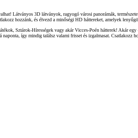
yalhat! Látványos 3D látványok, ragyogó városi panorámák, természete
tlakozz hozzánk, és élvezd a minőségi HD háttereket, amelyek lenyűgöz
átékok, Sztárok-Hírességek vagy akár Vicces-Poén hátterek! Akár egy c
naponta, így mindig találsz valami frisset és izgalmasat. Csatlakozz h