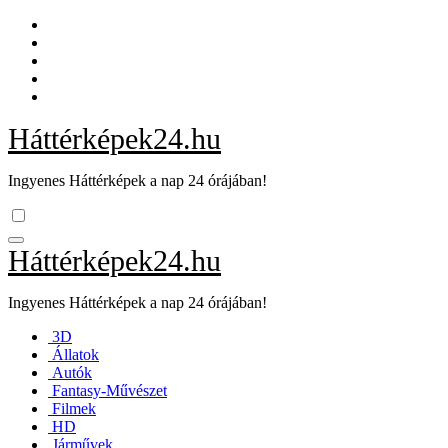
Skip
to
content
Háttérképek24.hu
Ingyenes Háttérképek a nap 24 órájában!
Háttérképek24.hu
Ingyenes Háttérképek a nap 24 órájában!
3D
Állatok
Autók
Fantasy-Művészet
Filmek
HD
Járművek