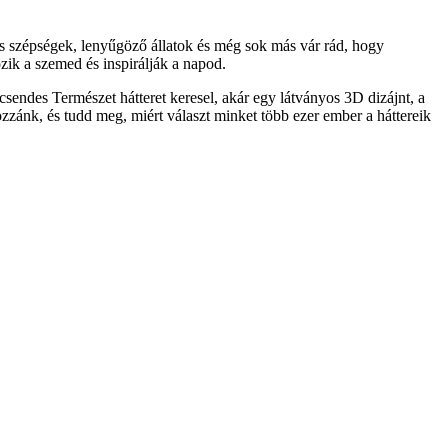
s szépségek, lenyűgöző állatok és még sok más vár rád, hogy
ik a szemed és inspirálják a napod.
sendes Természet hátteret keresel, akár egy látványos 3D dizájnt, a
ozzánk, és tudd meg, miért választ minket több ezer ember a háttereik