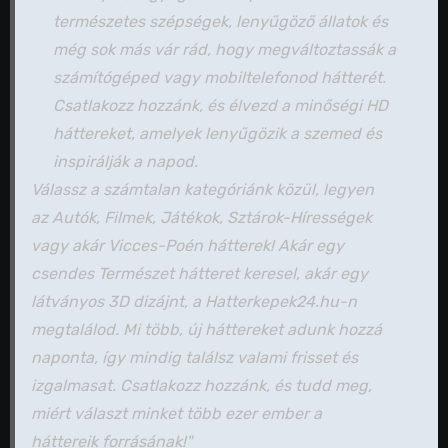
természetes szépségek, lenyűgöző állatok és
még sok más vár rád, hogy megváltoztassák a
számítógéped vagy mobiltelefonod hátterét.
Csatlakozz hozzánk, és élvezd a minőségi HD
háttereket, amelyek lenyűgözik a szemed és
inspirálják a napod.
Válassz a számtalan kategóriánk közül, legyen
az Autók, Filmek, Játékok, Sztárok-Hírességek
vagy akár Vicces-Poén hátterek! Akár egy
csendes Természet hátteret keresel, akár egy
látványos 3D dizájnt, a Hatterkepek24.hu-n
megtalálod. Mi több, új háttereket adunk hozzá
naponta, így mindig találsz valami frisset és
izgalmasat. Csatlakozz hozzánk, és tudd meg,
miért választ minket több ezer ember a
háttereik forrásának!"