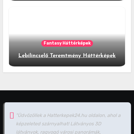
Fantasy Háttérképek
Lebilincselő Teremtmény Háttérképek
"Üdvözöllek a Hatterkepek24.hu oldalon, ahol a
képzeleted szárnyalhat! Látványos 3D
látványok, ragyogó városi panorámák,