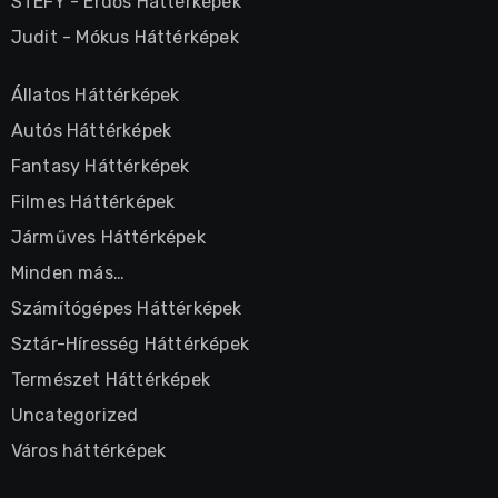
STEFY
-
Erdős Háttérképek
Judit
-
Mókus Háttérképek
Állatos Háttérképek
Autós Háttérképek
Fantasy Háttérképek
Filmes Háttérképek
Járműves Háttérképek
Minden más…
Számítógépes Háttérképek
Sztár-Híresség Háttérképek
Természet Háttérképek
Uncategorized
Város háttérképek