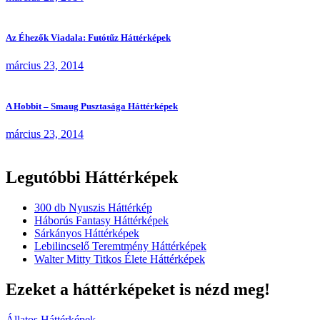
Az Éhezők Viadala: Futótűz Háttérképek
március 23, 2014
A Hobbit – Smaug Pusztasága Háttérképek
március 23, 2014
Legutóbbi Háttérképek
300 db Nyuszis Háttérkép
Háborús Fantasy Háttérképek
Sárkányos Háttérképek
Lebilincselő Teremtmény Háttérképek
Walter Mitty Titkos Élete Háttérképek
Ezeket a háttérképeket is nézd meg!
Állatos Háttérképek