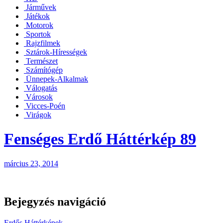
Járművek
Játékok
Motorok
Sportok
Rajzfilmek
Sztárok-Hírességek
Természet
Számítógép
Ünnepek-Alkalmak
Válogatás
Városok
Vicces-Poén
Virágok
Fenséges Erdő Háttérkép 89
március 23, 2014
Bejegyzés navigáció
Erdős Háttérképek