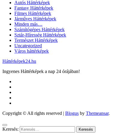
Autós Háttérképek
Fantasy Háttérképek
Filmes Háttérképek
Járműves Háttérképek
Minden más…
Számítógépes Háttérképek
Sztár-Híresség Háttérképek
Természet Háttérképek
Uncategorized
Város háttérképek
Háttérképek24.hu
Ingyenes Háttérképek a nap 24 órájában!
Copyright © All rights reserved
|
Blogus
by
Themeansar
.
Keresés: