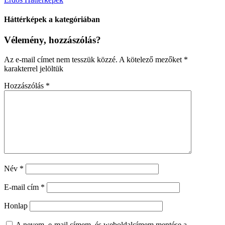
Háttérképek a kategóriában
Vélemény, hozzászólás?
Az e-mail címet nem tesszük közzé.
A kötelező mezőket
*
karakterrel jelöltük
Hozzászólás
*
Név
*
E-mail cím
*
Honlap
A nevem, e-mail címem, és weboldalcímem mentése a