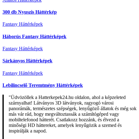
300 db Nyuszis Háttérkép
Fantasy Háttérképek
Háborús Fantasy Háttérképek
Fantasy Háttérképek
Sárkányos Háttérképek
Fantasy Háttérképek
Lebilincselő Teremtmény Háttérképek
"Üdvözöllek a Hatterkepek24.hu oldalon, ahol a képzeleted
szárnyalhat! Látványos 3D látványok, ragyogó városi
panorámák, természetes szépségek, lenyűgöző állatok és még sok
más vár rád, hogy megváltoztassák a számítógéped vagy
mobiltelefonod hátterét. Csatlakozz hozzánk, és élvezd a
minőségi HD háttereket, amelyek lenyűgözik a szemed és
inspirálják a napod.