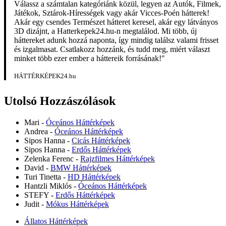
Válassz a számtalan kategóriánk közül, legyen az Autók, Filmek,
Játékok, Sztárok-Hírességek vagy akár Vicces-Poén hátterek!
Akár egy csendes Természet hátteret keresel, akár egy látványos
3D dizájnt, a Hatterkepek24.hu-n megtalálod. Mi több, új
háttereket adunk hozzá naponta, így mindig találsz valami frisset
és izgalmasat. Csatlakozz hozzánk, és tudd meg, miért választ
minket több ezer ember a háttereik forrásának!"
HÁTTÉRKÉPEK24.hu
Utolsó Hozzászólások
Mari
-
Óceános Háttérképek
Andrea
-
Óceános Háttérképek
Sipos Hanna
-
Cicás Háttérképek
Sipos Hanna
-
Erdős Háttérképek
Zelenka Ferenc
-
Rajzfilmes Háttérképek
David
-
BMW Háttérképek
Turi Tinetta
-
HD Háttérképek
Hantzli Miklós
-
Óceános Háttérképek
STEFY
-
Erdős Háttérképek
Judit
-
Mókus Háttérképek
Állatos Háttérképek