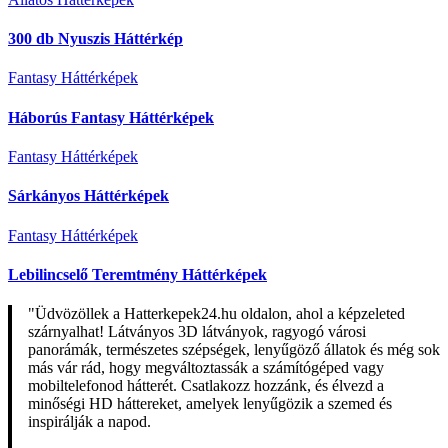
300 db Nyuszis Háttérkép
Fantasy Háttérképek
Háborús Fantasy Háttérképek
Fantasy Háttérképek
Sárkányos Háttérképek
Fantasy Háttérképek
Lebilincselő Teremtmény Háttérképek
"Üdvözöllek a Hatterkepek24.hu oldalon, ahol a képzeleted
szárnyalhat! Látványos 3D látványok, ragyogó városi
panorámák, természetes szépségek, lenyűgöző állatok és még sok
más vár rád, hogy megváltoztassák a számítógéped vagy
mobiltelefonod hátterét. Csatlakozz hozzánk, és élvezd a
minőségi HD háttereket, amelyek lenyűgözik a szemed és
inspirálják a napod.