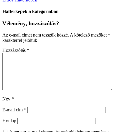
Háttérképek a kategóriában
Vélemény, hozzászólás?
Az e-mail címet nem tesszük közzé.
A kötelező mezőket
*
karakterrel jelöltük
Hozzászólás
*
Név
*
E-mail cím
*
Honlap
A nevem, e-mail címem, és weboldalcímem mentése a