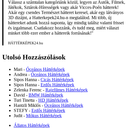
Válassz a számtalan kategóriánk közül, legyen az Autók, Filmek,
Játékok, Sztárok-Hírességek vagy akár Vicces-Poén hátterek!
Akár egy csendes Természet hátteret keresel, akár egy látványos
3D dizájnt, a Hatterkepek24.hu-n megtalálod. Mi több, új
háttereket adunk hozzá naponta, így mindig találsz valami frisset
és izgalmasat. Csatlakozz hozzánk, és tudd meg, miért választ
minket több ezer ember a háttereik forrásának!"
HÁTTÉRKÉPEK24.hu
Utolsó Hozzászólások
Mari
-
Óceános Háttérképek
Andrea
-
Óceános Háttérképek
Sipos Hanna
-
Cicás Háttérképek
Sipos Hanna
-
Erdős Háttérképek
Zelenka Ferenc
-
Rajzfilmes Háttérképek
David
-
BMW Háttérképek
Turi Tinetta
-
HD Háttérképek
Hantzli Miklós
-
Óceános Háttérképek
STEFY
-
Erdős Háttérképek
Judit
-
Mókus Háttérképek
Állatos Háttérképek