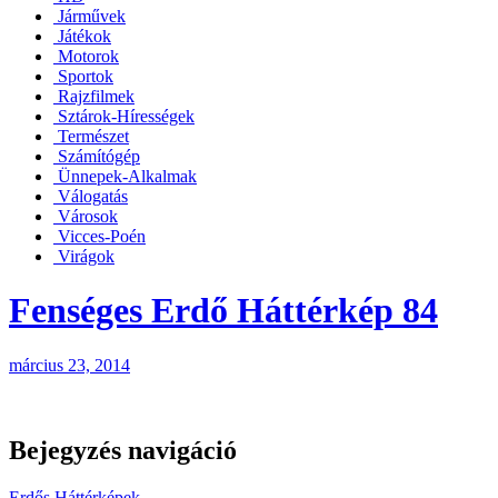
Járművek
Játékok
Motorok
Sportok
Rajzfilmek
Sztárok-Hírességek
Természet
Számítógép
Ünnepek-Alkalmak
Válogatás
Városok
Vicces-Poén
Virágok
Fenséges Erdő Háttérkép 84
március 23, 2014
Bejegyzés navigáció
Erdős Háttérképek