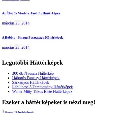
Az Éhezők Viadala: Futótűz Háttérképek
március 23, 2014
A Hobbit – Smaug Pusztasága Háttérképek
március 23, 2014
Legutóbbi Háttérképek
300 db Nyuszis Háttérkép
Háborús Fantasy Háttérképek
Sárkányos Háttérképek
Lebilincselő Teremtmény Háttérképek
Walter Mitty Titkos Élete Háttérképek
Ezeket a háttérképeket is nézd meg!
Állatos Háttérképek