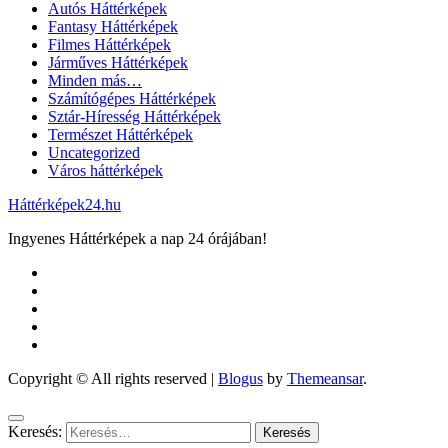
Autós Háttérképek
Fantasy Háttérképek
Filmes Háttérképek
Járműves Háttérképek
Minden más…
Számítógépes Háttérképek
Sztár-Híresség Háttérképek
Természet Háttérképek
Uncategorized
Város háttérképek
Háttérképek24.hu
Ingyenes Háttérképek a nap 24 órájában!
Copyright © All rights reserved
|
Blogus
by
Themeansar
.
Keresés: