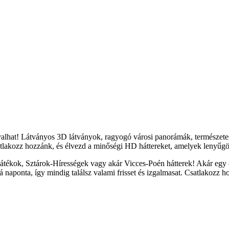
yalhat! Látványos 3D látványok, ragyogó városi panorámák, természete
tlakozz hozzánk, és élvezd a minőségi HD háttereket, amelyek lenyűgöz
átékok, Sztárok-Hírességek vagy akár Vicces-Poén hátterek! Akár egy c
naponta, így mindig találsz valami frisset és izgalmasat. Csatlakozz h