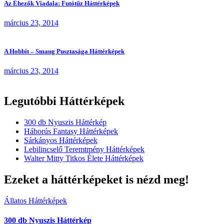
Az Éhezők Viadala: Futótűz Háttérképek
március 23, 2014
A Hobbit – Smaug Pusztasága Háttérképek
március 23, 2014
Legutóbbi Háttérképek
300 db Nyuszis Háttérkép
Háborús Fantasy Háttérképek
Sárkányos Háttérképek
Lebilincselő Teremtmény Háttérképek
Walter Mitty Titkos Élete Háttérképek
Ezeket a háttérképeket is nézd meg!
Állatos Háttérképek
300 db Nyuszis Háttérkép