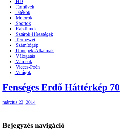
HD
Járművek
Játékok
Motorok
Sportok
Rajzfilmek
Sztárok-Hírességek
Természet
Számítógép
Ünnepek-Alkalmak
Válogatás
Városok
Vicces-Poén
Virágok
Fenséges Erdő Háttérkép 70
március 23, 2014
Bejegyzés navigáció