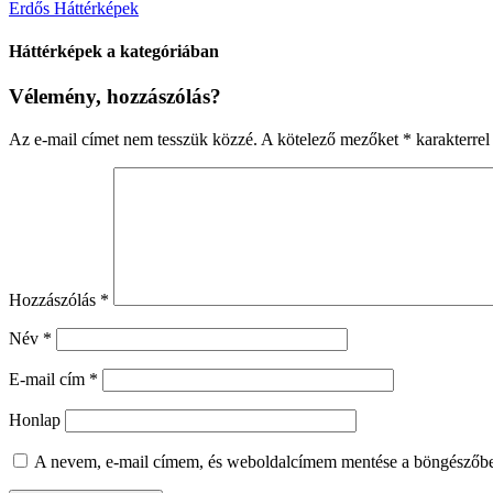
Erdős Háttérképek
Háttérképek a kategóriában
Vélemény, hozzászólás?
Az e-mail címet nem tesszük közzé.
A kötelező mezőket
*
karakterrel 
Hozzászólás
*
Név
*
E-mail cím
*
Honlap
A nevem, e-mail címem, és weboldalcímem mentése a böngészőb