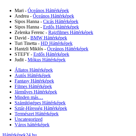
Mari
-
Óceános Háttérképek
Andrea
-
Óceános Háttérképek
Sipos Hanna
-
Cicás Háttérképek
Sipos Hanna
-
Erdős Háttérképek
Zelenka Ferenc
-
Rajzfilmes Háttérképek
David
-
BMW Háttérképek
Turi Tinetta
-
HD Háttérképek
Hantzli Miklós
-
Óceános Háttérképek
STEFY
-
Erdős Háttérképek
Judit
-
Mókus Háttérképek
Állatos Háttérképek
Autós Háttérképek
Fantasy Háttérképek
Filmes Háttérképek
Járműves Háttérképek
Minden más…
Számítógépes Háttérképek
Sztár-Híresség Háttérképek
Természet Háttérképek
Uncategorized
Város háttérképek
Háttérképek24.hu