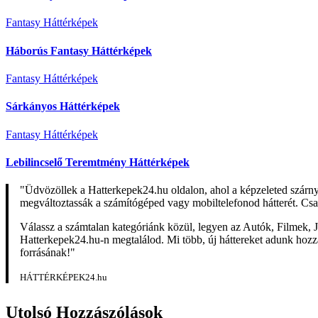
Fantasy Háttérképek
Háborús Fantasy Háttérképek
Fantasy Háttérképek
Sárkányos Háttérképek
Fantasy Háttérképek
Lebilincselő Teremtmény Háttérképek
"Üdvözöllek a Hatterkepek24.hu oldalon, ahol a képzeleted szárn
megváltoztassák a számítógéped vagy mobiltelefonod hátterét. Csa
Válassz a számtalan kategóriánk közül, legyen az Autók, Filmek, J
Hatterkepek24.hu-n megtalálod. Mi több, új háttereket adunk hozzá 
forrásának!"
HÁTTÉRKÉPEK24.hu
Utolsó Hozzászólások