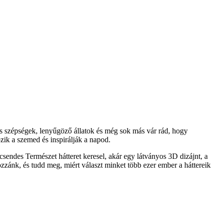
s szépségek, lenyűgöző állatok és még sok más vár rád, hogy
ik a szemed és inspirálják a napod.
sendes Természet hátteret keresel, akár egy látványos 3D dizájnt, a
ozzánk, és tudd meg, miért választ minket több ezer ember a háttereik