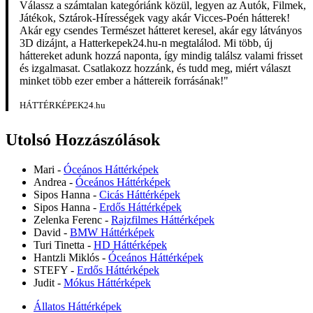
Válassz a számtalan kategóriánk közül, legyen az Autók, Filmek,
Játékok, Sztárok-Hírességek vagy akár Vicces-Poén hátterek!
Akár egy csendes Természet hátteret keresel, akár egy látványos
3D dizájnt, a Hatterkepek24.hu-n megtalálod. Mi több, új
háttereket adunk hozzá naponta, így mindig találsz valami frisset
és izgalmasat. Csatlakozz hozzánk, és tudd meg, miért választ
minket több ezer ember a háttereik forrásának!"
HÁTTÉRKÉPEK24.hu
Utolsó Hozzászólások
Mari
-
Óceános Háttérképek
Andrea
-
Óceános Háttérképek
Sipos Hanna
-
Cicás Háttérképek
Sipos Hanna
-
Erdős Háttérképek
Zelenka Ferenc
-
Rajzfilmes Háttérképek
David
-
BMW Háttérképek
Turi Tinetta
-
HD Háttérképek
Hantzli Miklós
-
Óceános Háttérképek
STEFY
-
Erdős Háttérképek
Judit
-
Mókus Háttérképek
Állatos Háttérképek