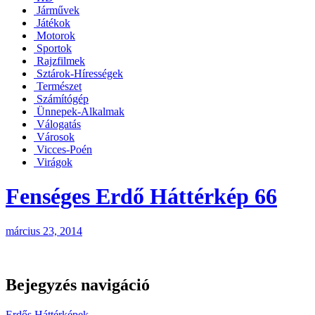
Járművek
Játékok
Motorok
Sportok
Rajzfilmek
Sztárok-Hírességek
Természet
Számítógép
Ünnepek-Alkalmak
Válogatás
Városok
Vicces-Poén
Virágok
Fenséges Erdő Háttérkép 66
március 23, 2014
Bejegyzés navigáció
Erdős Háttérképek