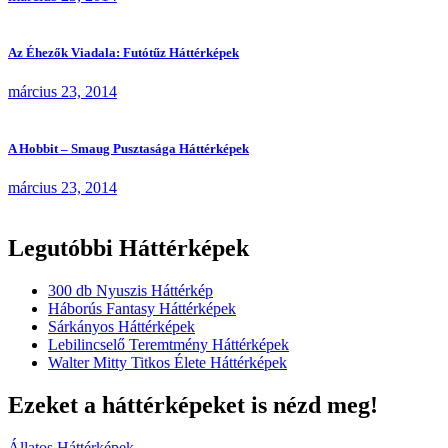
Az Éhezők Viadala: Futótűz Háttérképek
március 23, 2014
A Hobbit – Smaug Pusztasága Háttérképek
március 23, 2014
Legutóbbi Háttérképek
300 db Nyuszis Háttérkép
Háborús Fantasy Háttérképek
Sárkányos Háttérképek
Lebilincselő Teremtmény Háttérképek
Walter Mitty Titkos Élete Háttérképek
Ezeket a háttérképeket is nézd meg!
Állatos Háttérképek