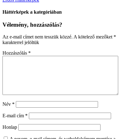
Háttérképek a kategóriában
Vélemény, hozzászólás?
Az e-mail címet nem tesszük közzé.
A kötelező mezőket
*
karakterrel jelöltük
Hozzászólás
*
Név
*
E-mail cím
*
Honlap
A nevem, e-mail címem, és weboldalcímem mentése a