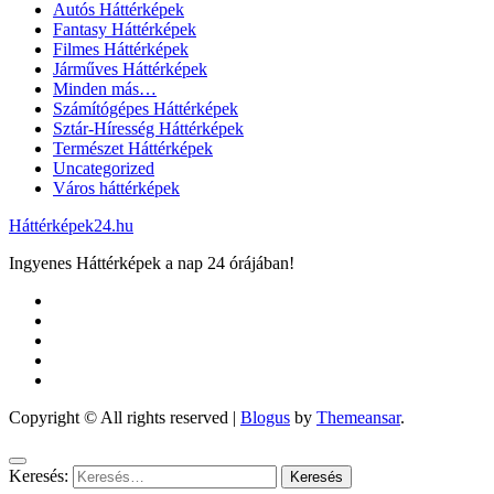
Autós Háttérképek
Fantasy Háttérképek
Filmes Háttérképek
Járműves Háttérképek
Minden más…
Számítógépes Háttérképek
Sztár-Híresség Háttérképek
Természet Háttérképek
Uncategorized
Város háttérképek
Háttérképek24.hu
Ingyenes Háttérképek a nap 24 órájában!
Copyright © All rights reserved
|
Blogus
by
Themeansar
.
Keresés: