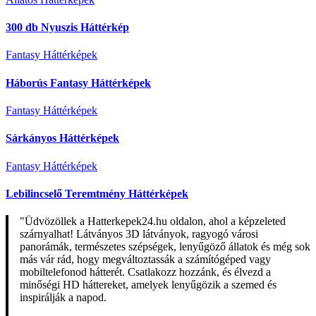
300 db Nyuszis Háttérkép
Fantasy Háttérképek
Háborús Fantasy Háttérképek
Fantasy Háttérképek
Sárkányos Háttérképek
Fantasy Háttérképek
Lebilincselő Teremtmény Háttérképek
"Üdvözöllek a Hatterkepek24.hu oldalon, ahol a képzeleted
szárnyalhat! Látványos 3D látványok, ragyogó városi
panorámák, természetes szépségek, lenyűgöző állatok és még sok
más vár rád, hogy megváltoztassák a számítógéped vagy
mobiltelefonod hátterét. Csatlakozz hozzánk, és élvezd a
minőségi HD háttereket, amelyek lenyűgözik a szemed és
inspirálják a napod.