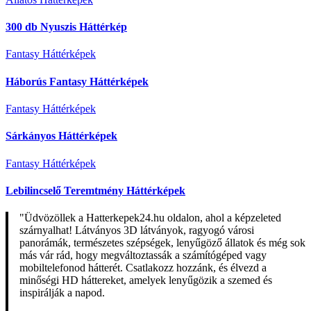
300 db Nyuszis Háttérkép
Fantasy Háttérképek
Háborús Fantasy Háttérképek
Fantasy Háttérképek
Sárkányos Háttérképek
Fantasy Háttérképek
Lebilincselő Teremtmény Háttérképek
"Üdvözöllek a Hatterkepek24.hu oldalon, ahol a képzeleted
szárnyalhat! Látványos 3D látványok, ragyogó városi
panorámák, természetes szépségek, lenyűgöző állatok és még sok
más vár rád, hogy megváltoztassák a számítógéped vagy
mobiltelefonod hátterét. Csatlakozz hozzánk, és élvezd a
minőségi HD háttereket, amelyek lenyűgözik a szemed és
inspirálják a napod.