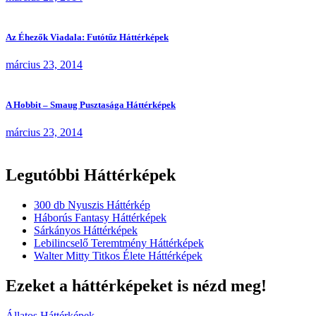
Az Éhezők Viadala: Futótűz Háttérképek
március 23, 2014
A Hobbit – Smaug Pusztasága Háttérképek
március 23, 2014
Legutóbbi Háttérképek
300 db Nyuszis Háttérkép
Háborús Fantasy Háttérképek
Sárkányos Háttérképek
Lebilincselő Teremtmény Háttérképek
Walter Mitty Titkos Élete Háttérképek
Ezeket a háttérképeket is nézd meg!
Állatos Háttérképek