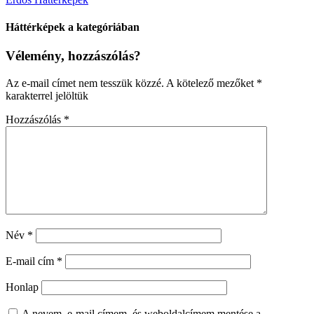
Háttérképek a kategóriában
Vélemény, hozzászólás?
Az e-mail címet nem tesszük közzé.
A kötelező mezőket
*
karakterrel jelöltük
Hozzászólás
*
Név
*
E-mail cím
*
Honlap
A nevem, e-mail címem, és weboldalcímem mentése a