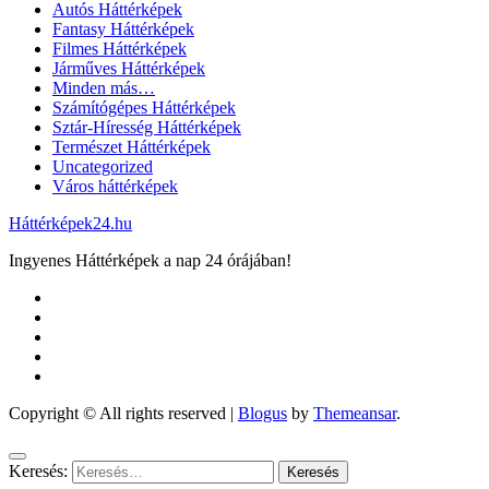
Autós Háttérképek
Fantasy Háttérképek
Filmes Háttérképek
Járműves Háttérképek
Minden más…
Számítógépes Háttérképek
Sztár-Híresség Háttérképek
Természet Háttérképek
Uncategorized
Város háttérképek
Háttérképek24.hu
Ingyenes Háttérképek a nap 24 órájában!
Copyright © All rights reserved
|
Blogus
by
Themeansar
.
Keresés: