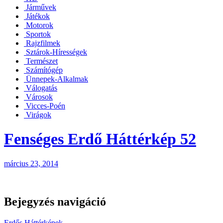
Járművek
Játékok
Motorok
Sportok
Rajzfilmek
Sztárok-Hírességek
Természet
Számítógép
Ünnepek-Alkalmak
Válogatás
Városok
Vicces-Poén
Virágok
Fenséges Erdő Háttérkép 52
március 23, 2014
Bejegyzés navigáció
Erdős Háttérképek