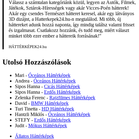
Válassz a számtalan kategóriánk közül, legyen az Autók, Filmek,
Játékok, Sztárok-Hírességek vagy akár Vicces-Poén hátterek!
Akár egy csendes Természet hátteret keresel, akár egy látványos
3D dizájnt, a Hatterkepek24.hu-n megtalálod. Mi több, új
háttereket adunk hozzá naponta, így mindig találsz valami frisset
és izgalmasat. Csatlakozz hozzánk, és tudd meg, miért választ
minket több ezer ember a háttereik forrásának!"
HÁTTÉRKÉPEK24.hu
Utolsó Hozzászólások
Mari
-
Óceános Háttérképek
Andrea
-
Óceános Háttérképek
Sipos Hanna
-
Cicás Háttérképek
Sipos Hanna
-
Erdős Háttérképek
Zelenka Ferenc
-
Rajzfilmes Háttérképek
David
-
BMW Háttérképek
Turi Tinetta
-
HD Háttérképek
Hantzli Miklós
-
Óceános Háttérképek
STEFY
-
Erdős Háttérképek
Judit
-
Mókus Háttérképek
Állatos Háttérképek