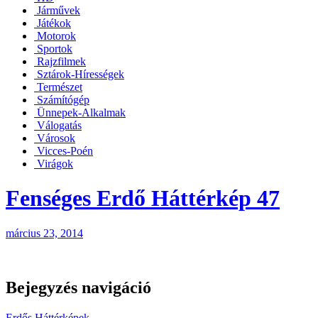
Járművek
Játékok
Motorok
Sportok
Rajzfilmek
Sztárok-Hírességek
Természet
Számítógép
Ünnepek-Alkalmak
Válogatás
Városok
Vicces-Poén
Virágok
Fenséges Erdő Háttérkép 47
március 23, 2014
Bejegyzés navigáció
Erdős Háttérképek