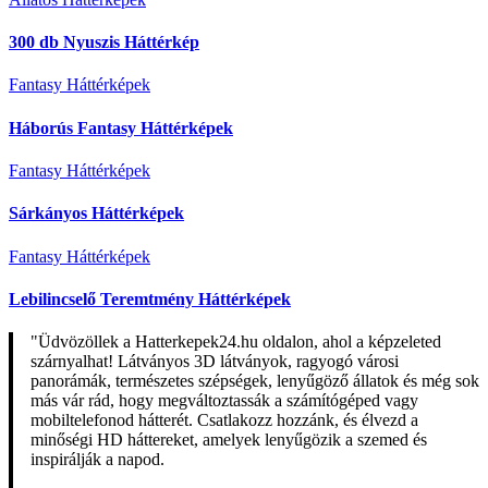
300 db Nyuszis Háttérkép
Fantasy Háttérképek
Háborús Fantasy Háttérképek
Fantasy Háttérképek
Sárkányos Háttérképek
Fantasy Háttérképek
Lebilincselő Teremtmény Háttérképek
"Üdvözöllek a Hatterkepek24.hu oldalon, ahol a képzeleted
szárnyalhat! Látványos 3D látványok, ragyogó városi
panorámák, természetes szépségek, lenyűgöző állatok és még sok
más vár rád, hogy megváltoztassák a számítógéped vagy
mobiltelefonod hátterét. Csatlakozz hozzánk, és élvezd a
minőségi HD háttereket, amelyek lenyűgözik a szemed és
inspirálják a napod.