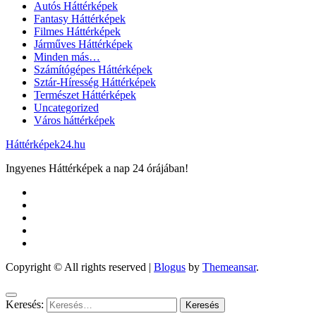
Autós Háttérképek
Fantasy Háttérképek
Filmes Háttérképek
Járműves Háttérképek
Minden más…
Számítógépes Háttérképek
Sztár-Híresség Háttérképek
Természet Háttérképek
Uncategorized
Város háttérképek
Háttérképek24.hu
Ingyenes Háttérképek a nap 24 órájában!
Copyright © All rights reserved
|
Blogus
by
Themeansar
.
Keresés: