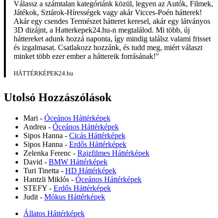
Válassz a számtalan kategóriánk közül, legyen az Autók, Filmek,
Játékok, Sztárok-Hírességek vagy akár Vicces-Poén hátterek!
Akár egy csendes Természet hátteret keresel, akár egy látványos
3D dizájnt, a Hatterkepek24.hu-n megtalálod. Mi több, új
háttereket adunk hozzá naponta, így mindig találsz valami frisset
és izgalmasat. Csatlakozz hozzánk, és tudd meg, miért választ
minket több ezer ember a háttereik forrásának!"
HÁTTÉRKÉPEK24.hu
Utolsó Hozzászólások
Mari
-
Óceános Háttérképek
Andrea
-
Óceános Háttérképek
Sipos Hanna
-
Cicás Háttérképek
Sipos Hanna
-
Erdős Háttérképek
Zelenka Ferenc
-
Rajzfilmes Háttérképek
David
-
BMW Háttérképek
Turi Tinetta
-
HD Háttérképek
Hantzli Miklós
-
Óceános Háttérképek
STEFY
-
Erdős Háttérképek
Judit
-
Mókus Háttérképek
Állatos Háttérképek