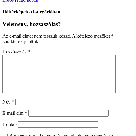
Háttérképek a kategóriában
Vélemény, hozzászólás?
Az e-mail címet nem tesszük közzé.
A kötelező mezőket
*
karakterrel jelöltük
Hozzászólás
*
Név
*
E-mail cím
*
Honlap
A nevem, e-mail címem, és weboldalcímem mentése a