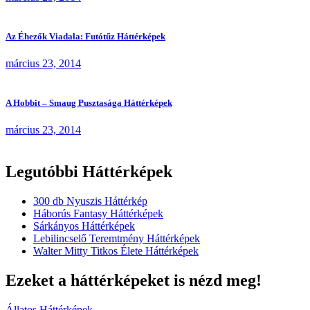
Az Éhezők Viadala: Futótűz Háttérképek
március 23, 2014
A Hobbit – Smaug Pusztasága Háttérképek
március 23, 2014
Legutóbbi Háttérképek
300 db Nyuszis Háttérkép
Háborús Fantasy Háttérképek
Sárkányos Háttérképek
Lebilincselő Teremtmény Háttérképek
Walter Mitty Titkos Élete Háttérképek
Ezeket a háttérképeket is nézd meg!
Állatos Háttérképek