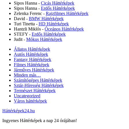
Sipos Hanna
-
Cicás Háttérképek
Sipos Hanna
-
Erdős Háttérképek
Zelenka Ferenc
-
Rajzfilmes Háttérképek
David
-
BMW Háttérképek
Turi Tinetta
-
HD Háttérképek
Hantzli Miklós
-
Óceános Háttérképek
STEFY
-
Erdős Háttérképek
Judit
-
Mókus Háttérképek
Állatos Háttérképek
Autós Háttérképek
Fantasy Háttérképek
Filmes Háttérképek
Járműves Háttérképek
Minden más…
Számítógépes Háttérképek
Sztár-Híresség Háttérképek
Természet Háttérképek
Uncategorized
Város háttérképek
Háttérképek24.hu
Ingyenes Háttérképek a nap 24 órájában!