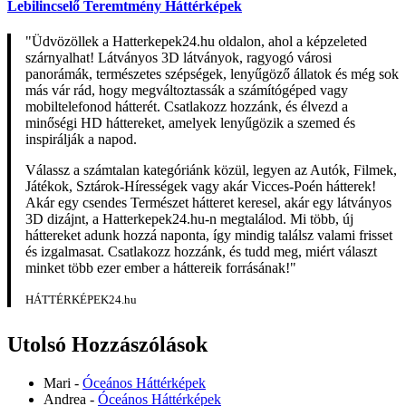
Lebilincselő Teremtmény Háttérképek
"Üdvözöllek a Hatterkepek24.hu oldalon, ahol a képzeleted
szárnyalhat! Látványos 3D látványok, ragyogó városi
panorámák, természetes szépségek, lenyűgöző állatok és még sok
más vár rád, hogy megváltoztassák a számítógéped vagy
mobiltelefonod hátterét. Csatlakozz hozzánk, és élvezd a
minőségi HD háttereket, amelyek lenyűgözik a szemed és
inspirálják a napod.
Válassz a számtalan kategóriánk közül, legyen az Autók, Filmek,
Játékok, Sztárok-Hírességek vagy akár Vicces-Poén hátterek!
Akár egy csendes Természet hátteret keresel, akár egy látványos
3D dizájnt, a Hatterkepek24.hu-n megtalálod. Mi több, új
háttereket adunk hozzá naponta, így mindig találsz valami frisset
és izgalmasat. Csatlakozz hozzánk, és tudd meg, miért választ
minket több ezer ember a háttereik forrásának!"
HÁTTÉRKÉPEK24.hu
Utolsó Hozzászólások
Mari
-
Óceános Háttérképek
Andrea
-
Óceános Háttérképek