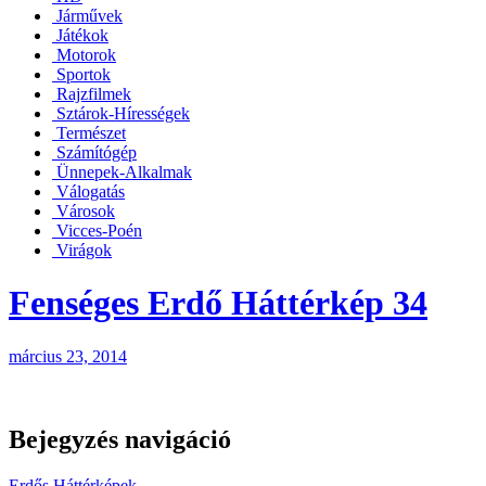
Járművek
Játékok
Motorok
Sportok
Rajzfilmek
Sztárok-Hírességek
Természet
Számítógép
Ünnepek-Alkalmak
Válogatás
Városok
Vicces-Poén
Virágok
Fenséges Erdő Háttérkép 34
március 23, 2014
Bejegyzés navigáció
Erdős Háttérképek