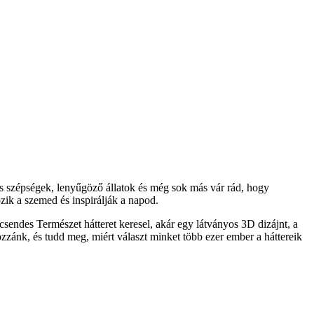
s szépségek, lenyűgöző állatok és még sok más vár rád, hogy
ik a szemed és inspirálják a napod.
sendes Természet hátteret keresel, akár egy látványos 3D dizájnt, a
ozzánk, és tudd meg, miért választ minket több ezer ember a háttereik