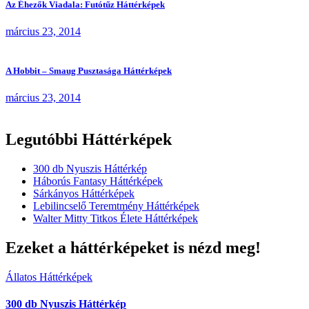
Az Éhezők Viadala: Futótűz Háttérképek
március 23, 2014
A Hobbit – Smaug Pusztasága Háttérképek
március 23, 2014
Legutóbbi Háttérképek
300 db Nyuszis Háttérkép
Háborús Fantasy Háttérképek
Sárkányos Háttérképek
Lebilincselő Teremtmény Háttérképek
Walter Mitty Titkos Élete Háttérképek
Ezeket a háttérképeket is nézd meg!
Állatos Háttérképek
300 db Nyuszis Háttérkép