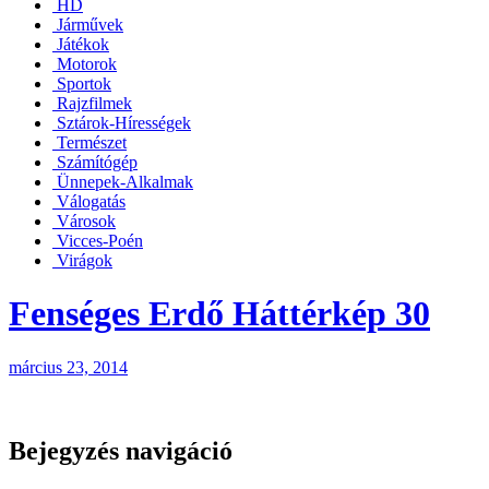
HD
Járművek
Játékok
Motorok
Sportok
Rajzfilmek
Sztárok-Hírességek
Természet
Számítógép
Ünnepek-Alkalmak
Válogatás
Városok
Vicces-Poén
Virágok
Fenséges Erdő Háttérkép 30
március 23, 2014
Bejegyzés navigáció