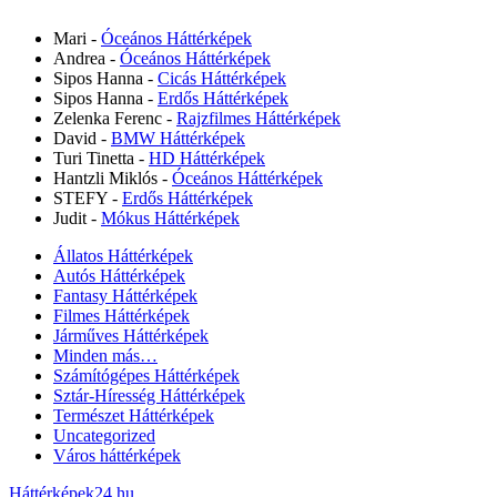
Mari
-
Óceános Háttérképek
Andrea
-
Óceános Háttérképek
Sipos Hanna
-
Cicás Háttérképek
Sipos Hanna
-
Erdős Háttérképek
Zelenka Ferenc
-
Rajzfilmes Háttérképek
David
-
BMW Háttérképek
Turi Tinetta
-
HD Háttérképek
Hantzli Miklós
-
Óceános Háttérképek
STEFY
-
Erdős Háttérképek
Judit
-
Mókus Háttérképek
Állatos Háttérképek
Autós Háttérképek
Fantasy Háttérképek
Filmes Háttérképek
Járműves Háttérképek
Minden más…
Számítógépes Háttérképek
Sztár-Híresség Háttérképek
Természet Háttérképek
Uncategorized
Város háttérképek
Háttérképek24.hu