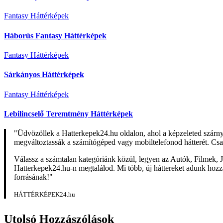
Fantasy Háttérképek
Háborús Fantasy Háttérképek
Fantasy Háttérképek
Sárkányos Háttérképek
Fantasy Háttérképek
Lebilincselő Teremtmény Háttérképek
"Üdvözöllek a Hatterkepek24.hu oldalon, ahol a képzeleted szárn
megváltoztassák a számítógéped vagy mobiltelefonod hátterét. Csa
Válassz a számtalan kategóriánk közül, legyen az Autók, Filmek, J
Hatterkepek24.hu-n megtalálod. Mi több, új háttereket adunk hozzá 
forrásának!"
HÁTTÉRKÉPEK24.hu
Utolsó Hozzászólások