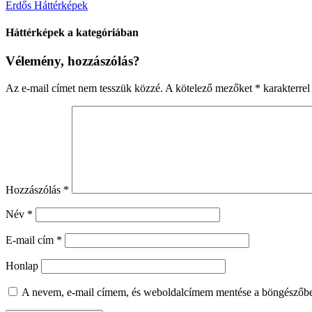
Erdős Háttérképek
Háttérképek a kategóriában
Vélemény, hozzászólás?
Az e-mail címet nem tesszük közzé.
A kötelező mezőket
*
karakterrel 
Hozzászólás
*
Név
*
E-mail cím
*
Honlap
A nevem, e-mail címem, és weboldalcímem mentése a böngészőb