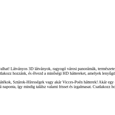
yalhat! Látványos 3D látványok, ragyogó városi panorámák, természete
tlakozz hozzánk, és élvezd a minőségi HD háttereket, amelyek lenyűgöz
átékok, Sztárok-Hírességek vagy akár Vicces-Poén hátterek! Akár egy c
naponta, így mindig találsz valami frisset és izgalmasat. Csatlakozz h