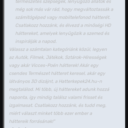
természetes szépségek, lenyűgöző állatok és
még sok más vár rád, hogy megváltoztassák a
számítógéped vagy mobiltelefonod hátterét.
Csatlakozz hozzánk, és élvezd a minőségi HD
háttereket, amelyek lenyűgözik a szemed és
inspirálják a napod.
Válassz a számtalan kategóriánk közül, legyen
az Autók, Filmek, Játékok, Sztárok-Hírességek
vagy akár Vicces-Poén hátterek! Akár egy
csendes Természet hátteret keresel, akár egy
látványos 3D dizájnt, a Hatterkepek24.hu-n
megtalálod. Mi több, új háttereket adunk hozzá
naponta, így mindig találsz valami frisset és
izgalmasat. Csatlakozz hozzánk, és tudd meg,
miért választ minket több ezer ember a
háttereik forrásának!"