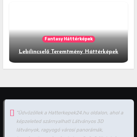
Fantasy Háttérképek
Lebilincselő Teremtmény Háttérképek
"Üdvözöllek a Hatterkepek24.hu oldalon, ahol a
képzeleted szárnyalhat! Látványos 3D
látványok, ragyogó városi panorámák,