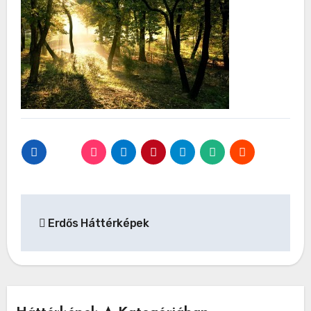
Bejegyzés
Erdős Háttérképek
navigáció