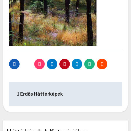
Bejegyzés
Erdős Háttérképek
navigáció