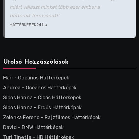
miért választ minket több ezer ember a
háttereik forrásának!"
HÁTTÉRKÉPEK24.hu
Utolsó Hozzászólások
Mari
-
Óceános Háttérképek
Andrea
-
Óceános Háttérképek
Sipos Hanna
-
Cicás Háttérképek
Sipos Hanna
-
Erdős Háttérképek
Zelenka Ferenc
-
Rajzfilmes Háttérképek
David
-
BMW Háttérképek
Turi Tinetta
-
HD Háttérképek