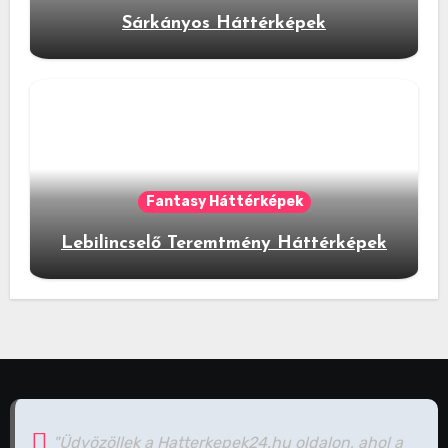
Sárkányos Háttérképek
Fantasy Háttérképek
Lebilincselő Teremtmény Háttérképek
"Üdvözöllek a Hatterkepek24.hu oldalon, ahol a