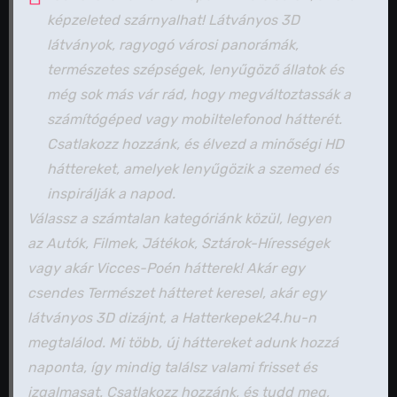
képzeleted szárnyalhat! Látványos 3D
látványok, ragyogó városi panorámák,
természetes szépségek, lenyűgöző állatok és
még sok más vár rád, hogy megváltoztassák a
számítógéped vagy mobiltelefonod hátterét.
Csatlakozz hozzánk, és élvezd a minőségi HD
háttereket, amelyek lenyűgözik a szemed és
inspirálják a napod.
Válassz a számtalan kategóriánk közül, legyen
az Autók, Filmek, Játékok, Sztárok-Hírességek
vagy akár Vicces-Poén hátterek! Akár egy
csendes Természet hátteret keresel, akár egy
látványos 3D dizájnt, a Hatterkepek24.hu-n
megtalálod. Mi több, új háttereket adunk hozzá
naponta, így mindig találsz valami frisset és
izgalmasat. Csatlakozz hozzánk, és tudd meg,