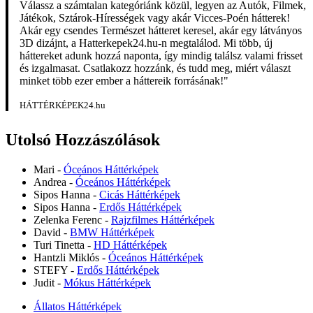
Válassz a számtalan kategóriánk közül, legyen az Autók, Filmek,
Játékok, Sztárok-Hírességek vagy akár Vicces-Poén hátterek!
Akár egy csendes Természet hátteret keresel, akár egy látványos
3D dizájnt, a Hatterkepek24.hu-n megtalálod. Mi több, új
háttereket adunk hozzá naponta, így mindig találsz valami frisset
és izgalmasat. Csatlakozz hozzánk, és tudd meg, miért választ
minket több ezer ember a háttereik forrásának!"
HÁTTÉRKÉPEK24.hu
Utolsó Hozzászólások
Mari
-
Óceános Háttérképek
Andrea
-
Óceános Háttérképek
Sipos Hanna
-
Cicás Háttérképek
Sipos Hanna
-
Erdős Háttérképek
Zelenka Ferenc
-
Rajzfilmes Háttérképek
David
-
BMW Háttérképek
Turi Tinetta
-
HD Háttérképek
Hantzli Miklós
-
Óceános Háttérképek
STEFY
-
Erdős Háttérképek
Judit
-
Mókus Háttérképek
Állatos Háttérképek