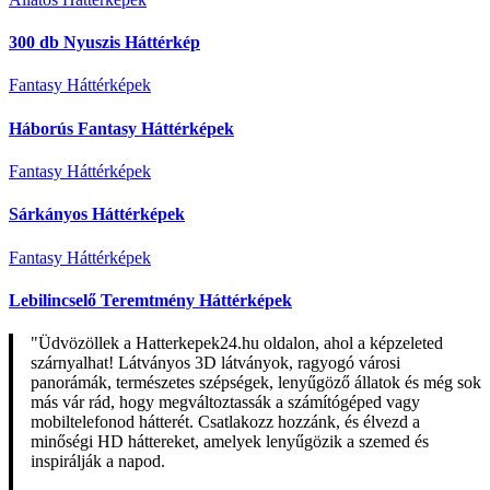
300 db Nyuszis Háttérkép
Fantasy Háttérképek
Háborús Fantasy Háttérképek
Fantasy Háttérképek
Sárkányos Háttérképek
Fantasy Háttérképek
Lebilincselő Teremtmény Háttérképek
"Üdvözöllek a Hatterkepek24.hu oldalon, ahol a képzeleted
szárnyalhat! Látványos 3D látványok, ragyogó városi
panorámák, természetes szépségek, lenyűgöző állatok és még sok
más vár rád, hogy megváltoztassák a számítógéped vagy
mobiltelefonod hátterét. Csatlakozz hozzánk, és élvezd a
minőségi HD háttereket, amelyek lenyűgözik a szemed és
inspirálják a napod.