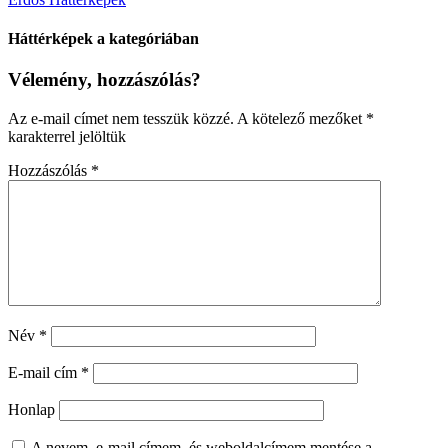
Háttérképek a kategóriában
Vélemény, hozzászólás?
Az e-mail címet nem tesszük közzé.
A kötelező mezőket
*
karakterrel jelöltük
Hozzászólás
*
Név
*
E-mail cím
*
Honlap
A nevem, e-mail címem, és weboldalcímem mentése a