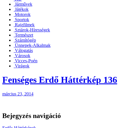
Járművek
Játékok
Motorok
Sportok
Rajzfilmek
Sztárok-Hírességek
Természet
Számítógép
Ünnepek-Alkalmak
Válogatás
Városok
Vicces-Poén
Virágok
Fenséges Erdő Háttérkép 136
március 23, 2014
Bejegyzés navigáció
Erdős Háttérképek