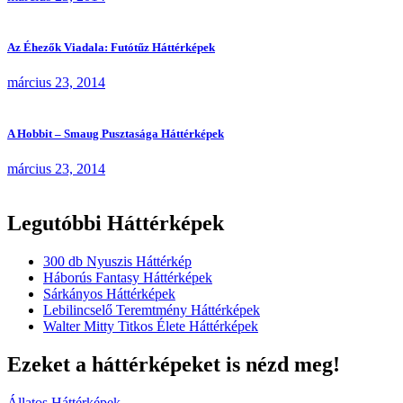
Az Éhezők Viadala: Futótűz Háttérképek
március 23, 2014
A Hobbit – Smaug Pusztasága Háttérképek
március 23, 2014
Legutóbbi Háttérképek
300 db Nyuszis Háttérkép
Háborús Fantasy Háttérképek
Sárkányos Háttérképek
Lebilincselő Teremtmény Háttérképek
Walter Mitty Titkos Élete Háttérképek
Ezeket a háttérképeket is nézd meg!
Állatos Háttérképek