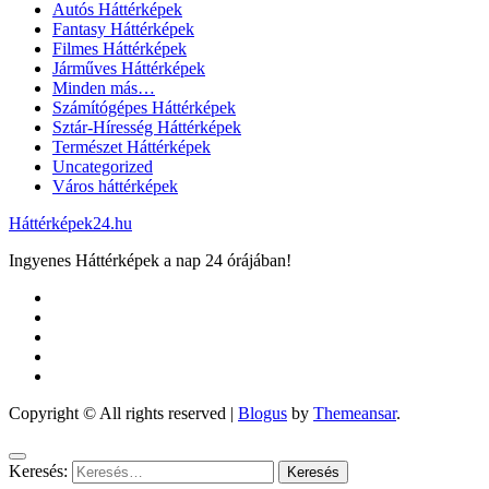
Autós Háttérképek
Fantasy Háttérképek
Filmes Háttérképek
Járműves Háttérképek
Minden más…
Számítógépes Háttérképek
Sztár-Híresség Háttérképek
Természet Háttérképek
Uncategorized
Város háttérképek
Háttérképek24.hu
Ingyenes Háttérképek a nap 24 órájában!
Copyright © All rights reserved
|
Blogus
by
Themeansar
.
Keresés: