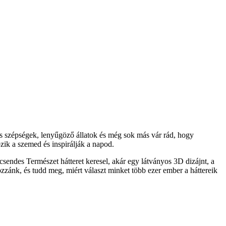
s szépségek, lenyűgöző állatok és még sok más vár rád, hogy
ik a szemed és inspirálják a napod.
sendes Természet hátteret keresel, akár egy látványos 3D dizájnt, a
ozzánk, és tudd meg, miért választ minket több ezer ember a háttereik