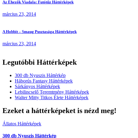
Az Éhezők Viadala: Futótűz Háttérképek
március 23, 2014
A Hobbit – Smaug Pusztasága Háttérképek
március 23, 2014
Legutóbbi Háttérképek
300 db Nyuszis Háttérkép
Háborús Fantasy Háttérképek
Sárkányos Háttérképek
Lebilincselő Teremtmény Háttérképek
Walter Mitty Titkos Élete Háttérképek
Ezeket a háttérképeket is nézd meg!
Állatos Háttérképek
300 db Nyuszis Háttérkép