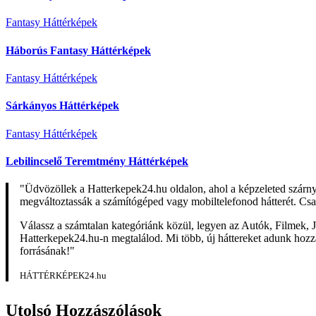
Fantasy Háttérképek
Háborús Fantasy Háttérképek
Fantasy Háttérképek
Sárkányos Háttérképek
Fantasy Háttérképek
Lebilincselő Teremtmény Háttérképek
"Üdvözöllek a Hatterkepek24.hu oldalon, ahol a képzeleted szárn
megváltoztassák a számítógéped vagy mobiltelefonod hátterét. Csa
Válassz a számtalan kategóriánk közül, legyen az Autók, Filmek, J
Hatterkepek24.hu-n megtalálod. Mi több, új háttereket adunk hozzá 
forrásának!"
HÁTTÉRKÉPEK24.hu
Utolsó Hozzászólások