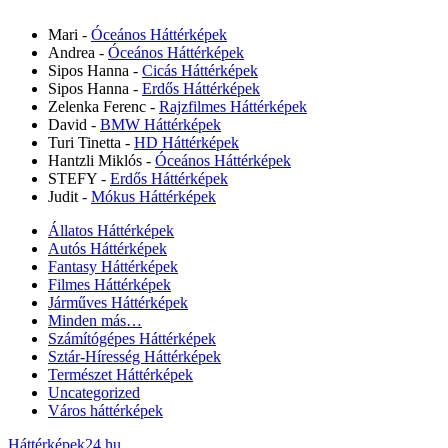
Mari
-
Óceános Háttérképek
Andrea
-
Óceános Háttérképek
Sipos Hanna
-
Cicás Háttérképek
Sipos Hanna
-
Erdős Háttérképek
Zelenka Ferenc
-
Rajzfilmes Háttérképek
David
-
BMW Háttérképek
Turi Tinetta
-
HD Háttérképek
Hantzli Miklós
-
Óceános Háttérképek
STEFY
-
Erdős Háttérképek
Judit
-
Mókus Háttérképek
Állatos Háttérképek
Autós Háttérképek
Fantasy Háttérképek
Filmes Háttérképek
Járműves Háttérképek
Minden más…
Számítógépes Háttérképek
Sztár-Híresség Háttérképek
Természet Háttérképek
Uncategorized
Város háttérképek
Háttérképek24.hu