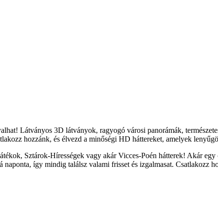
yalhat! Látványos 3D látványok, ragyogó városi panorámák, természete
tlakozz hozzánk, és élvezd a minőségi HD háttereket, amelyek lenyűgöz
átékok, Sztárok-Hírességek vagy akár Vicces-Poén hátterek! Akár egy c
naponta, így mindig találsz valami frisset és izgalmasat. Csatlakozz h