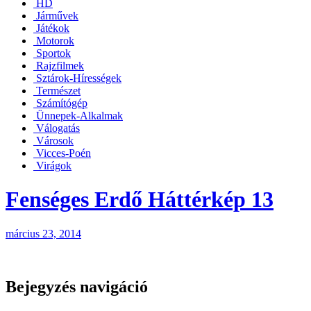
HD
Járművek
Játékok
Motorok
Sportok
Rajzfilmek
Sztárok-Hírességek
Természet
Számítógép
Ünnepek-Alkalmak
Válogatás
Városok
Vicces-Poén
Virágok
Fenséges Erdő Háttérkép 13
március 23, 2014
Bejegyzés navigáció