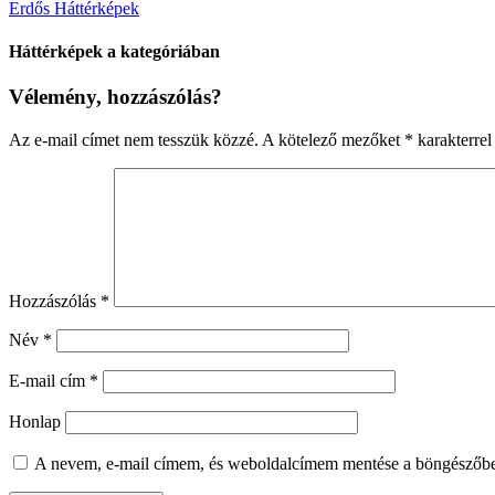
Erdős Háttérképek
Háttérképek a kategóriában
Vélemény, hozzászólás?
Az e-mail címet nem tesszük közzé.
A kötelező mezőket
*
karakterrel 
Hozzászólás
*
Név
*
E-mail cím
*
Honlap
A nevem, e-mail címem, és weboldalcímem mentése a böngészőb