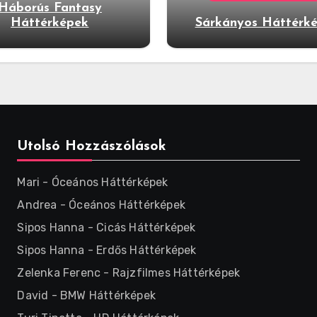
Háborús Fantasy
Háttérképek
Sárkányos Háttérk
Utolsó Hozzászólások
Mari
-
Óceános Háttérképek
Andrea
-
Óceános Háttérképek
Sipos Hanna
-
Cicás Háttérképek
Sipos Hanna
-
Erdős Háttérképek
Zelenka Ferenc
-
Rajzfilmes Háttérképek
David
-
BMW Háttérképek