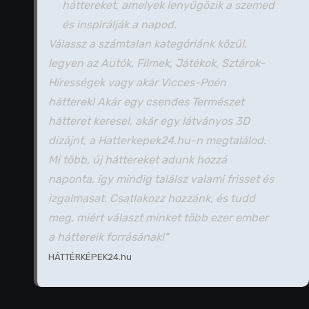
háttereket, amelyek lenyűgözik a szemed
és inspirálják a napod.
Válassz a számtalan kategóriánk közül,
legyen az Autók, Filmek, Játékok, Sztárok-
Hírességek vagy akár Vicces-Poén
hátterek! Akár egy csendes Természet
hátteret keresel, akár egy látványos 3D
dizájnt, a Hatterkepek24.hu-n megtalálod.
Mi több, új háttereket adunk hozzá
naponta, így mindig találsz valami frisset és
izgalmasat. Csatlakozz hozzánk, és tudd
meg, miért választ minket több ezer ember
a háttereik forrásának!"
HÁTTÉRKÉPEK24.hu