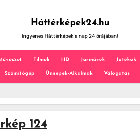
Háttérképek24.hu
Ingyenes Háttérképek a nap 24 órájában!
Művészet
Filmek
HD
Járművek
Játékok
Számítógép
Ünnepek-Alkalmak
Válogatás
rkép 124