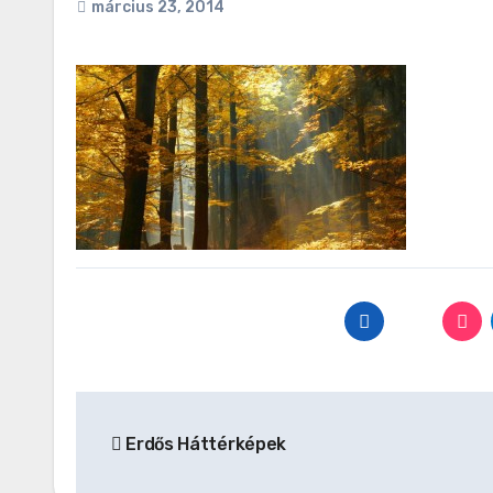
március 23, 2014
Bejegyzés
Erdős Háttérképek
navigáció