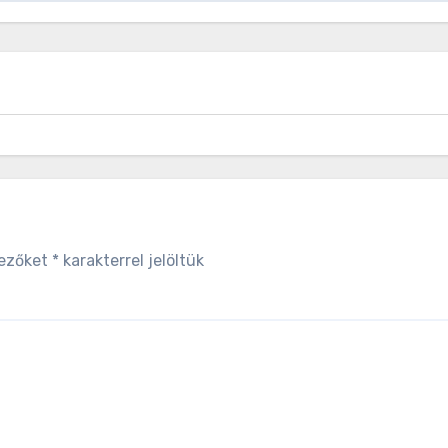
mezőket
*
karakterrel jelöltük