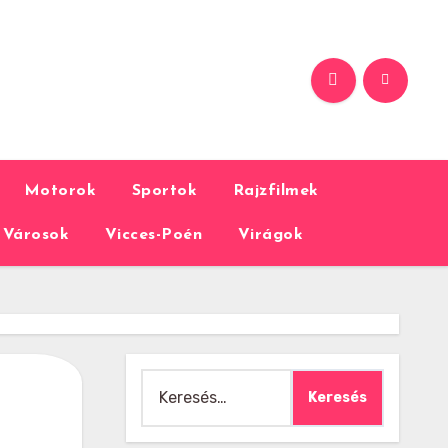
Motorok
Sportok
Rajzfilmek
Városok
Vicces-Poén
Virágok
Keresés: