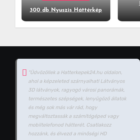
300 db Nyuszis Háttérkép
"Üdvözöllek a Hatterkepek24.hu oldalon,
ahol a képzeleted szárnyalhat! Látványos
3D látványok, ragyogó városi panorámák,
természetes szépségek, lenyűgöző állatok
és még sok más vár rád, hogy
megváltoztassák a számítógéped vagy
mobiltelefonod hátterét. Csatlakozz
hozzánk, és élvezd a minőségi HD