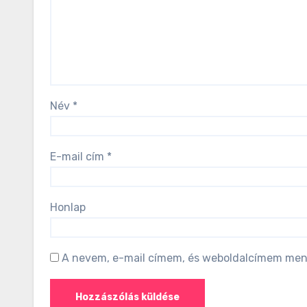
Név
*
E-mail cím
*
Honlap
A nevem, e-mail címem, és weboldalcímem men