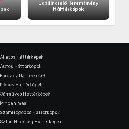
Lebilincselő Teremtmény
épek
Háttérképek
Állatos Háttérképek
Autós Háttérképek
Fantasy Háttérképek
Filmes Háttérképek
Járműves Háttérképek
Minden más…
Számítógépes Háttérképek
Sztár-Híresség Háttérképek