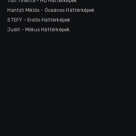
Turi Tinetta
-
HD Háttérképek
Hantzli Miklós
-
Óceános Háttérképek
STEFY
-
Erdős Háttérképek
Judit
-
Mókus Háttérképek