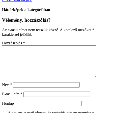
Háttérképek a kategóriában
Vélemény, hozzászólás?
Az e-mail címet nem tesszük közzé.
A kötelező mezőket
*
karakterrel jelöltük
Hozzászólás
*
Név
*
E-mail cím
*
Honlap
A nevem, e-mail címem, és weboldalcímem mentése a