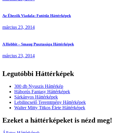
Az Éhezők Viadala: Futótűz Háttérképek
március 23, 2014
A Hobbit – Smaug Pusztasága Háttérképek
március 23, 2014
Legutóbbi Háttérképek
300 db Nyuszis Háttérkép
Háborús Fantasy Háttérképek
Sárkányos Háttérképek
Lebilincselő Teremtmény Háttérképek
Walter Mitty Titkos Élete Háttérképek
Ezeket a háttérképeket is nézd meg!
Állatos Háttérképek