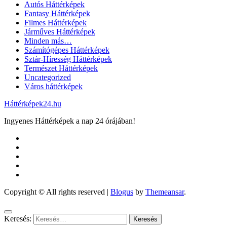
Autós Háttérképek
Fantasy Háttérképek
Filmes Háttérképek
Járműves Háttérképek
Minden más…
Számítógépes Háttérképek
Sztár-Híresség Háttérképek
Természet Háttérképek
Uncategorized
Város háttérképek
Háttérképek24.hu
Ingyenes Háttérképek a nap 24 órájában!
Copyright © All rights reserved
|
Blogus
by
Themeansar
.
Keresés: