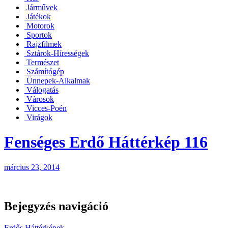
Járművek
Játékok
Motorok
Sportok
Rajzfilmek
Sztárok-Hírességek
Természet
Számítógép
Ünnepek-Alkalmak
Válogatás
Városok
Vicces-Poén
Virágok
Fenséges Erdő Háttérkép 116
március 23, 2014
Bejegyzés navigáció
Erdős Háttérképek