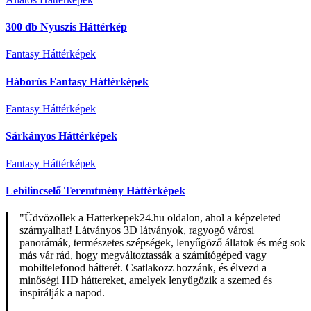
300 db Nyuszis Háttérkép
Fantasy Háttérképek
Háborús Fantasy Háttérképek
Fantasy Háttérképek
Sárkányos Háttérképek
Fantasy Háttérképek
Lebilincselő Teremtmény Háttérképek
"Üdvözöllek a Hatterkepek24.hu oldalon, ahol a képzeleted
szárnyalhat! Látványos 3D látványok, ragyogó városi
panorámák, természetes szépségek, lenyűgöző állatok és még sok
más vár rád, hogy megváltoztassák a számítógéped vagy
mobiltelefonod hátterét. Csatlakozz hozzánk, és élvezd a
minőségi HD háttereket, amelyek lenyűgözik a szemed és
inspirálják a napod.