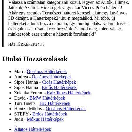
Válassz a számtalan kategóriánk közül, legyen az Autók, Filmek,
Játékok, Sztárok-Hírességek vagy akár Vicces-Poén hátterek!
Akár egy csendes Természet hátteret keresel, akár egy látványos
3D dizájnt, a Hatterkepek24.hu-n megtalálod. Mi több, új
háttereket adunk hozzá naponta, így mindig találsz valami frisset
és izgalmasat. Csatlakozz hozzánk, és tudd meg, miért választ
minket több ezer ember a háttereik forrásának!"
HÁTTÉRKÉPEK24.hu
Utolsó Hozzászólások
Mari
-
Óceános Háttérképek
Andrea
-
Óceános Háttérképek
Sipos Hanna
-
Cicás Háttérképek
Sipos Hanna
-
Erdős Háttérképek
Zelenka Ferenc
-
Rajzfilmes Háttérképek
David
-
BMW Háttérképek
Turi Tinetta
-
HD Háttérképek
Hantzli Miklós
-
Óceános Háttérképek
STEFY
-
Erdős Háttérképek
Judit
-
Mókus Háttérképek
Állatos Háttérképek