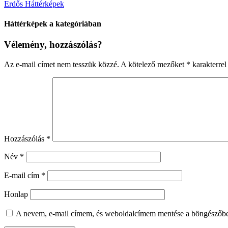
Erdős Háttérképek
Háttérképek a kategóriában
Vélemény, hozzászólás?
Az e-mail címet nem tesszük közzé.
A kötelező mezőket
*
karakterrel 
Hozzászólás
*
Név
*
E-mail cím
*
Honlap
A nevem, e-mail címem, és weboldalcímem mentése a böngészőb