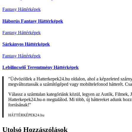
Fantasy Háttérképek
Háborús Fantasy Háttérképek
Fantasy Háttérképek
Sárkányos Háttérképek
Fantasy Háttérképek
Lebilincselő Teremtmény Háttérképek
"Üdvözöllek a Hatterkepek24.hu oldalon, ahol a képzeleted szárn
megváltoztassák a számítógéped vagy mobiltelefonod hátterét. Csa
Válassz a számtalan kategóriánk közül, legyen az Autók, Filmek, J
Hatterkepek24.hu-n megtalálod. Mi több, új háttereket adunk hozzá 
forrásának!"
HÁTTÉRKÉPEK24.hu
Utolsó Hozzászólások