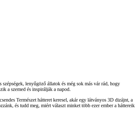
s szépségek, lenyűgöző állatok és még sok más vár rád, hogy
ik a szemed és inspirálják a napod.
sendes Természet hátteret keresel, akár egy látványos 3D dizájnt, a
ozzánk, és tudd meg, miért választ minket több ezer ember a háttereik