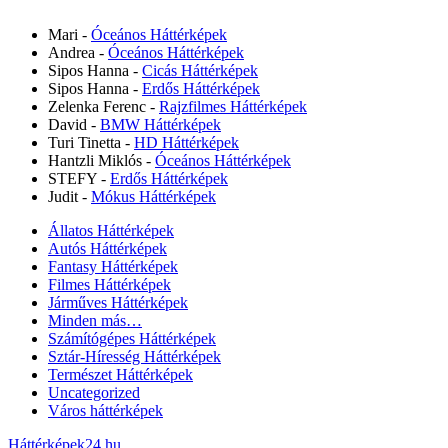
Mari
-
Óceános Háttérképek
Andrea
-
Óceános Háttérképek
Sipos Hanna
-
Cicás Háttérképek
Sipos Hanna
-
Erdős Háttérképek
Zelenka Ferenc
-
Rajzfilmes Háttérképek
David
-
BMW Háttérképek
Turi Tinetta
-
HD Háttérképek
Hantzli Miklós
-
Óceános Háttérképek
STEFY
-
Erdős Háttérképek
Judit
-
Mókus Háttérképek
Állatos Háttérképek
Autós Háttérképek
Fantasy Háttérképek
Filmes Háttérképek
Járműves Háttérképek
Minden más…
Számítógépes Háttérképek
Sztár-Híresség Háttérképek
Természet Háttérképek
Uncategorized
Város háttérképek
Háttérképek24.hu