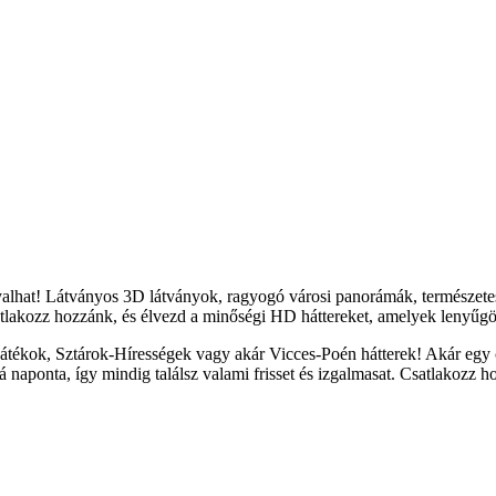
yalhat! Látványos 3D látványok, ragyogó városi panorámák, természete
tlakozz hozzánk, és élvezd a minőségi HD háttereket, amelyek lenyűgöz
átékok, Sztárok-Hírességek vagy akár Vicces-Poén hátterek! Akár egy c
naponta, így mindig találsz valami frisset és izgalmasat. Csatlakozz h