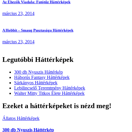
Az Éhezők Viadala: Futótűz Háttérképek
március 23, 2014
A Hobbit – Smaug Pusztasága Háttérképek
március 23, 2014
Legutóbbi Háttérképek
300 db Nyuszis Háttérkép
Háborús Fantasy Háttérképek
Sárkányos Háttérképek
Lebilincselő Teremtmény Háttérképek
Walter Mitty Titkos Élete Háttérképek
Ezeket a háttérképeket is nézd meg!
Állatos Háttérképek
300 db Nyuszis Háttérkép