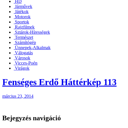
HD
Járművek
Játékok
Motorok
Sportok
Rajzfilmek
Sztárok-Hírességek
Természet
Számítógép
Ünnepek-Alkalmak
Válogatás
Városok
Vicces-Poén
Virágok
Fenséges Erdő Háttérkép 113
március 23, 2014
Bejegyzés navigáció