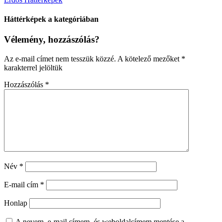
Háttérképek a kategóriában
Vélemény, hozzászólás?
Az e-mail címet nem tesszük közzé.
A kötelező mezőket
*
karakterrel jelöltük
Hozzászólás
*
Név
*
E-mail cím
*
Honlap
A nevem, e-mail címem, és weboldalcímem mentése a