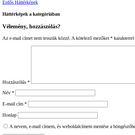
Erdős Háttérképek
Háttérképek a kategóriában
Vélemény, hozzászólás?
Az e-mail címet nem tesszük közzé.
A kötelező mezőket
*
karakterrel 
Hozzászólás
*
Név
*
E-mail cím
*
Honlap
A nevem, e-mail címem, és weboldalcímem mentése a böngészőb