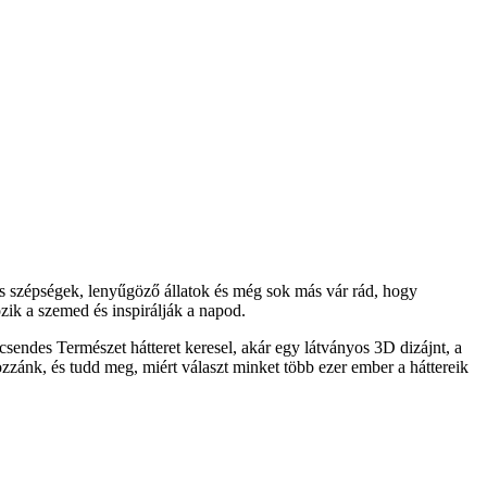
s szépségek, lenyűgöző állatok és még sok más vár rád, hogy
ik a szemed és inspirálják a napod.
sendes Természet hátteret keresel, akár egy látványos 3D dizájnt, a
ozzánk, és tudd meg, miért választ minket több ezer ember a háttereik