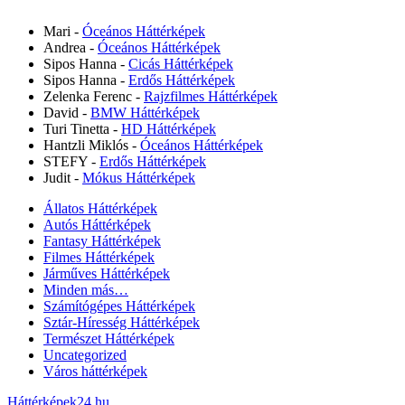
Mari
-
Óceános Háttérképek
Andrea
-
Óceános Háttérképek
Sipos Hanna
-
Cicás Háttérképek
Sipos Hanna
-
Erdős Háttérképek
Zelenka Ferenc
-
Rajzfilmes Háttérképek
David
-
BMW Háttérképek
Turi Tinetta
-
HD Háttérképek
Hantzli Miklós
-
Óceános Háttérképek
STEFY
-
Erdős Háttérképek
Judit
-
Mókus Háttérképek
Állatos Háttérképek
Autós Háttérképek
Fantasy Háttérképek
Filmes Háttérképek
Járműves Háttérképek
Minden más…
Számítógépes Háttérképek
Sztár-Híresség Háttérképek
Természet Háttérképek
Uncategorized
Város háttérképek
Háttérképek24.hu