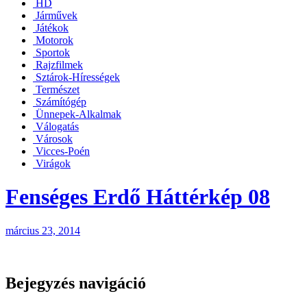
HD
Járművek
Játékok
Motorok
Sportok
Rajzfilmek
Sztárok-Hírességek
Természet
Számítógép
Ünnepek-Alkalmak
Válogatás
Városok
Vicces-Poén
Virágok
Fenséges Erdő Háttérkép 08
március 23, 2014
Bejegyzés navigáció