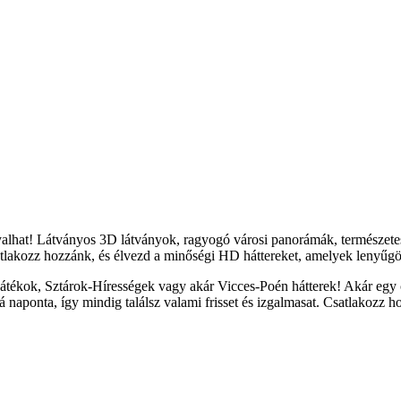
yalhat! Látványos 3D látványok, ragyogó városi panorámák, természete
tlakozz hozzánk, és élvezd a minőségi HD háttereket, amelyek lenyűgöz
átékok, Sztárok-Hírességek vagy akár Vicces-Poén hátterek! Akár egy c
naponta, így mindig találsz valami frisset és izgalmasat. Csatlakozz h