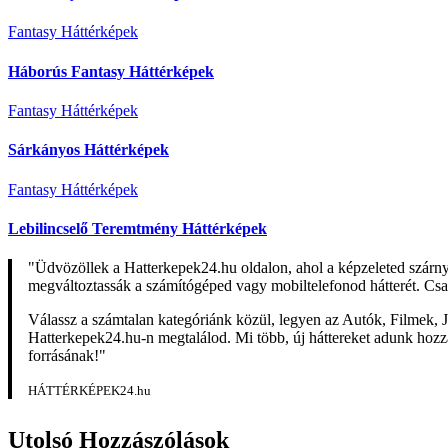
Fantasy Háttérképek
Háborús Fantasy Háttérképek
Fantasy Háttérképek
Sárkányos Háttérképek
Fantasy Háttérképek
Lebilincselő Teremtmény Háttérképek
"Üdvözöllek a Hatterkepek24.hu oldalon, ahol a képzeleted szárn
megváltoztassák a számítógéped vagy mobiltelefonod hátterét. Csa
Válassz a számtalan kategóriánk közül, legyen az Autók, Filmek, J
Hatterkepek24.hu-n megtalálod. Mi több, új háttereket adunk hozzá 
forrásának!"
HÁTTÉRKÉPEK24.hu
Utolsó Hozzászólások