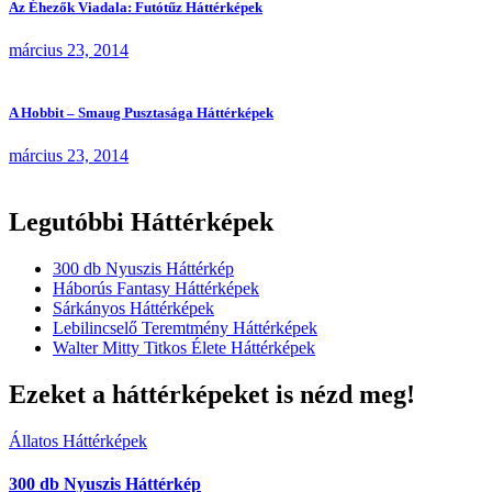
Az Éhezők Viadala: Futótűz Háttérképek
március 23, 2014
A Hobbit – Smaug Pusztasága Háttérképek
március 23, 2014
Legutóbbi Háttérképek
300 db Nyuszis Háttérkép
Háborús Fantasy Háttérképek
Sárkányos Háttérképek
Lebilincselő Teremtmény Háttérképek
Walter Mitty Titkos Élete Háttérképek
Ezeket a háttérképeket is nézd meg!
Állatos Háttérképek
300 db Nyuszis Háttérkép