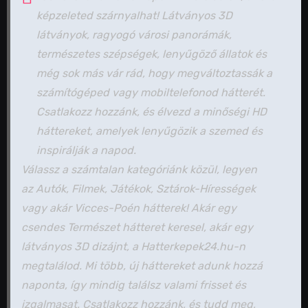
képzeleted szárnyalhat! Látványos 3D
látványok, ragyogó városi panorámák,
természetes szépségek, lenyűgöző állatok és
még sok más vár rád, hogy megváltoztassák a
számítógéped vagy mobiltelefonod hátterét.
Csatlakozz hozzánk, és élvezd a minőségi HD
háttereket, amelyek lenyűgözik a szemed és
inspirálják a napod.
Válassz a számtalan kategóriánk közül, legyen
az Autók, Filmek, Játékok, Sztárok-Hírességek
vagy akár Vicces-Poén hátterek! Akár egy
csendes Természet hátteret keresel, akár egy
látványos 3D dizájnt, a Hatterkepek24.hu-n
megtalálod. Mi több, új háttereket adunk hozzá
naponta, így mindig találsz valami frisset és
izgalmasat. Csatlakozz hozzánk, és tudd meg,