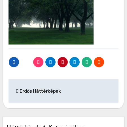
Bejegyzés
Erdős Háttérképek
navigáció