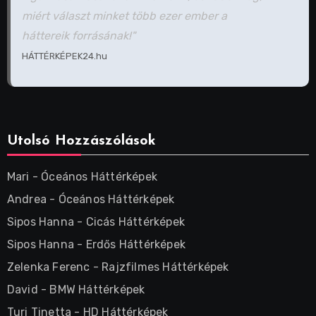
miért választ minket több ezer ember a
háttereik forrásának!"
HÁTTÉRKÉPEK24.hu
Utolsó Hozzászólások
Mari
-
Óceános Háttérképek
Andrea
-
Óceános Háttérképek
Sipos Hanna
-
Cicás Háttérképek
Sipos Hanna
-
Erdős Háttérképek
Zelenka Ferenc
-
Rajzfilmes Háttérképek
David
-
BMW Háttérképek
Turi Tinetta
-
HD Háttérképek