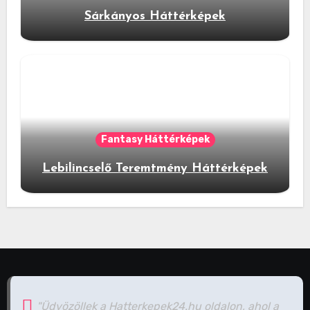
Sárkányos Háttérképek
Fantasy Háttérképek
Lebilincselő Teremtmény Háttérképek
"Üdvözöllek a Hatterkepek24.hu oldalon, ahol a