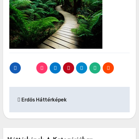
Bejegyzés
Erdős Háttérképek
navigáció