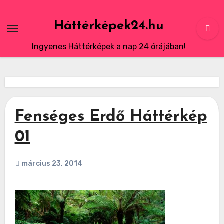
Skip
to
Háttérképek24.hu
content
Ingyenes Háttérképek a nap 24 órájában!
Fenséges Erdő Háttérkép
01
március 23, 2014