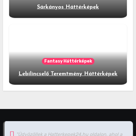
Sárkányos Háttérképek
Fantasy Háttérképek
Lebilincselő Teremtmény Háttérképek
"Üdvözöllek a Hatterkepek24.hu oldalon, ahol a