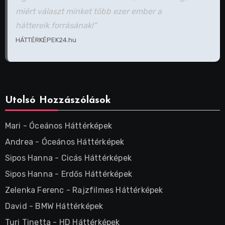
miért választ minket több ezer ember a
háttereik forrásának!"
HÁTTÉRKÉPEK24.hu
Utolsó Hozzászólások
Mari
-
Óceános Háttérképek
Andrea
-
Óceános Háttérképek
Sipos Hanna
-
Cicás Háttérképek
Sipos Hanna
-
Erdős Háttérképek
Zelenka Ferenc
-
Rajzfilmes Háttérképek
David
-
BMW Háttérképek
Turi Tinetta
-
HD Háttérképek