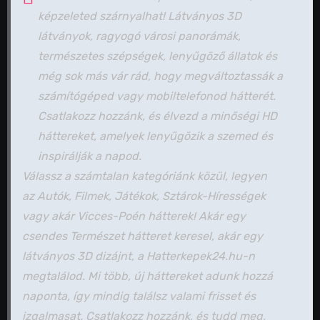
képzeleted szárnyalhat! Látványos 3D
látványok, ragyogó városi panorámák,
természetes szépségek, lenyűgöző állatok és
még sok más vár rád, hogy megváltoztassák a
számítógéped vagy mobiltelefonod hátterét.
Csatlakozz hozzánk, és élvezd a minőségi HD
háttereket, amelyek lenyűgözik a szemed és
inspirálják a napod.
Válassz a számtalan kategóriánk közül, legyen
az Autók, Filmek, Játékok, Sztárok-Hírességek
vagy akár Vicces-Poén hátterek! Akár egy
csendes Természet hátteret keresel, akár egy
látványos 3D dizájnt, a Hatterkepek24.hu-n
megtalálod. Mi több, új háttereket adunk hozzá
naponta, így mindig találsz valami frisset és
izgalmasat. Csatlakozz hozzánk, és tudd meg,