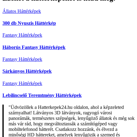
Állatos Háttérképek
300 db Nyuszis Háttérkép
Fantasy Háttérképek
Háborús Fantasy Háttérképek
Fantasy Háttérképek
Sárkányos Háttérképek
Fantasy Háttérképek
Lebilincselő Teremtmény Háttérképek
"Üdvözöllek a Hatterkepek24.hu oldalon, ahol a képzeleted
szárnyalhat! Látványos 3D látványok, ragyogó városi
panorámák, természetes szépségek, lenyűgöző állatok és még sok
más vár rád, hogy megváltoztassák a számítógéped vagy
mobiltelefonod hátterét. Csatlakozz hozzánk, és élvezd a
minőségi HD háttereket, amelyek lenyűgözik a szemed és