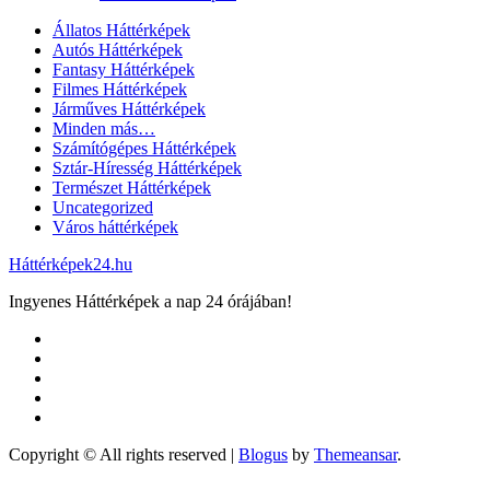
Állatos Háttérképek
Autós Háttérképek
Fantasy Háttérképek
Filmes Háttérképek
Járműves Háttérképek
Minden más…
Számítógépes Háttérképek
Sztár-Híresség Háttérképek
Természet Háttérképek
Uncategorized
Város háttérképek
Háttérképek24.hu
Ingyenes Háttérképek a nap 24 órájában!
Copyright © All rights reserved
|
Blogus
by
Themeansar
.