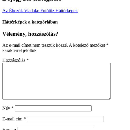
Az Éhezők Viadala: Futótűz Háttérképek
Háttérképek a kategóriában
Vélemény, hozzászólás?
Az e-mail címet nem tesszük közzé.
A kötelező mezőket
*
karakterrel jelöltük
Hozzászólás
*
Név
*
E-mail cím
*
Honlap