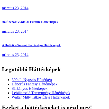
március 23, 2014
Az Éhezők Viadala: Futótűz Háttérképek
március 23, 2014
A Hobbit – Smaug Pusztasága Háttérképek
március 23, 2014
Legutóbbi Háttérképek
300 db Nyuszis Háttérkép
Háborús Fantasy Háttérképek
Sárkányos Háttérképek
Lebilincselő Teremtmény Háttérképek
Walter Mitty Titkos Élete Háttérképek
Ezeket a háttérképeket is nézd meg!