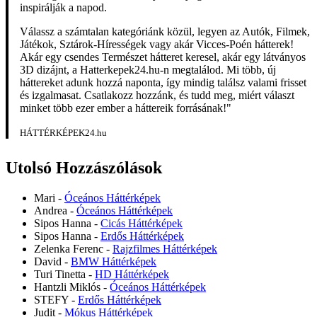
inspirálják a napod.
Válassz a számtalan kategóriánk közül, legyen az Autók, Filmek,
Játékok, Sztárok-Hírességek vagy akár Vicces-Poén hátterek!
Akár egy csendes Természet hátteret keresel, akár egy látványos
3D dizájnt, a Hatterkepek24.hu-n megtalálod. Mi több, új
háttereket adunk hozzá naponta, így mindig találsz valami frisset
és izgalmasat. Csatlakozz hozzánk, és tudd meg, miért választ
minket több ezer ember a háttereik forrásának!"
HÁTTÉRKÉPEK24.hu
Utolsó Hozzászólások
Mari
-
Óceános Háttérképek
Andrea
-
Óceános Háttérképek
Sipos Hanna
-
Cicás Háttérképek
Sipos Hanna
-
Erdős Háttérképek
Zelenka Ferenc
-
Rajzfilmes Háttérképek
David
-
BMW Háttérképek
Turi Tinetta
-
HD Háttérképek
Hantzli Miklós
-
Óceános Háttérképek
STEFY
-
Erdős Háttérképek
Judit
-
Mókus Háttérképek