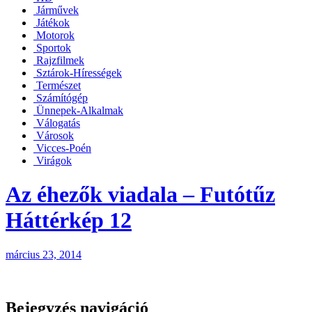
Járművek
Játékok
Motorok
Sportok
Rajzfilmek
Sztárok-Hírességek
Természet
Számítógép
Ünnepek-Alkalmak
Válogatás
Városok
Vicces-Poén
Virágok
Az éhezők viadala – Futótűz
Háttérkép 12
március 23, 2014
Bejegyzés navigáció