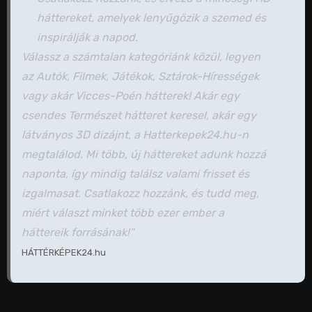
háttereket, amelyek lenyűgözik a szemed és
inspirálják a napod.
Válassz a számtalan kategóriánk közül, legyen
az Autók, Filmek, Játékok, Sztárok-Hírességek
vagy akár Vicces-Poén hátterek! Akár egy
csendes Természet hátteret keresel, akár egy
látványos 3D dizájnt, a Hatterkepek24.hu-n
megtalálod. Mi több, új háttereket adunk hozzá
naponta, így mindig találsz valami frisset és
izgalmasat. Csatlakozz hozzánk, és tudd meg,
miért választ minket több ezer ember a
háttereik forrásának!"
HÁTTÉRKÉPEK24.hu