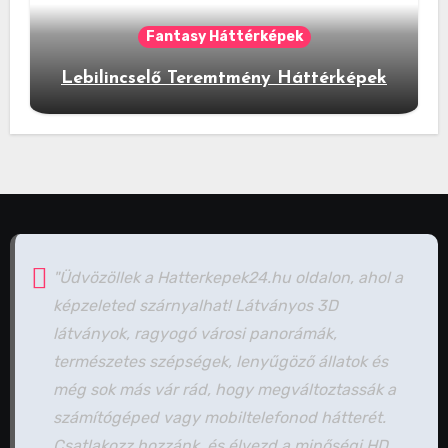
Fantasy Háttérképek
Lebilincselő Teremtmény Háttérképek
"Üdvözöllek a Hatterkepek24.hu oldalon, ahol a
képzeleted szárnyalhat! Látványos 3D
látványok, ragyogó városi panorámák,
természetes szépségek, lenyűgöző állatok és
még sok más vár rád, hogy megváltoztassák a
számítógéped vagy mobiltelefonod hátterét.
Csatlakozz hozzánk, és élvezd a minőségi HD