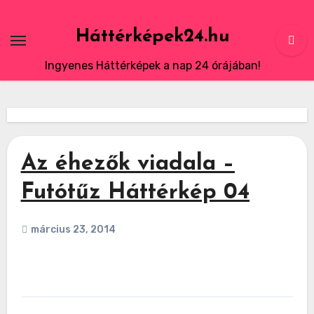
Skip
to
Háttérképek24.hu
content
Ingyenes Háttérképek a nap 24 órájában!
Az éhezők viadala –
Futótűz Háttérkép 04
március 23, 2014