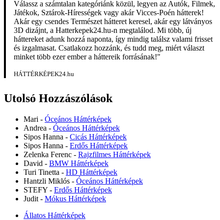
Válassz a számtalan kategóriánk közül, legyen az Autók, Filmek,
Játékok, Sztárok-Hírességek vagy akár Vicces-Poén hátterek!
Akár egy csendes Természet hátteret keresel, akár egy látványos
3D dizájnt, a Hatterkepek24.hu-n megtalálod. Mi több, új
háttereket adunk hozzá naponta, így mindig találsz valami frisset
és izgalmasat. Csatlakozz hozzánk, és tudd meg, miért választ
minket több ezer ember a háttereik forrásának!"
HÁTTÉRKÉPEK24.hu
Utolsó Hozzászólások
Mari
-
Óceános Háttérképek
Andrea
-
Óceános Háttérképek
Sipos Hanna
-
Cicás Háttérképek
Sipos Hanna
-
Erdős Háttérképek
Zelenka Ferenc
-
Rajzfilmes Háttérképek
David
-
BMW Háttérképek
Turi Tinetta
-
HD Háttérképek
Hantzli Miklós
-
Óceános Háttérképek
STEFY
-
Erdős Háttérképek
Judit
-
Mókus Háttérképek
Állatos Háttérképek