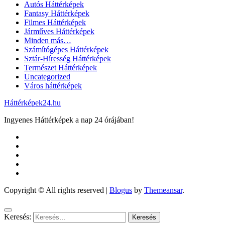
Autós Háttérképek
Fantasy Háttérképek
Filmes Háttérképek
Járműves Háttérképek
Minden más…
Számítógépes Háttérképek
Sztár-Híresség Háttérképek
Természet Háttérképek
Uncategorized
Város háttérképek
Háttérképek24.hu
Ingyenes Háttérképek a nap 24 órájában!
Copyright © All rights reserved
|
Blogus
by
Themeansar
.
Keresés: