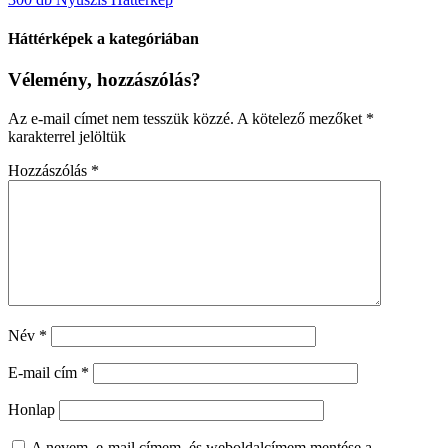
Háttérképek a kategóriában
Vélemény, hozzászólás?
Az e-mail címet nem tesszük közzé.
A kötelező mezőket
*
karakterrel jelöltük
Hozzászólás
*
Név
*
E-mail cím
*
Honlap
A nevem, e-mail címem, és weboldalcímem mentése a