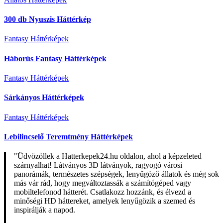
300 db Nyuszis Háttérkép
Fantasy Háttérképek
Háborús Fantasy Háttérképek
Fantasy Háttérképek
Sárkányos Háttérképek
Fantasy Háttérképek
Lebilincselő Teremtmény Háttérképek
"Üdvözöllek a Hatterkepek24.hu oldalon, ahol a képzeleted
szárnyalhat! Látványos 3D látványok, ragyogó városi
panorámák, természetes szépségek, lenyűgöző állatok és még sok
más vár rád, hogy megváltoztassák a számítógéped vagy
mobiltelefonod hátterét. Csatlakozz hozzánk, és élvezd a
minőségi HD háttereket, amelyek lenyűgözik a szemed és
inspirálják a napod.