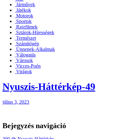
Járművek
Játékok
Motorok
Sportok
Rajzfilmek
Sztárok-Hírességek
Természet
Számítógép
Ünnepek-Alkalmak
Válogatás
Városok
Vicces-Poén
Virágok
Nyuszis-Háttérkép-49
július 3, 2023
Bejegyzés navigáció
300 db Nyuszis Háttérkép