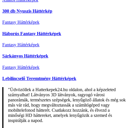
300 db Nyuszis Háttérkép
Fantasy Háttérképek
Háborús Fantasy Háttérképek
Fantasy Háttérképek
Sárkányos Háttérképek
Fantasy Háttérképek
Lebilincselő Teremtmény Háttérképek
"Üdvözöllek a Hatterkepek24.hu oldalon, ahol a képzeleted
szárnyalhat! Látványos 3D látványok, ragyogó városi
panorámák, természetes szépségek, lenyűgöző állatok és még sok
más vár rád, hogy megváltoztassák a számítógéped vagy
mobiltelefonod hátterét. Csatlakozz hozzánk, és élvezd a
minőségi HD háttereket, amelyek lenyűgözik a szemed és
inspirálják a napod.