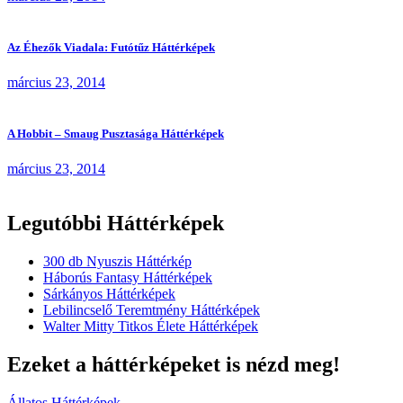
Az Éhezők Viadala: Futótűz Háttérképek
március 23, 2014
A Hobbit – Smaug Pusztasága Háttérképek
március 23, 2014
Legutóbbi Háttérképek
300 db Nyuszis Háttérkép
Háborús Fantasy Háttérképek
Sárkányos Háttérképek
Lebilincselő Teremtmény Háttérképek
Walter Mitty Titkos Élete Háttérképek
Ezeket a háttérképeket is nézd meg!
Állatos Háttérképek