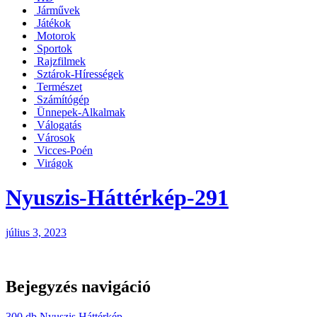
Járművek
Játékok
Motorok
Sportok
Rajzfilmek
Sztárok-Hírességek
Természet
Számítógép
Ünnepek-Alkalmak
Válogatás
Városok
Vicces-Poén
Virágok
Nyuszis-Háttérkép-291
július 3, 2023
Bejegyzés navigáció
300 db Nyuszis Háttérkép