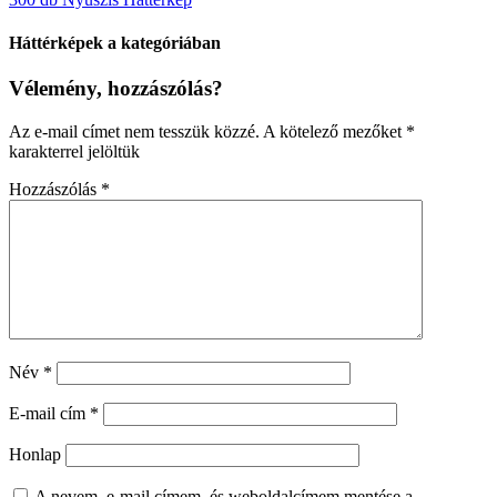
Háttérképek a kategóriában
Vélemény, hozzászólás?
Az e-mail címet nem tesszük közzé.
A kötelező mezőket
*
karakterrel jelöltük
Hozzászólás
*
Név
*
E-mail cím
*
Honlap
A nevem, e-mail címem, és weboldalcímem mentése a