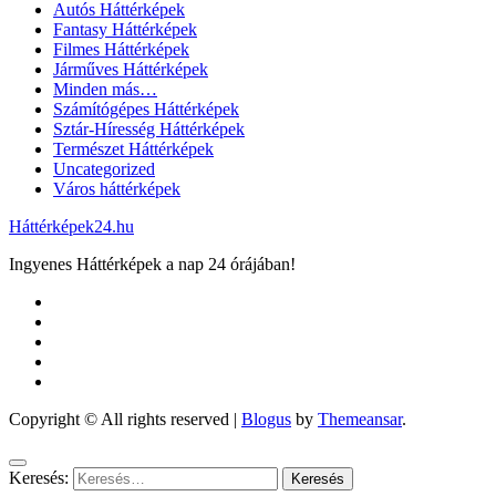
Autós Háttérképek
Fantasy Háttérképek
Filmes Háttérképek
Járműves Háttérképek
Minden más…
Számítógépes Háttérképek
Sztár-Híresség Háttérképek
Természet Háttérképek
Uncategorized
Város háttérképek
Háttérképek24.hu
Ingyenes Háttérképek a nap 24 órájában!
Copyright © All rights reserved
|
Blogus
by
Themeansar
.
Keresés: