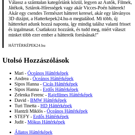
Válassz a számtalan kategóriánk közül, legyen az Autók, Filmek,
Játékok, Sztárok-Hírességek vagy akár Vicces-Poén hátterek!
Akár egy csendes Természet hátteret keresel, akár egy látványos
3D dizájnt, a Hatterkepek24.hu-n megtalálod. Mi több, új
háttereket adunk hozzá naponta, így mindig találsz valami frisset
és izgalmasat. Csatlakozz hozzánk, és tudd meg, miért választ
minket több ezer ember a háttereik forrásának!"
HÁTTÉRKÉPEK24.hu
Utolsó Hozzászólások
Mari
-
Óceános Háttérképek
Andrea
-
Óceános Háttérképek
Sipos Hanna
-
Cicás Háttérképek
Sipos Hanna
-
Erdős Háttérképek
Zelenka Ferenc
-
Rajzfilmes Háttérképek
David
-
BMW Háttérképek
Turi Tinetta
-
HD Háttérképek
Hantzli Miklós
-
Óceános Háttérképek
STEFY
-
Erdős Háttérképek
Judit
-
Mókus Háttérképek
Állatos Háttérképek