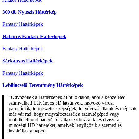
300 db Nyuszis Háttérkép
Fantasy Háttérképek
Háborús Fantasy Háttérképek
Fantasy Háttérképek
Sárkányos Háttérképek
Fantasy Háttérképek
Lebilincselő Teremtmény Háttérképek
"Üdvözöllek a Hatterkepek24.hu oldalon, ahol a képzeleted
szárnyalhat! Látványos 3D látványok, ragyogó városi
panorámák, természetes szépségek, lenyűgöző állatok és még sok
más vár rád, hogy megváltoztassák a számítógéped vagy
mobiltelefonod hátterét. Csatlakozz hozzánk, és élvezd a
minőségi HD háttereket, amelyek lenyűgözik a szemed és
inspirálják a napod.