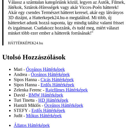
Válassz a számtalan kategóriánk közül, legyen az Autók, Filmek,
Játékok, Sztárok-Hírességek vagy akár Vicces-Poén hátterek!
Akár egy csendes Természet hátteret keresel, akár egy látványos
3D dizájnt, a Hatterkepek24.hu-n megtalálod. Mi több, új
háttereket adunk hozzá naponta, így mindig találsz valami frisset
és izgalmasat. Csatlakozz hozzánk, és tudd meg, miért választ
minket több ezer ember a háttereik forrásának!"
HÁTTÉRKÉPEK24.hu
Utolsó Hozzászólások
Mari
-
Óceános Háttérképek
Andrea
-
Óceános Háttérképek
Sipos Hanna
-
Cicás Háttérképek
Sipos Hanna
-
Erdős Háttérképek
Zelenka Ferenc
-
Rajzfilmes Háttérképek
David
-
BMW Háttérképek
Turi Tinetta
-
HD Háttérképek
Hantzli Miklós
-
Óceános Háttérképek
STEFY
-
Erdős Háttérképek
Judit
-
Mókus Háttérképek
Állatos Háttérképek