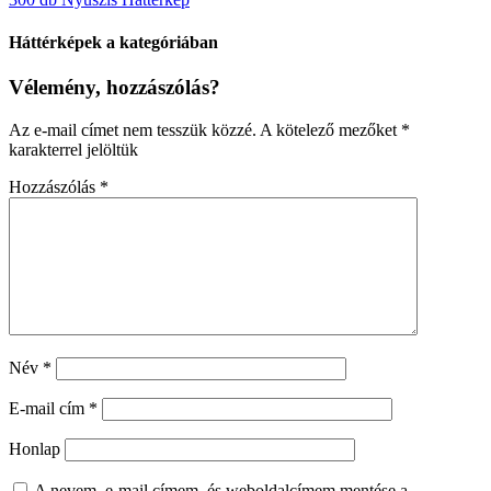
Háttérképek a kategóriában
Vélemény, hozzászólás?
Az e-mail címet nem tesszük közzé.
A kötelező mezőket
*
karakterrel jelöltük
Hozzászólás
*
Név
*
E-mail cím
*
Honlap
A nevem, e-mail címem, és weboldalcímem mentése a