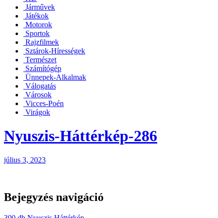
Járművek
Játékok
Motorok
Sportok
Rajzfilmek
Sztárok-Hírességek
Természet
Számítógép
Ünnepek-Alkalmak
Válogatás
Városok
Vicces-Poén
Virágok
Nyuszis-Háttérkép-286
július 3, 2023
Bejegyzés navigáció
300 db Nyuszis Háttérkép