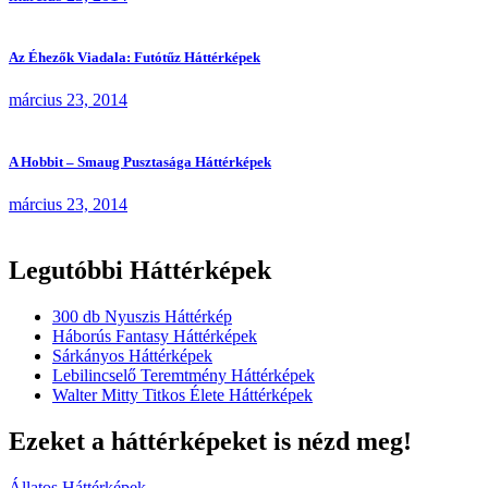
Az Éhezők Viadala: Futótűz Háttérképek
március 23, 2014
A Hobbit – Smaug Pusztasága Háttérképek
március 23, 2014
Legutóbbi Háttérképek
300 db Nyuszis Háttérkép
Háborús Fantasy Háttérképek
Sárkányos Háttérképek
Lebilincselő Teremtmény Háttérképek
Walter Mitty Titkos Élete Háttérképek
Ezeket a háttérképeket is nézd meg!
Állatos Háttérképek