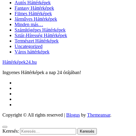
Autós Háttérképek
Fantasy Háttérképek
Filmes Háttérképek
Járműves Háttérképek
Minden más…
Számítógépes Háttérképek
Sztár-Híresség Háttérképek
Természet Háttérképek
Uncategorized
Város háttérképek
Háttérképek24.hu
Ingyenes Háttérképek a nap 24 órájában!
Copyright © All rights reserved
|
Blogus
by
Themeansar
.
Keresés: