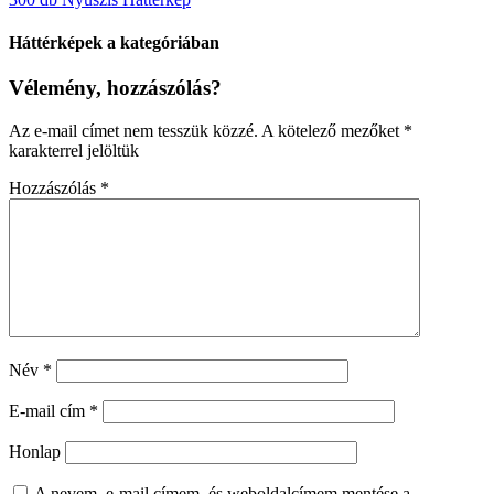
Háttérképek a kategóriában
Vélemény, hozzászólás?
Az e-mail címet nem tesszük közzé.
A kötelező mezőket
*
karakterrel jelöltük
Hozzászólás
*
Név
*
E-mail cím
*
Honlap
A nevem, e-mail címem, és weboldalcímem mentése a