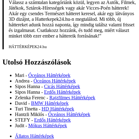
Válassz a számtalan kategóriánk közül, legyen az Autók, Filmek,
Játékok, Sztárok-Hírességek vagy akár Vicces-Poén hátterek!
Akár egy csendes Természet hátteret keresel, akár egy látványos
3D dizájnt, a Hatterkepek24.hu-n megtalálod. Mi több, új
háttereket adunk hozzá naponta, így mindig találsz valami frisset
és izgalmasat. Csatlakozz hozzánk, és tudd meg, miért választ
minket több ezer ember a háttereik forrásának!"
HÁTTÉRKÉPEK24.hu
Utolsó Hozzászólások
Mari
-
Óceános Háttérképek
Andrea
-
Óceános Háttérképek
Sipos Hanna
-
Cicás Háttérképek
Sipos Hanna
-
Erdős Háttérképek
Zelenka Ferenc
-
Rajzfilmes Háttérképek
David
-
BMW Háttérképek
Turi Tinetta
-
HD Háttérképek
Hantzli Miklós
-
Óceános Háttérképek
STEFY
-
Erdős Háttérképek
Judit
-
Mókus Háttérképek
Állatos Háttérképek