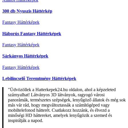
300 db Nyuszis Háttérkép
Fantasy Háttérképek
Háborús Fantasy Háttérképek
Fantasy Háttérképek
Sárkányos Háttérképek
Fantasy Háttérképek
Lebilincselő Teremtmény Háttérképek
"Üdvözöllek a Hatterkepek24.hu oldalon, ahol a képzeleted
szárnyalhat! Látványos 3D látványok, ragyogó városi
panorámák, természetes szépségek, lenyűgöző állatok és még sok
más vár rád, hogy megváltoztassák a számítógéped vagy
mobiltelefonod hátterét. Csatlakozz hozzánk, és élvezd a
minőségi HD háttereket, amelyek lenyűgözik a szemed és
inspirálják a napod.