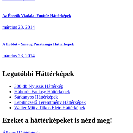
Az Éhezők Viadala: Futótűz Háttérképek
március 23, 2014
A Hobbit – Smaug Pusztasága Háttérképek
március 23, 2014
Legutóbbi Háttérképek
300 db Nyuszis Háttérkép
Háborús Fantasy Háttérképek
Sárkányos Háttérképek
Lebilincselő Teremtmény Háttérképek
Walter Mitty Titkos Élete Háttérképek
Ezeket a háttérképeket is nézd meg!
Állatos Háttérképek