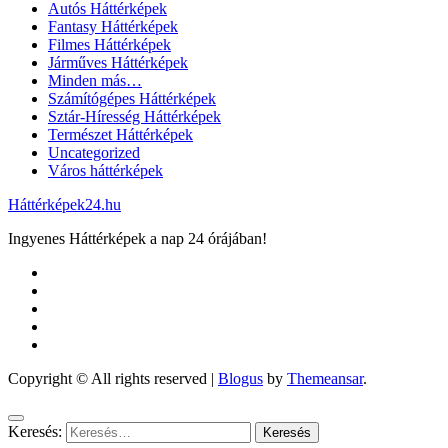
Autós Háttérképek
Fantasy Háttérképek
Filmes Háttérképek
Járműves Háttérképek
Minden más…
Számítógépes Háttérképek
Sztár-Híresség Háttérképek
Természet Háttérképek
Uncategorized
Város háttérképek
Háttérképek24.hu
Ingyenes Háttérképek a nap 24 órájában!
Copyright © All rights reserved
|
Blogus
by
Themeansar
.
Keresés: