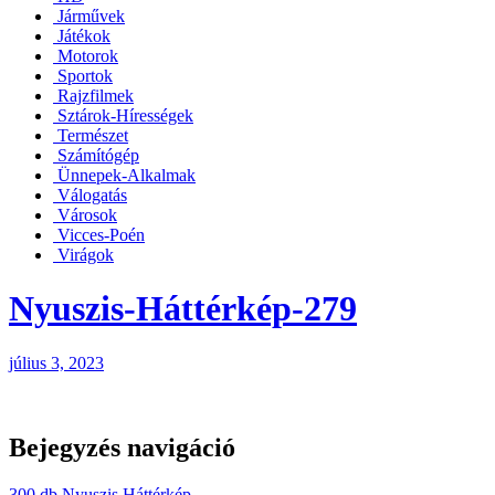
Járművek
Játékok
Motorok
Sportok
Rajzfilmek
Sztárok-Hírességek
Természet
Számítógép
Ünnepek-Alkalmak
Válogatás
Városok
Vicces-Poén
Virágok
Nyuszis-Háttérkép-279
július 3, 2023
Bejegyzés navigáció
300 db Nyuszis Háttérkép