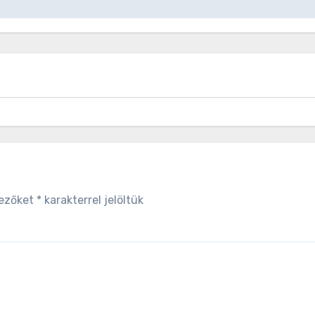
mezőket
*
karakterrel jelöltük