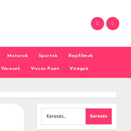
Motorok
Sportok
Rajzfilmek
Városok
Vicces-Poén
Virágok
Keresés: