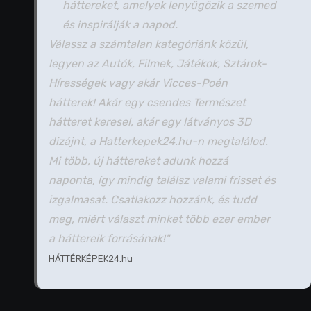
háttereket, amelyek lenyűgözik a szemed
és inspirálják a napod.
Válassz a számtalan kategóriánk közül,
legyen az Autók, Filmek, Játékok, Sztárok-
Hírességek vagy akár Vicces-Poén
hátterek! Akár egy csendes Természet
hátteret keresel, akár egy látványos 3D
dizájnt, a Hatterkepek24.hu-n megtalálod.
Mi több, új háttereket adunk hozzá
naponta, így mindig találsz valami frisset és
izgalmasat. Csatlakozz hozzánk, és tudd
meg, miért választ minket több ezer ember
a háttereik forrásának!"
HÁTTÉRKÉPEK24.hu