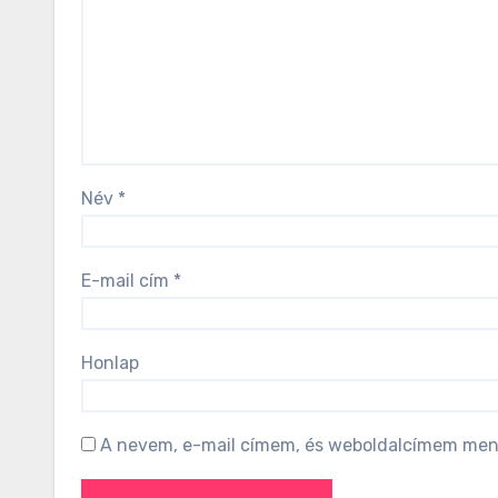
Név
*
E-mail cím
*
Honlap
A nevem, e-mail címem, és weboldalcímem men