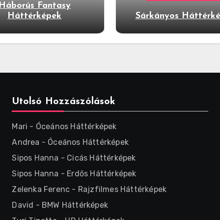
Háborús Fantasy
Háttérképek
Sárkányos Háttérk
Utolsó Hozzászólások
Mari
-
Óceános Háttérképek
Andrea
-
Óceános Háttérképek
Sipos Hanna
-
Cicás Háttérképek
Sipos Hanna
-
Erdős Háttérképek
Zelenka Ferenc
-
Rajzfilmes Háttérképek
David
-
BMW Háttérképek