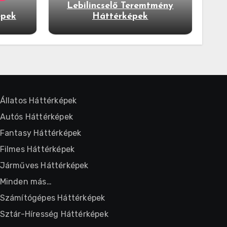
Lebilincselő Teremtmény
épek
Háttérképek
Állatos Háttérképek
Autós Háttérképek
Fantasy Háttérképek
Filmes Háttérképek
Járműves Háttérképek
Minden más…
Számítógépes Háttérképek
Sztár-Híresség Háttérképek