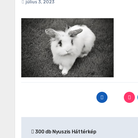
július 3, 2023
Bejegyzés
300 db Nyuszis Háttérkép
navigáció