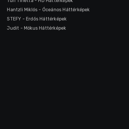
Turi Tinetta
-
HD Háttérképek
Hantzli Miklós
-
Óceános Háttérképek
STEFY
-
Erdős Háttérképek
Judit
-
Mókus Háttérképek