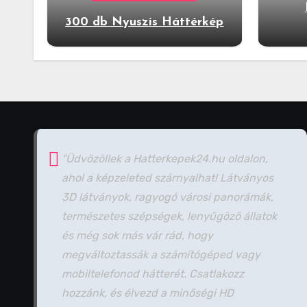
300 db Nyuszis Háttérkép
"Üdvözöllek a Hatterkepek24.hu oldalon,
ahol a képzeleted szárnyalhat! Látványos
3D látványok, ragyogó városi panorámák,
természetes szépségek, lenyűgöző állatok
és még sok más vár rád, hogy
megváltoztassák a számítógéped vagy
mobiltelefonod hátterét. Csatlakozz
hozzánk, és élvezd a minőségi HD