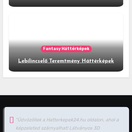
Fantasy Háttérképek
Lebilincselő Teremtmény Háttérképek
"Üdvözöllek a Hatterkepek24.hu oldalon, ahol a
képzeleted szárnyalhat! Látványos 3D