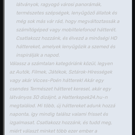
látványok, ragyogó városi panorámák,
természetes szépségek, lenyűgöző állatok és
még sok más vár rád, hogy megváltoztassák a
számítógéped vagy mobiltelefonod hátterét.
Csatlakozz hozzánk, és élvezd a minőségi HD
háttereket, amelyek lenyűgözik a szemed és
inspirálják a napod.
Válassz a számtalan kategóriánk közül, legyen
az Autók, Filmek, Játékok, Sztárok-Hírességek
vagy akár Vicces-Poén hátterek! Akár egy
csendes Természet hátteret keresel, akár egy
látványos 3D dizájnt, a Hatterkepek24.hu-n
megtalálod. Mi több, új háttereket adunk hozzá
naponta, így mindig találsz valami frisset és
izgalmasat. Csatlakozz hozzánk, és tudd meg,
miért választ minket több ezer ember a