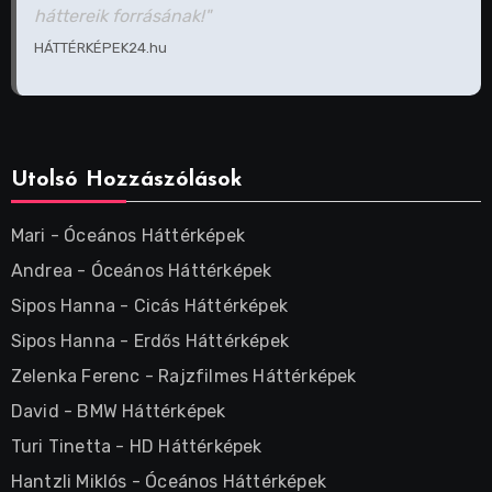
háttereik forrásának!"
HÁTTÉRKÉPEK24.hu
Utolsó Hozzászólások
Mari
-
Óceános Háttérképek
Andrea
-
Óceános Háttérképek
Sipos Hanna
-
Cicás Háttérképek
Sipos Hanna
-
Erdős Háttérképek
Zelenka Ferenc
-
Rajzfilmes Háttérképek
David
-
BMW Háttérképek
Turi Tinetta
-
HD Háttérképek
Hantzli Miklós
-
Óceános Háttérképek