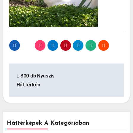
Bejegyzés
300 db Nyuszis
navigáció
Háttérkép
Háttérképek A Kategóriában