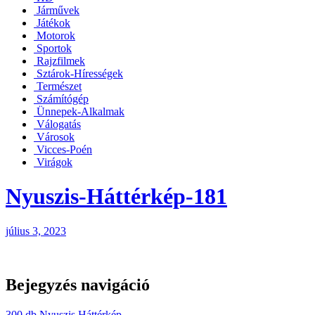
Járművek
Játékok
Motorok
Sportok
Rajzfilmek
Sztárok-Hírességek
Természet
Számítógép
Ünnepek-Alkalmak
Válogatás
Városok
Vicces-Poén
Virágok
Nyuszis-Háttérkép-181
július 3, 2023
Bejegyzés navigáció
300 db Nyuszis Háttérkép