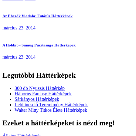
Az Éhezők Viadala: Futótűz Háttérképek
március 23, 2014
A Hobbit – Smaug Pusztasága Háttérképek
március 23, 2014
Legutóbbi Háttérképek
300 db Nyuszis Háttérkép
Háborús Fantasy Háttérképek
Sárkányos Háttérképek
Lebilincselő Teremtmény Háttérképek
Walter Mitty Titkos Élete Háttérképek
Ezeket a háttérképeket is nézd meg!
Állatos Háttérképek