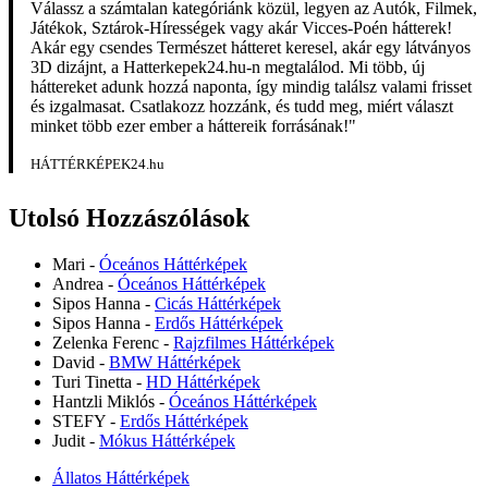
Válassz a számtalan kategóriánk közül, legyen az Autók, Filmek,
Játékok, Sztárok-Hírességek vagy akár Vicces-Poén hátterek!
Akár egy csendes Természet hátteret keresel, akár egy látványos
3D dizájnt, a Hatterkepek24.hu-n megtalálod. Mi több, új
háttereket adunk hozzá naponta, így mindig találsz valami frisset
és izgalmasat. Csatlakozz hozzánk, és tudd meg, miért választ
minket több ezer ember a háttereik forrásának!"
HÁTTÉRKÉPEK24.hu
Utolsó Hozzászólások
Mari
-
Óceános Háttérképek
Andrea
-
Óceános Háttérképek
Sipos Hanna
-
Cicás Háttérképek
Sipos Hanna
-
Erdős Háttérképek
Zelenka Ferenc
-
Rajzfilmes Háttérképek
David
-
BMW Háttérképek
Turi Tinetta
-
HD Háttérképek
Hantzli Miklós
-
Óceános Háttérképek
STEFY
-
Erdős Háttérképek
Judit
-
Mókus Háttérképek
Állatos Háttérképek