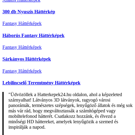
300 db Nyuszis Háttérkép
Fantasy Háttérképek
Háborús Fantasy Háttérképek
Fantasy Háttérképek
Sárkányos Háttérképek
Fantasy Háttérképek
Lebilincselő Teremtmény Háttérképek
"Üdvözöllek a Hatterkepek24.hu oldalon, ahol a képzeleted
szárnyalhat! Látványos 3D látványok, ragyogó városi
panorámák, természetes szépségek, lenyűgöző állatok és még sok
más vár rád, hogy megváltoztassák a számítógéped vagy
mobiltelefonod hátterét. Csatlakozz hozzánk, és élvezd a
minőségi HD háttereket, amelyek lenyűgözik a szemed és
inspirálják a napod.