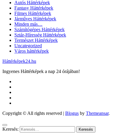
Autós Háttérképek
Fantasy Háttérképek
Filmes Háttérképek
Járműves Háttérképek
Minden más…
Számítógépes Háttérképek
Sztár-Híresség Háttérképek
Természet Háttérképek
Uncategorized
Város háttérképek
Háttérképek24.hu
Ingyenes Háttérképek a nap 24 órájában!
Copyright © All rights reserved
|
Blogus
by
Themeansar
.
Keresés: