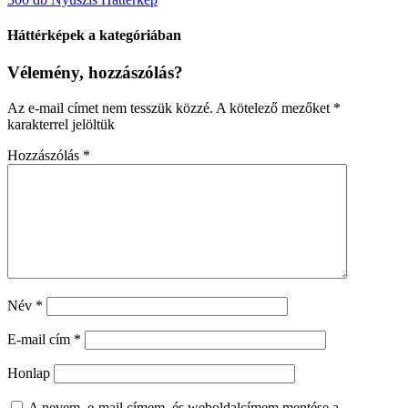
Háttérképek a kategóriában
Vélemény, hozzászólás?
Az e-mail címet nem tesszük közzé.
A kötelező mezőket
*
karakterrel jelöltük
Hozzászólás
*
Név
*
E-mail cím
*
Honlap
A nevem, e-mail címem, és weboldalcímem mentése a