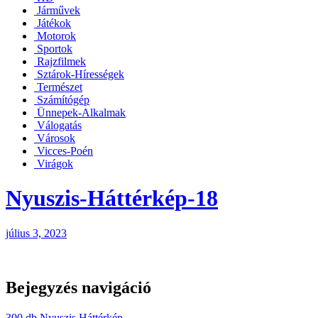
Járművek
Játékok
Motorok
Sportok
Rajzfilmek
Sztárok-Hírességek
Természet
Számítógép
Ünnepek-Alkalmak
Válogatás
Városok
Vicces-Poén
Virágok
Nyuszis-Háttérkép-18
július 3, 2023
Bejegyzés navigáció
300 db Nyuszis Háttérkép