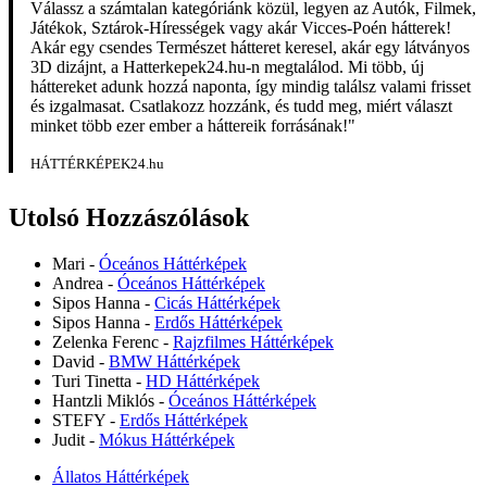
Válassz a számtalan kategóriánk közül, legyen az Autók, Filmek,
Játékok, Sztárok-Hírességek vagy akár Vicces-Poén hátterek!
Akár egy csendes Természet hátteret keresel, akár egy látványos
3D dizájnt, a Hatterkepek24.hu-n megtalálod. Mi több, új
háttereket adunk hozzá naponta, így mindig találsz valami frisset
és izgalmasat. Csatlakozz hozzánk, és tudd meg, miért választ
minket több ezer ember a háttereik forrásának!"
HÁTTÉRKÉPEK24.hu
Utolsó Hozzászólások
Mari
-
Óceános Háttérképek
Andrea
-
Óceános Háttérképek
Sipos Hanna
-
Cicás Háttérképek
Sipos Hanna
-
Erdős Háttérképek
Zelenka Ferenc
-
Rajzfilmes Háttérképek
David
-
BMW Háttérképek
Turi Tinetta
-
HD Háttérképek
Hantzli Miklós
-
Óceános Háttérképek
STEFY
-
Erdős Háttérképek
Judit
-
Mókus Háttérképek
Állatos Háttérképek