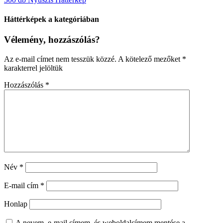
Háttérképek a kategóriában
Vélemény, hozzászólás?
Az e-mail címet nem tesszük közzé.
A kötelező mezőket
*
karakterrel jelöltük
Hozzászólás
*
Név
*
E-mail cím
*
Honlap
A nevem, e-mail címem, és weboldalcímem mentése a