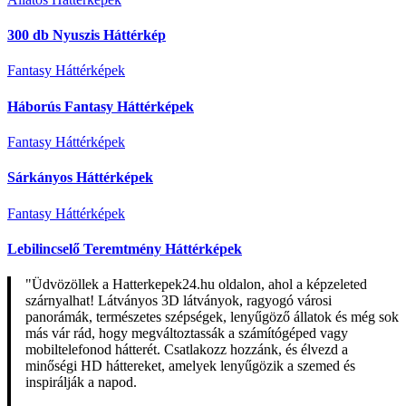
300 db Nyuszis Háttérkép
Fantasy Háttérképek
Háborús Fantasy Háttérképek
Fantasy Háttérképek
Sárkányos Háttérképek
Fantasy Háttérképek
Lebilincselő Teremtmény Háttérképek
"Üdvözöllek a Hatterkepek24.hu oldalon, ahol a képzeleted
szárnyalhat! Látványos 3D látványok, ragyogó városi
panorámák, természetes szépségek, lenyűgöző állatok és még sok
más vár rád, hogy megváltoztassák a számítógéped vagy
mobiltelefonod hátterét. Csatlakozz hozzánk, és élvezd a
minőségi HD háttereket, amelyek lenyűgözik a szemed és
inspirálják a napod.