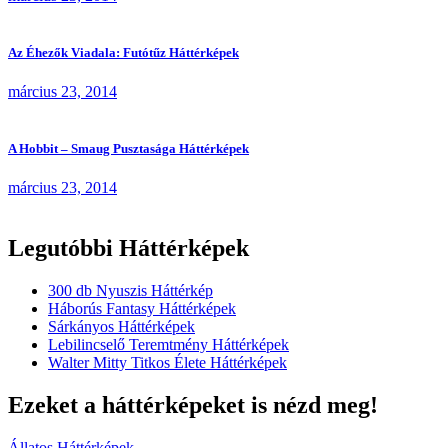
Az Éhezők Viadala: Futótűz Háttérképek
március 23, 2014
A Hobbit – Smaug Pusztasága Háttérképek
március 23, 2014
Legutóbbi Háttérképek
300 db Nyuszis Háttérkép
Háborús Fantasy Háttérképek
Sárkányos Háttérképek
Lebilincselő Teremtmény Háttérképek
Walter Mitty Titkos Élete Háttérképek
Ezeket a háttérképeket is nézd meg!
Állatos Háttérképek