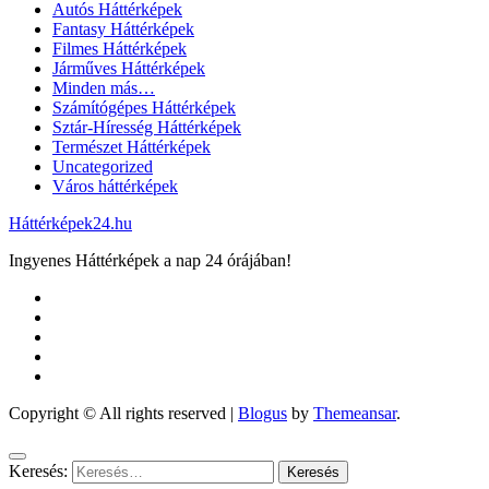
Autós Háttérképek
Fantasy Háttérképek
Filmes Háttérképek
Járműves Háttérképek
Minden más…
Számítógépes Háttérképek
Sztár-Híresség Háttérképek
Természet Háttérképek
Uncategorized
Város háttérképek
Háttérképek24.hu
Ingyenes Háttérképek a nap 24 órájában!
Copyright © All rights reserved
|
Blogus
by
Themeansar
.
Keresés: