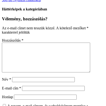
Háttérképek a kategóriában
Vélemény, hozzászólás?
Az e-mail címet nem tesszük közzé.
A kötelező mezőket
*
karakterrel jelöltük
Hozzászólás
*
Név
*
E-mail cím
*
Honlap
A nevem, e-mail címem, és weboldalcímem mentése a