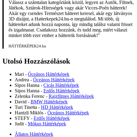
Válassz a számtalan kategóriánk közül, legyen az Autók, Filmek,
Játékok, Sztárok-Hírességek vagy akár Vicces-Poén hátterek!
Akár egy csendes Természet hátteret keresel, akár egy látványos
3D dizájnt, a Hatterkepek24.hu-n megtalálod. Mi több, új
háttereket adunk hozzá naponta, így mindig találsz valami frisset
és izgalmasat. Csatlakozz hozzánk, és tudd meg, miért választ
minket több ezer ember a háttereik forrásának!"
HÁTTÉRKÉPEK24.hu
Utolsó Hozzászólások
Mari
-
Óceános Háttérképek
Andrea
-
Óceános Háttérképek
Sipos Hanna
-
Cicás Háttérképek
Sipos Hanna
-
Erdős Háttérképek
Zelenka Ferenc
-
Rajzfilmes Háttérképek
David
-
BMW Háttérképek
Turi Tinetta
-
HD Háttérképek
Hantzli Miklós
-
Óceános Háttérképek
STEFY
-
Erdős Háttérképek
Judit
-
Mókus Háttérképek
Állatos Háttérképek