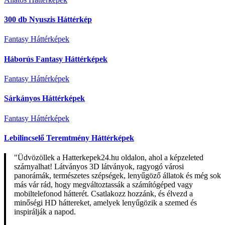
300 db Nyuszis Háttérkép
Fantasy Háttérképek
Háborús Fantasy Háttérképek
Fantasy Háttérképek
Sárkányos Háttérképek
Fantasy Háttérképek
Lebilincselő Teremtmény Háttérképek
"Üdvözöllek a Hatterkepek24.hu oldalon, ahol a képzeleted
szárnyalhat! Látványos 3D látványok, ragyogó városi
panorámák, természetes szépségek, lenyűgöző állatok és még sok
más vár rád, hogy megváltoztassák a számítógéped vagy
mobiltelefonod hátterét. Csatlakozz hozzánk, és élvezd a
minőségi HD háttereket, amelyek lenyűgözik a szemed és
inspirálják a napod.