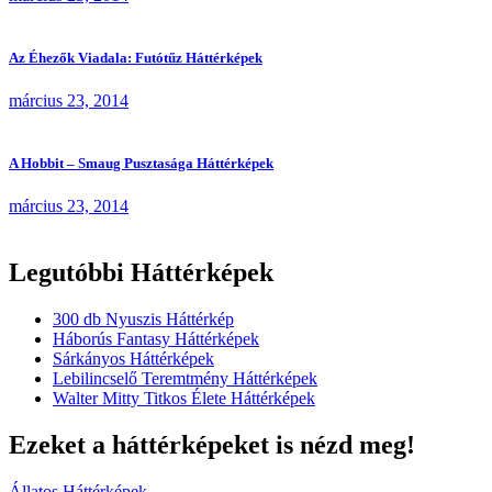
Az Éhezők Viadala: Futótűz Háttérképek
március 23, 2014
A Hobbit – Smaug Pusztasága Háttérképek
március 23, 2014
Legutóbbi Háttérképek
300 db Nyuszis Háttérkép
Háborús Fantasy Háttérképek
Sárkányos Háttérképek
Lebilincselő Teremtmény Háttérképek
Walter Mitty Titkos Élete Háttérképek
Ezeket a háttérképeket is nézd meg!
Állatos Háttérképek