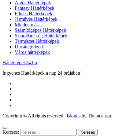
Autós Háttérképek
Fantasy Háttérképek
Filmes Háttérképek
Járműves Háttérképek
Minden más…
Számítógépes Háttérképek
Sztár-Híresség Háttérképek
Természet Háttérképek
Uncategorized
Város háttérképek
Háttérképek24.hu
Ingyenes Háttérképek a nap 24 órájában!
Copyright © All rights reserved
|
Blogus
by
Themeansar
.
Keresés: