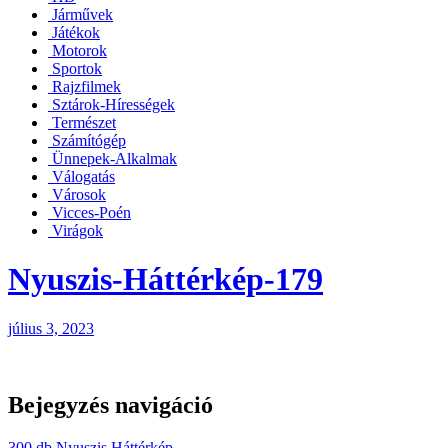
Járművek
Játékok
Motorok
Sportok
Rajzfilmek
Sztárok-Hírességek
Természet
Számítógép
Ünnepek-Alkalmak
Válogatás
Városok
Vicces-Poén
Virágok
Nyuszis-Háttérkép-179
július 3, 2023
Bejegyzés navigáció
300 db Nyuszis Háttérkép