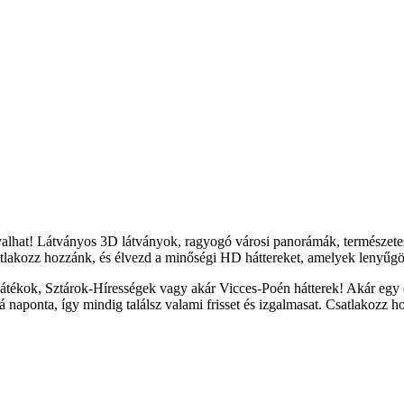
yalhat! Látványos 3D látványok, ragyogó városi panorámák, természete
tlakozz hozzánk, és élvezd a minőségi HD háttereket, amelyek lenyűgöz
átékok, Sztárok-Hírességek vagy akár Vicces-Poén hátterek! Akár egy c
naponta, így mindig találsz valami frisset és izgalmasat. Csatlakozz h