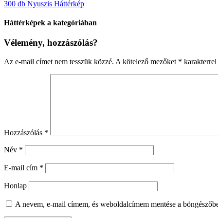
300 db Nyuszis Háttérkép
Háttérképek a kategóriában
Vélemény, hozzászólás?
Az e-mail címet nem tesszük közzé.
A kötelező mezőket
*
karakterrel 
Hozzászólás
*
Név
*
E-mail cím
*
Honlap
A nevem, e-mail címem, és weboldalcímem mentése a böngészőb