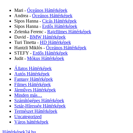
Mari
-
Óceános Háttérképek
Andrea
-
Óceános Háttérképek
Sipos Hanna
-
Cicás Háttérképek
Sipos Hanna
-
Erdős Háttérképek
Zelenka Ferenc
-
Rajzfilmes Háttérképek
David
-
BMW Háttérképek
Turi Tinetta
-
HD Háttérképek
Hantzli Miklós
-
Óceános Háttérképek
STEFY
-
Erdős Háttérképek
Judit
-
Mókus Háttérképek
Állatos Háttérképek
Autós Háttérképek
Fantasy Háttérképek
Filmes Háttérképek
Járműves Háttérképek
Minden más…
Számítógépes Háttérképek
Sztár-Híresség Háttérképek
Természet Háttérképek
Uncategorized
Város háttérképek
Háttérképek24.hu