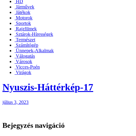
HD
Járművek
Játékok
Motorok
Sportok
Rajzfilmek
Sztárok-Hírességek
Természet
Számítógép
Ünnepek-Alkalmak
Válogatás
Városok
Vicces-Poén
Virágok
Nyuszis-Háttérkép-17
július 3, 2023
Bejegyzés navigáció