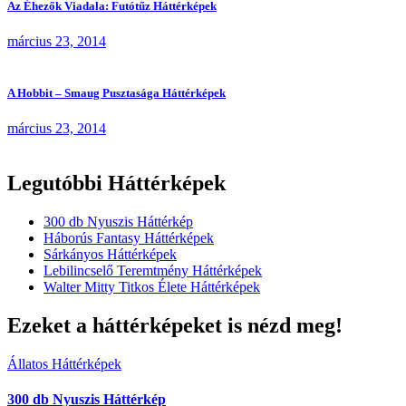
Az Éhezők Viadala: Futótűz Háttérképek
március 23, 2014
A Hobbit – Smaug Pusztasága Háttérképek
március 23, 2014
Legutóbbi Háttérképek
300 db Nyuszis Háttérkép
Háborús Fantasy Háttérképek
Sárkányos Háttérképek
Lebilincselő Teremtmény Háttérképek
Walter Mitty Titkos Élete Háttérképek
Ezeket a háttérképeket is nézd meg!
Állatos Háttérképek
300 db Nyuszis Háttérkép