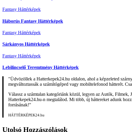
Fantasy Háttérképek
Háborús Fantasy Háttérképek
Fantasy Háttérképek
Sárkányos Háttérképek
Fantasy Háttérképek
Lebilincselő Teremtmény Háttérképek
"Üdvözöllek a Hatterkepek24.hu oldalon, ahol a képzeleted szárn
megváltoztassák a számítógéped vagy mobiltelefonod hátterét. Csa
Válassz a számtalan kategóriánk közül, legyen az Autók, Filmek, J
Hatterkepek24.hu-n megtalálod. Mi több, új háttereket adunk hozzá 
forrásának!"
HÁTTÉRKÉPEK24.hu
Utolsó Hozzászólások