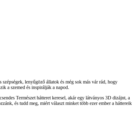
s szépségek, lenyűgöző állatok és még sok más vár rád, hogy
ik a szemed és inspirálják a napod.
sendes Természet hátteret keresel, akár egy látványos 3D dizájnt, a
ozzánk, és tudd meg, miért választ minket több ezer ember a háttereik